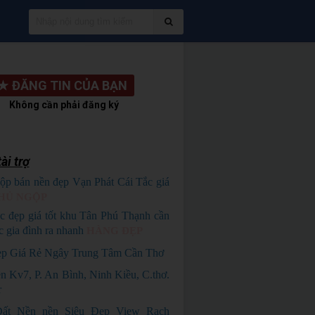
★
ĐĂNG TIN CỦA BẠN
Không cần phải đăng ký
ài trợ
ộp bán nền đẹp Vạn Phát Cái Tắc giá
HỦ NGỘP
c đẹp giá tốt khu Tân Phú Thạnh cần
c gia đình ra nhanh
HÀNG ĐẸP
p Giá Rẻ Ngây Trung Tâm Cần Thơ
 Kv7, P. An Bình, Ninh Kiều, C.thơ.
r
ất Nền nền Siêu Đẹp View Rạch