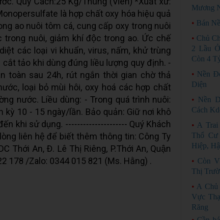
ớc. Quy Cách:25 Kg/Thùng (Viên) *Xuất xứ:
Mương N
Monopersulfate là hợp chất oxy hóa hiệu quả
•
Bán Nề
ong ao nuôi tôm cá, cung cấp oxy trong nuôi
ớc trong nuôi, giảm khí độc trong ao. Ức chế
•
Chủ Ch
2 Lầu Ở
ệt các loại vi khuẩn, virus, nấm, khử trùng
Còn 4 T
g cắt tảo khi dùng đúng liều lượng quy định. -
n toàn sau 24h, rút ngắn thời gian chờ thả
•
Nền Đẹ
Diện
 nước, loại bỏ mùi hôi, oxy hoá các hợp chất
ng nước. Liều dùng: - Trong quá trình nuôi:
•
Nền D
Cách Kd
h kỳ 10 - 15 ngày/lần. Bảo quản: Giữ nơi khô
n khi sử dụng. --------------------- Quý Khách
•
A Tra
òng liên hệ để biết thêm thông tin: Công Ty
Thổ Cư 
Hiệp, Hậ
 Thới An, Đ. Lê Thị Riêng, P.Thới An, Quận
2 178 /Zalo: 0344 015 821 (Ms. Hằng) .
•
Còn V
Thị Trườ
•
A Chủ 
Vực Thạ
Răng
•
Cần bá