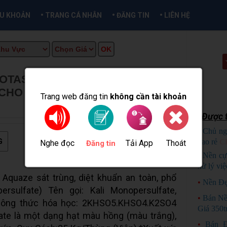
•
•
•
ỀU KHOẢN
TRANG CÁ NHÂN
ĐĂNG TIN
LIÊN HỆ
POTASIUM MONOPERSULFATE
 CHO AO NUÔI
★
MUA BÁN TẠI
Trang web đăng tin
không cần tài khoản
Được t
•
Chủ ng
G
bao rẻ
C
Nghe đọc
Tải App
Thoát
Đăng tin
•
Nền cự
xử lý việ
Aquaze sát trùng, diệt khuẩn an toàn, phổ
•
Nền Đẹ
ersulfate) Tên gọi: Kali Monopersulfate,
•
Bán Nền
ông thức hóa học: 2KHSO5.KHSO4.K2SO4
Giá 350t
fate là một dạng hạt màu hồng (màu trắng),
•
Bán Đ