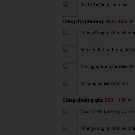
thiết kế in ấn tại cần thơ
Cùng địa phương:
Ninh Kiều ➤
Thùng đựng rác bảo vệ môi 
Bán nền thổ cư trung tâm Ni
Nền ngộp trung tâm Ninh K
thi công sự kiện cần thơ
Cùng khoảng giá:
500 - 1Tr ➤
Nhập Sỉ Đồ Da Hàng Có Sẵ
Thùng đựng rác bảo vệ môi 