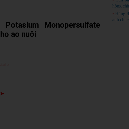
hồng chí
•
Hàng đ
anh chị 
, Potasium Monopersulfate
cho ao nuôi
 Zalo
 ➤