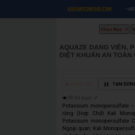
•
ĐI
AQUAZE DẠNG VIÊN, 
DIỆT KHUẨN AN TOÀN
CẦN THƠ INFO
▷
NGHE ĐỌC
TẠM DỪN
✉
Đã duyệt:
✓
Potassium monopersulfate – 
rộng (Hợp Chất Kali Monop
Potassium monopersulfate C
Ngoại quan: Kali Monopersul