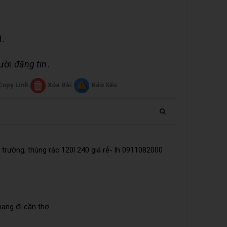
1.
gười
đăng tin
.
Copy Link
Xóa Bài
Báo Xấu
trường, thùng rác 120l 240 giá rẻ- lh 0911082000
mang đi cần thơ