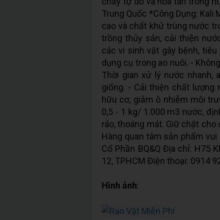
chảy tự do và hòa tan trong nư
Trung Quốc *Công Dụng: Kali 
cao và chất khử trùng nước tr
trồng thủy sản, cải thiện nư
các vi sinh vật gây bệnh, tiêu di
dụng cụ trong ao nuôi. - Khôn
Thời gian xử lý nước nhanh, a
giống. - Cải thiện chất lượng
hữu cơ, giảm ô nhiễm môi trườ
0,5 - 1 kg/ 1.000 m3 nước, địn
ráo, thoáng mát. Giữ chặt cho đế
Hàng quan tâm sản phẩm vui l
Cổ Phần BQ&Q Địa chỉ: H75 KDC
12, TPHCM Điện thoại: 0914 92
Hình ảnh
: