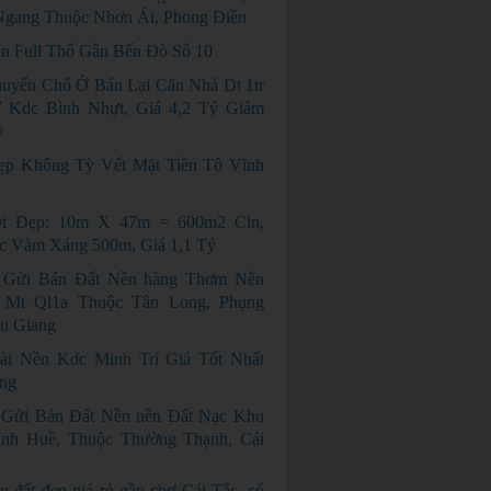
gang Thuộc Nhơn Ái, Phong Điền
n Full Thổ Gần Bến Đò Số 10
uyển Chổ Ở Bán Lại Căn Nhà Dt 1tr
 Kdc Bình Nhựt, Giá 4,2 Tỷ Giảm
ỷ
p Không Tỳ Vết Mặt Tiền Tô Vĩnh
t Đẹp: 10m X 47m = 600m2 Cln,
c Vàm Xáng 500m, Giá 1,1 Tỷ
i Gửi Bán Đất Nền hàng Thơm Nền
Mt Ql1a Thuộc Tân Long, Phụng
u Giang
ài Nền Kdc Minh Trí Giá Tốt Nhất
ng
Gửi Bán Đất Nền nền Đất Nạc Khu
nh Huề, Thuộc Thường Thạnh, Cái
n đất đẹp giá rẻ gần chợ Cái Tắc, sổ