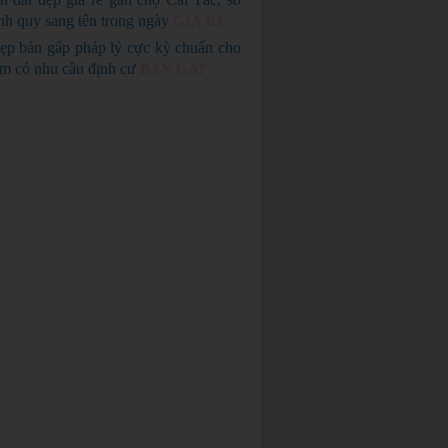
nh quy sang tên trong ngày
GIÁ RẺ
ẹp bán gấp pháp lý cực kỳ chuẩn cho
em có nhu cầu định cư
BÁN GẤP