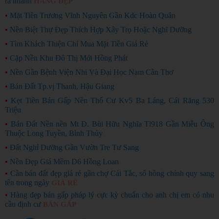
ra nhanh
HÀNG ĐẸP
•
Mặt Tiền Trương Vĩnh Nguyên Gần Kdc Hoàn Quân
•
Nền Biệt Thự Đẹp Thích Hợp Xây Trọ Hoặc Nghĩ Dưỡng
•
Tìm Khách Thiện Chí Mua Mặt Tiền Giá Rẻ
•
Cặp Nền Khu Đô Thị Mới Hồng Phát
•
Nền Gần Bệnh Viện Nhi Và Đại Học Nam Cần Thơ
•
Bán Đất Tp.vị Thanh, Hậu Giang
•
Kẹt Tiền Bán Gấp Nền Thổ Cư Kv5 Ba Láng, Cái Răng 530
Triệu
•
Bán Đất Nền nền Mt Đ. Bùi Hữu Nghĩa Tl918 Gần Miễu Ông
Thuộc Long Tuyền, Bình Thủy
•
Đất Nghỉ Dưỡng Gần Vườn Tre Tư Sang
•
Nền Đẹp Giá Mềm D6 Hồng Loan
•
Cần bán đất đẹp giá rẻ gần chợ Cái Tắc, sổ hồng chính quy sang
tên trong ngày
GIÁ RẺ
•
Hàng đẹp bán gấp pháp lý cực kỳ chuẩn cho anh chị em có nhu
cầu định cư
BÁN GẤP