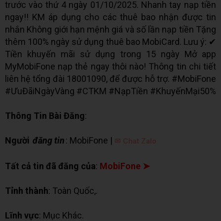
trước vào thứ 4 ngày 01/10/2025. Nhanh tay nạp tiền
ngay!! KM áp dụng cho các thuê bao nhận được tin
nhắn Không giới hạn mệnh giá và số lần nạp tiền Tặng
thêm 100% ngày sử dụng thuê bao MobiCard. Lưu ý: ✔
Tiền khuyến mãi sử dụng trong 15 ngày Mở app
MyMobiFone nạp thẻ ngay thôi nào! Thông tin chi tiết
liên hệ tổng đài 18001090, để được hỗ trợ. #MobiFone
#ƯuĐãiNgàyVàng #CTKM #NạpTiền #KhuyếnMại50%
Thông Tin Bài Đăng
:
Người
đăng tin
: MobiFone |
✉ Chat Zalo
Tất cả tin đã đăng của
:
MobiFone ➤
Tỉnh thành
: Toàn Quốc,.
Lĩnh vực
: Mục Khác.