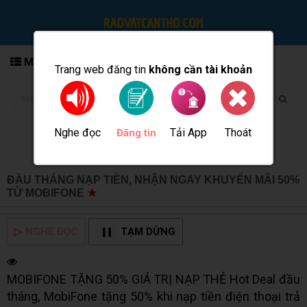
MENU
Trang web đăng tin
không cần tài khoản
Nghe đọc
Tải App
Thoát
Đăng tin
ĐẦU THÁNG NẠP TIỀN, NHẬN NGAY KHUYẾN MÃI 50%
TỪ MOBIFONE
★
MUA BÁN TẠI CẦN THƠ INFO
▷
NGHE ĐỌC
TẠM DỪNG
MOBIFONE TẶNG 50% GIÁ TRỊ NẠP THẺ Hot Deal đầu
tháng, MobiFone tặng 50% khi nạp tiền điện thoại trả