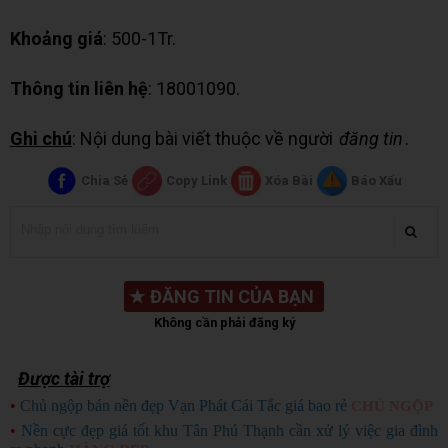
Khoảng giá
: 500-1Tr.
Thông tin liên hệ
: 18001090.
Ghi chú
: Nội dung bài viết thuộc về người
đăng tin
.
Chia Sẻ
Copy Link
Xóa Bài
Báo Xấu
★
ĐĂNG TIN CỦA BẠN
Không cần phải đăng ký
Được tài trợ
•
Chủ ngộp bán nền đẹp Vạn Phát Cái Tắc giá bao rẻ
CHỦ NGỘP
•
Nền cực đẹp giá tốt khu Tân Phú Thạnh cần xử lý việc gia đình