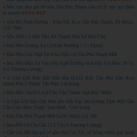
•
Nền cực đẹp giá tốt khu Tân Phú Thạnh cần xử lý việc gia đình
ra nhanh
HÀNG ĐẸP
•
Nền Rẻ Nhất Đường - Khu Tđc Kcn Tân Phú Thạnh, Dt 80m2,
Giá 790tr
•
Nền Thổ Cư Mặt Tiền Xã Thạnh Hòa Kế Bên Chợ
•
Bán Nền Đường Âu Cơ Kdc Phường 5 Vị Thanh
•
Bán Nền Góc Ngã Tư Khu Dân Cư Tân Phú Thạnh Mới
•
Bán Nền Đầu Tư Vào Đất Nghỉ Dưỡng Hoà Bắc Giá Bán: 20 Tỷ
(có Thương Lượng)
•
A Chủ Gửi Bán Đất Nền nền Đ.b15 Kdc Tân Phú Gần Kcn
Hưng Phú 2 Thuộc Tân Phú, Cái Răng
•
Bán Nền 10x50 Cách Chợ Tân Thành Ngã Bảy 500m
•
A Chủ Gửi Bán Đất Nền nền Đất Nạc Mt Đường Tỉnh 909 Gần
Cầu Giáo Mẹo Thuộc Tam Bình, Vĩnh Long
•
Kdc Tân Phú Thạnh Mới 5x18=90m2 Giá 700
•
Bán Đất Củ Chi Giá 15.5 Tỷ(có Thương Lượng)
•
Cần bán đất đẹp giá rẻ gần chợ Cái Tắc, sổ hồng chính quy sang