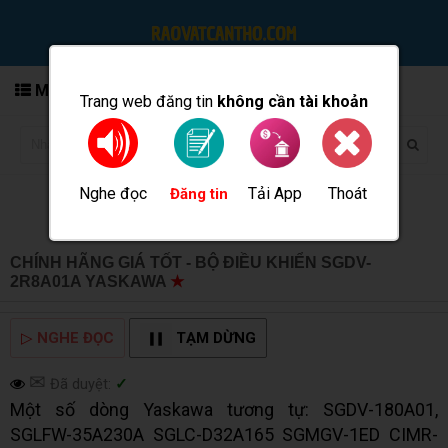
MENU
Trang web đăng tin
không cần tài khoản
Nghe đọc
Tải App
Thoát
Đăng tin
CHÍNH HÃNG GIÁ TỐT - BỘ ĐIỀU KHIỂN SGDV-
2R8A01A YASKAWA
★
MUA BÁN TẠI CẦN THƠ INFO
▷
NGHE ĐỌC
TẠM DỪNG
✉
Đã duyệt:
✓
Một số dòng Yaskawa tương tự: SGDV-180A01,
SGLFW-35A230A SGLC-D32A165 SGMGV-1ED CIMR-