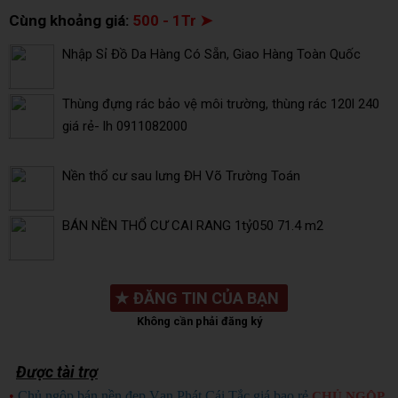
Cùng khoảng giá:
500 - 1Tr ➤
Nhập Sỉ Đồ Da Hàng Có Sẵn, Giao Hàng Toàn Quốc
Thùng đựng rác bảo vệ môi trường, thùng rác 120l 240
giá rẻ- lh 0911082000
Nền thổ cư sau lưng ĐH Võ Trường Toán
BÁN NỀN THỔ CƯ CAI RANG 1tỷ050 71.4 m2
★
ĐĂNG TIN CỦA BẠN
Không cần phải đăng ký
Được tài trợ
•
Chủ ngộp bán nền đẹp Vạn Phát Cái Tắc giá bao rẻ
CHỦ NGỘP