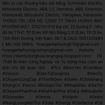
đến từ các thương hiệu nổi tiếng: Schneider Electric,
Mitsubishi Electric, ABB, LS, Siemens, ABB, Emerson,
Honeywell, Mitsubishi Electric, Yokogawa, Panasonic
THÔNG TIN LIÊN HỆ: CÔNG TY TNHH HOÀNG ANH
PHƯƠNG MST: 3702101910 Địa chỉ: 23 Đường D - Khu
đô thị TTHC TP Dĩ An, KP. Nhị Đồng 2, P. Dĩ An, TP. Dĩ An,
Tỉnh Bình Dương, Việt Nam. SĐT & ZALO: 0931222685
( Ms Hà) EMAIL: hoanganhphuong010@gmail.com -
hoanganhphuongvietnam@gmail.com Website 1:
https://dientudonghoacongngiep.blogspot.com/ FB:
Thiết Bị Điện Công Nghiệp Và Tự Động Hóa Cảm ơn
Anh Chị đã quan tâm . #PLC #BienTan #CamBien
#Sensor #DienTuDongHoa #DienTu
#ChuyenCungCap #ThietBiDien #GiaRe #ChinhHang
#DongCo #Servo #BoGiamToc #NhapKhau #GiaTot
#ChuyenPhanPhoi #NhaPhanPhoi #DaiLy #Mitsubishi
#Schneider #Omron #Hitachi #Festo
#NangLuongMatTroi #Solar #Energy #Contactor #CB