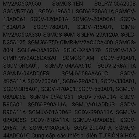
MV2AC6CA650 SGMCS-1EN SGLFW-50A200B
SGDVR70A01, SGDV-1R6A01, SGDV-330A01A SGMGV-
13ADC61 SGDV-120A01A SGMGV-20ADC61 SGDV-
180A01A SGDV-780A01, SGDV-7R6A01, CIMR-
MV2AC6CA330 SGMCS-80M SGLFW-20A120A SGLC-
D25A125 SGMGV-75D CIMR-MV2AC6CA400 SGMCS-
80N SGLFW-35A120A SGLC-D25A170 SGMGV-1AD
CIMR-MV2AC6CA520 SGMCS-1AM SGDV-590A01,
SGDV-5R5A01, SGMJV-04AAA61C SGDV-2R8A11A
SGMJV-04ADD6ES SGMJV-08AAA61C SGDV-
5R5A11A SGDV200A01, SGDV-2R8A01, SGDV-330A01,
SGDV-3R8A01, SGDV-470A01, SGDV-550A01, SGMJV-
08ADD6E SGMGV-09ADC61 SGDV-7R6A01A SGDV-
R90A01 SGDV-R90A11A SGMJV-01ADD6S SGDV-
R90A11A SGMJV-01ADD6E SGDV-R90A11A SGMJV-
02ADD6S SGDV-2R8A11A SGMJV-02ADD6E SGDV-
2R8A11A SGMGV-30ADC6 SGDV-200A01A SGMGV-
44ADC61C Cung cấp các thiết bị điện TỰ ĐỘNG HÓA