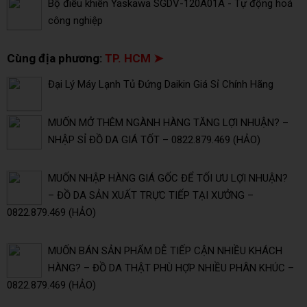
Bộ điều khiển Yaskawa SGDV-120A01A - Tự động hoá
công nghiệp
Cùng địa phương:
TP. HCM ➤
Đại Lý Máy Lạnh Tủ Đứng Daikin Giá Sỉ Chính Hãng
MUỐN MỞ THÊM NGÀNH HÀNG TĂNG LỢI NHUẬN? –
NHẬP SỈ ĐỒ DA GIÁ TỐT – 0822.879.469 (HẢO)
MUỐN NHẬP HÀNG GIÁ GỐC ĐỂ TỐI ƯU LỢI NHUẬN?
– ĐỒ DA SẢN XUẤT TRỰC TIẾP TẠI XƯỞNG –
0822.879.469 (HẢO)
MUỐN BÁN SẢN PHẨM DỄ TIẾP CẬN NHIỀU KHÁCH
HÀNG? – ĐỒ DA THẬT PHÙ HỢP NHIỀU PHÂN KHÚC –
0822.879.469 (HẢO)