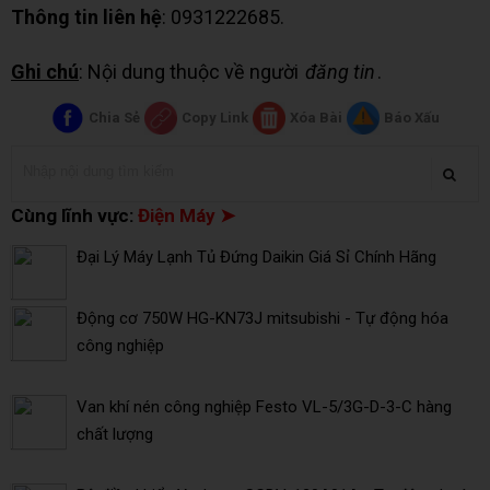
Thông tin liên hệ
: 0931222685.
Ghi chú
: Nội dung thuộc về người
đăng tin
.
Chia Sẻ
Copy Link
Xóa Bài
Báo Xấu
Cùng lĩnh vực:
Điện Máy ➤
Đại Lý Máy Lạnh Tủ Đứng Daikin Giá Sỉ Chính Hãng
Động cơ 750W HG-KN73J mitsubishi - Tự động hóa
công nghiệp
Van khí nén công nghiệp Festo VL-5/3G-D-3-C hàng
chất lượng