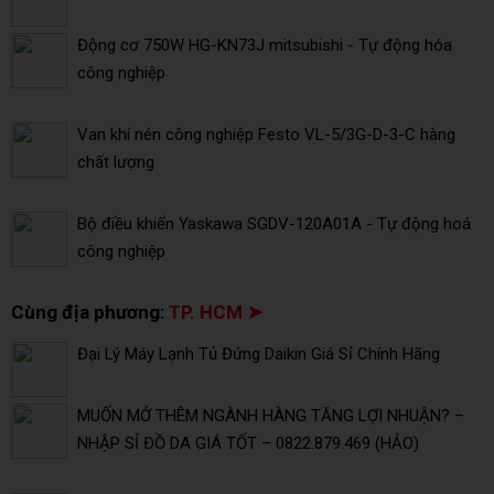
Động cơ 750W HG-KN73J mitsubishi - Tự động hóa
công nghiệp
Van khí nén công nghiệp Festo VL-5/3G-D-3-C hàng
chất lượng
Bộ điều khiển Yaskawa SGDV-120A01A - Tự động hoá
công nghiệp
Cùng địa phương:
TP. HCM ➤
Đại Lý Máy Lạnh Tủ Đứng Daikin Giá Sỉ Chính Hãng
MUỐN MỞ THÊM NGÀNH HÀNG TĂNG LỢI NHUẬN? –
NHẬP SỈ ĐỒ DA GIÁ TỐT – 0822.879.469 (HẢO)