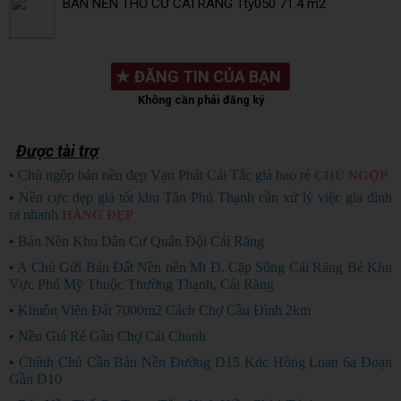
BÁN NỀN THỔ CƯ CAI RANG 1tỷ050 71.4 m2
★
ĐĂNG TIN CỦA BẠN
Không cần phải đăng ký
Được tài trợ
•
Chủ ngộp bán nền đẹp Vạn Phát Cái Tắc giá bao rẻ
CHỦ NGỘP
•
Nền cực đẹp giá tốt khu Tân Phú Thạnh cần xử lý việc gia đình
ra nhanh
HÀNG ĐẸP
•
Bán Nền Khu Dân Cư Quân Đội Cái Răng
•
A Chủ Gửi Bán Đất Nền nền Mt Đ. Cặp Sông Cái Răng Bé Khu
Vực Phú Mỹ Thuộc Thường Thạnh, Cái Răng
•
Khuôn Viên Đất 7000m2 Cách Chợ Cầu Đình 2km
•
Nền Giá Rẻ Gần Chợ Cái Chanh
•
Chính Chủ Cần Bán Nền Đường D15 Kdc Hồng Loan 6a Đoạn
Gần D10