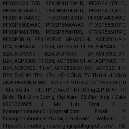
PFXGM4201TAD PFXGP4107W1D, PFXGP4107G1D,
PFXGP4106W1D, PFXGP4106G1D, PFXGP4105G1D,
PFXGP4104W1D, PFXGP4104G1D PFXSP5400WAD,
PFXSP5500WAD, PFXSP5600WAD, PFXSP5500TPD,
PFXSP5600TPD, PFXSP5700TPD, PFXSP5660TPD,
PFXSP5B10, PFXSP5B40 GP-3300HL AST3201-A1-
D24, AGP3650-U1-D24, AGP3650-T1-AF, AGP3400-T1-
D24, AGP3360-T1-D24, AGP3550-T1- AF, AST3302-B1-
D24, AGP3300-T1-D24, AGP3500-S1-AF, AGP3500-T1-
D24, AGP3500- T1-AF, AGP3500-S1-D24, AGP3301-L1-
D24 THÔNG TIN LIÊN HỆ: CÔNG TY TNHH HOÀNG
ANH PHƯƠNG MST: 3702101910 Địa chỉ: 23 Đường D
- Khu đô thị TTHC TP Dĩ An, KP. Nhị Đồng 2, P. Dĩ An, TP.
Dĩ An, Tỉnh Bình Dương, Việt Nam. Số điện thoại / Zalo:
0931222685 ( Ms Hà) Email 1 :
hoanganhphuong010@gmail.com Email 2:
hoanganhphuongvietnam@gmail.com Website 1:
https://dientudonghoacongngiep.blogspot.com/ FB: