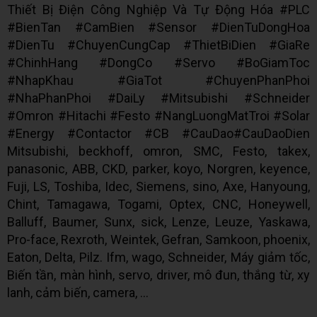
Thiết Bị Điện Công Nghiệp Và Tự Động Hóa #PLC
#BienTan #CamBien #Sensor #DienTuDongHoa
#DienTu #ChuyenCungCap #ThietBiDien #GiaRe
#ChinhHang #DongCo #Servo #BoGiamToc
#NhapKhau #GiaTot #ChuyenPhanPhoi
#NhaPhanPhoi #DaiLy #Mitsubishi #Schneider
#Omron #Hitachi #Festo #NangLuongMatTroi #Solar
#Energy #Contactor #CB #CauDao#CauDaoDien
Mitsubishi, beckhoff, omron, SMC, Festo, takex,
panasonic, ABB, CKD, parker, koyo, Norgren, keyence,
Fuji, LS, Toshiba, Idec, Siemens, sino, Axe, Hanyoung,
Chint, Tamagawa, Togami, Optex, CNC, Honeywell,
Balluff, Baumer, Sunx, sick, Lenze, Leuze, Yaskawa,
Pro-face, Rexroth, Weintek, Gefran, Samkoon, phoenix,
Eaton, Delta, Pilz. Ifm, wago, Schneider, Máy giảm tốc,
Biến tần, màn hình, servo, driver, mô đun, thắng từ, xy
lanh, cảm biến, camera, ...