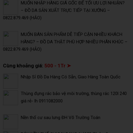
MUỐN NHẬP HÀNG GIÁ GỐC ĐỂ TỐI ƯU LỢI NHUẬN?
– ĐỒ DA SẢN XUẤT TRỰC TIẾP TẠI XƯỞNG –
0822.879.469 (HẢO)
MUỐN BÁN SẢN PHẨM DỄ TIẾP CẬN NHIỀU KHÁCH
HÀNG? – ĐỒ DA THẬT PHÙ HỢP NHIỀU PHÂN KHÚC –
0822.879.469 (HẢO)
Cùng khoảng giá:
500 - 1Tr ➤
Nhập Sỉ Đồ Da Hàng Có Sẵn, Giao Hàng Toàn Quốc
Thùng đựng rác bảo vệ môi trường, thùng rác 120l 240
giá rẻ- lh 0911082000
Nền thổ cư sau lưng ĐH Võ Trường Toán