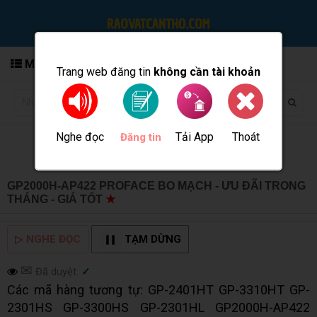
MENU
Trang web đăng tin
không cần tài khoản
Nghe đọc
Tải App
Thoát
Đăng tin
GP2000H-AP422 PROFACE BO MẠCH - ƯU ĐÃI TRONG
THÁNG - GIÁ TỐT
★
MUA BÁN TẠI CẦN THƠ INFO
▷
NGHE ĐỌC
TẠM DỪNG
✉
Đã duyệt:
✓
Các mã hàng tương tự: GP-2401HT GP-3310HT GP-
2301HS GP-3300HS GP-2301HL GP2000H-AP422