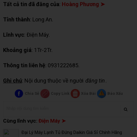
Tất cả tin đã đăng của
:
Hoàng Phương ➤
Tỉnh thành
: Long An.
Lĩnh vực
: Điện Máy.
Khoảng giá
: 1Tr-2Tr.
Thông tin liên hệ
: 0931222685.
Ghi chú
: Nội dung thuộc về người
đăng tin
.
Chia Sẻ
Copy Link
Xóa Bài
Báo Xấu
Cùng lĩnh vực:
Điện Máy ➤
Đại Lý Máy Lạnh Tủ Đứng Daikin Giá Sỉ Chính Hãng