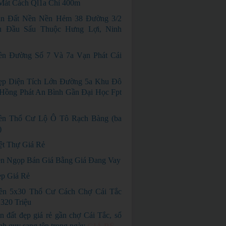
Mát Cách Ql1a Chỉ 400m
án Đất Nền Nền Hẻm 38 Đường 3/2
 Đầu Sấu Thuộc Hưng Lợi, Ninh
ền Đường Số 7 Và 7a Vạn Phát Cái
p Diện Tích Lớn Đường 5a Khu Đô
Hồng Phát An Bình Gần Đại Học Fpt
ền Thổ Cư Lộ Ô Tô Rạch Bàng (ba
)
ệt Thự Giá Rẻ
n Ngọp Bán Giá Bằng Giá Đang Vay
p Giá Rẻ
ền 5x30 Thổ Cư Cách Chợ Cái Tắc
320 Triệu
n đất đẹp giá rẻ gần chợ Cái Tắc, sổ
nh quy sang tên trong ngày