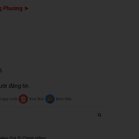
g Phương ➤
5.
gười
đăng tin
.
Copy Link
Xóa Bài
Báo Xấu
ikin Giá Sỉ Chính Hãng