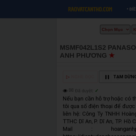
•
ĐI
MSMF042L1S2 PANASO
ANH PHƯƠNG
★
MUA 
▷
NGHE ĐỌC
TẠM DỪN
✉
Đã duyệt:
✓
Nếu bạn cần hỗ trợ hoặc có th
tôi qua số điện thoại để được
liên hệ: Công Ty TNHH Hoàng
TTHC Dĩ An, P. Dĩ An, TP. Hồ 
Mail : hoanganhp