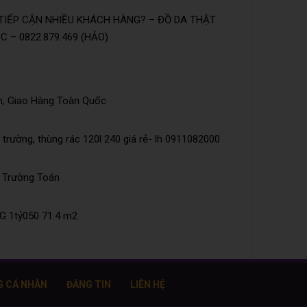
TIẾP CẬN NHIỀU KHÁCH HÀNG? – ĐỒ DA THẬT
 – 0822.879.469 (HẢO)
n, Giao Hàng Toàn Quốc
trường, thùng rác 120l 240 giá rẻ- lh 0911082000
õ Trường Toán
 1tỷ050 71.4 m2
G CÁ NHÂN
ĐĂNG TIN
LIÊN HỆ