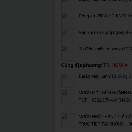
Động cơ 750W HG-KN73J mi
Van khí nén công nghiệp F
Bộ điều khiển Yaskawa SG
Cùng địa phương:
TP. HCM ➤
Đại Lý Máy Lạnh Tủ Đứng Da
MUỐN MỞ THÊM NGÀNH HÀ
TỐT – 0822.879.469 (HẢO)
MUỐN NHẬP HÀNG GIÁ GỐC
TRỰC TIẾP TẠI XƯỞNG – 08