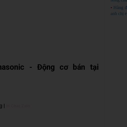
•
Hàng đ
anh chị 
asonic - Động cơ bán tại
g |
✉ Chat Zalo