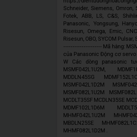
https://dientudonghoacongn
Schneider, Siemens, Omron, Si
Fotek, ABB, LS, C&S, Shihl
Panasonic, Yongsung, Hanyo
Risesun, Omega, Emic, CNC,
Risesun, OBO, SYCOM Pulsar, Sin
--------------------- Mã hàng
của Panasonic Động cơ servo 
W Các dòng panasonic tư
MSMF042L1U2M, MDMF1
MDDLN45SG MDMF152L1
MSMF042L1D2M MSMF04
MSMF082L1U2M MSMF082
MCDLT35SF MCDLN35SE MC
MDMF102L1D6M MDDLT
MHMF042L1U2M MHMF04
MBDLN25SE MHMF082L1
MHMF082L1D2M .