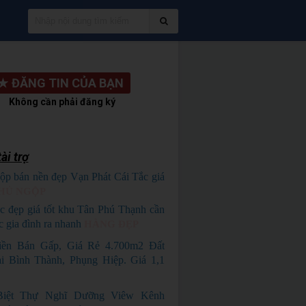
★
ĐĂNG TIN CỦA BẠN
Không cần phải đăng ký
ài trợ
ộp bán nền đẹp Vạn Phát Cái Tắc giá
HỦ NGỘP
c đẹp giá tốt khu Tân Phú Thạnh cần
c gia đình ra nhanh
HÀNG ĐẸP
iền Bán Gấp, Giá Rẻ 4.700m2 Đất
i Bình Thành, Phụng Hiệp. Giá 1,1
Biệt Thự Nghĩ Dưỡng Viêw Kênh