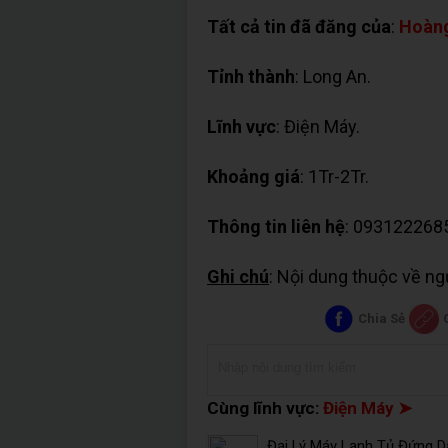
Tất cả tin đã đăng của
:
Hoàn
Tỉnh thành
: Long An.
Lĩnh vực
: Điện Máy.
Khoảng giá
: 1Tr-2Tr.
Thông tin liên hệ
: 093122268
Ghi chú
: Nội dung thuộc về n
Chia Sẻ
Cùng lĩnh vực:
Điện Máy ➤
Đại Lý Máy Lạnh Tủ Đứng Da