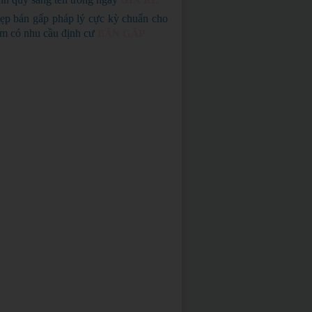
GIÁ RẺ
ẹp bán gấp pháp lý cực kỳ chuẩn cho
em có nhu cầu định cư
BÁN GẤP