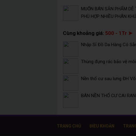
MUỐN BÁN SẢN PHẨM DỄ 
PHÙ HỢP NHIỀU PHÂN KHÚC
Cùng khoảng giá:
500 - 1Tr ➤
Nhập Sỉ Đồ Da Hàng Có Sẵ
Thùng đựng rác bảo vệ môi 
Nền thổ cư sau lưng ĐH V
BÁN NỀN THỔ CƯ CAI RANG
TRANG CHỦ
ĐIỀU KHOẢN
TRAN