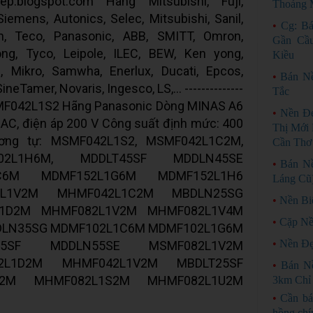
giep.blogspot.com Hãng Mitsubishi, Fuji,
Thoáng 
emens, Autonics, Selec, Mitsubishi, Sanil,
•
Cg: B
in, Teco, Panasonic, ABB, SMITT, Omron,
Gần Cầu
ng, Tyco, Leipole, ILEC, BEW, Ken yong,
Kiều
 Mikro, Samwha, Enerlux, Ducati, Epcos,
•
Bán N
eTamer, Novaris, Ingesco, LS,… --------------
Tắc
: MSMF042L1S2 Hãng Panasonic Dòng MINAS A6
•
Nền Đẹ
AC, điện áp 200 V Công suất định mức: 400
Thị Mới 
ơng tự: MSMF042L1S2, MSMF042L1C2M,
Cần Thơ
02L1H6M, MDDLT45SF MDDLN45SE
•
Bán N
C6M MDMF152L1G6M MDMF152L1H6
Láng Cũ
2L1V2M MHMF042L1C2M MBDLN25SG
•
Nền Bi
L1D2M MHMF082L1V2M MHMF082L1V4M
•
Cặp Nề
DLN35SG MDMF102L1C6M MDMF102L1G6M
•
Nền Đẹ
55SF MDDLN55SE MSMF082L1V2M
2L1D2M MHMF042L1V2M MBDLT25SF
•
Bán N
C2M MHMF082L1S2M MHMF082L1U2M
3km Chỉ 
•
Cần bá
hồng chí