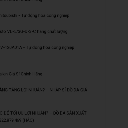
tsubishi - Tự động hóa công nghiệp
esto VL-5/3G-D-3-C hàng chất lượng
DV-120A01A - Tự động hoá công nghiệp
ikin Giá Sỉ Chính Hãng
NG TĂNG LỢI NHUẬN? – NHẬP SỈ ĐỒ DA GIÁ
 ĐỂ TỐI ƯU LỢI NHUẬN? – ĐỒ DA SẢN XUẤT
22.879.469 (HẢO)