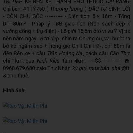
TRÍ ĐẸP
KẾ BẾN XE THÀNH PHỐ THUỘC
CÁI RĂNG
Giá bán: #1TỶ750 (
Thương lượng
)
ĐẦU TƯ
SINH LỜI
- CÒN CHỦ GỐC ---------- - Diện tích: 5 x 16m - Tổng
DT: 80m² - Pháp lý : BB giao nền (Nền sạch đẹp k
vướng cống + trụ điện) - Lộ giới 15,5m ôtô vi vu 🚏 Vị trí:
nền nằm ngay
vị trí đẹp
, nhìn ra Chưng cư, vài bước ra
bờ kè ngắm sao + hóng gió Chill Chill 🥳, chỉ 80m là
đến Bến xe + cầu
Trần Hoàng Na
, cách cầu
Cần Thơ
chỉ 1km, qua
Ninh Kiều
tầm 4km. ----$$------------ ☎️
0968.679.680 zalo Thư Nhận
ký gửi
mua bán
nhà đất
& cho thuê.
Hình ảnh
: