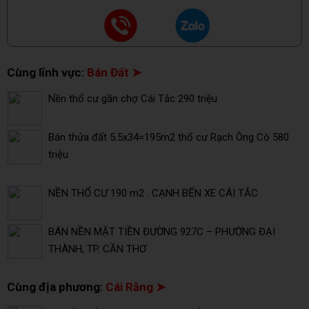
Cùng lĩnh vực:
Bán Đất ➤
Nền thổ cư gần chợ Cái Tắc 290 triệu
Bán thửa đất 5.5x34=195m2 thổ cư Rạch Ông Cò 580
triệu
NỀN THỔ CƯ 190 m2 . CẠNH BẾN XE CÁI TẮC
BÁN NỀN MẶT TIỀN ĐƯỜNG 927C – PHƯỜNG ĐẠI
THÀNH, TP. CẦN THƠ
Cùng địa phương:
Cái Răng ➤