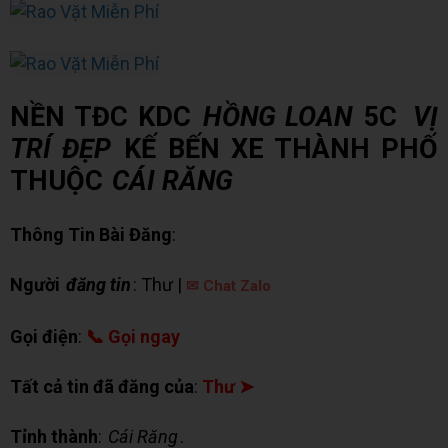
NỀN TĐC KDC
HỒNG LOAN
5C
VỊ
TRÍ ĐẸP
KẾ BẾN XE THÀNH PHỐ
THUỘC
CÁI RĂNG
Thông Tin Bài Đăng
:
Người
đăng tin
: Thư |
✉ Chat Zalo
Gọi điện
:
📞 Gọi ngay
Tất cả tin đã đăng của
:
Thư ➤
Tỉnh thành
:
Cái Răng
.