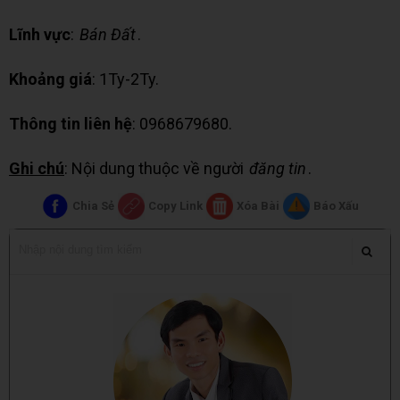
Lĩnh vực
:
Bán Đất
.
Khoảng giá
: 1Ty-2Ty.
Thông tin liên hệ
: 0968679680.
Ghi chú
: Nội dung thuộc về người
đăng tin
.
Chia Sẻ
Copy Link
Xóa Bài
Báo Xấu