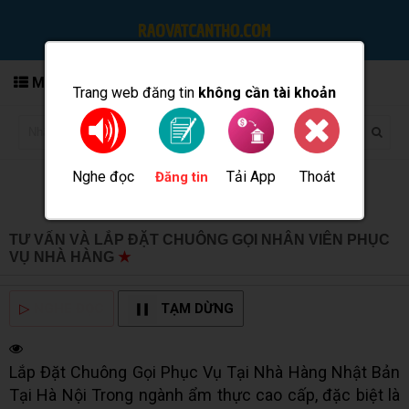
MENU
Trang web đăng tin
không cần tài khoản
Nghe đọc
Tải App
Thoát
Đăng tin
TƯ VẤN VÀ LẮP ĐẶT CHUÔNG GỌI NHÂN VIÊN PHỤC
VỤ NHÀ HÀNG
★
MUA BÁN TẠI CẦN THƠ INFO
▷
NGHE ĐỌC
TẠM DỪNG
Lắp Đặt Chuông Gọi Phục Vụ Tại Nhà Hàng Nhật Bản
Tại Hà Nội Trong ngành ẩm thực cao cấp, đặc biệt là