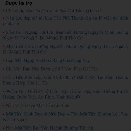
Được tài trợ
•
Chủ ngộp bán nền đẹp Vạn Phát Cái Tắc giá bao rẻ
CHỦ NGỘP
•
Nền cực đẹp giá tốt khu Tân Phú Thạnh cần xử lý việc gia đình
ra nhanh
HÀNG ĐẸP
•
Siêu Hot. Ngang Tới 17m Mặt Tiền Đường Nguyễn Minh Quang
Ngay Tt Tp Ngã 7, Dt 346m2 Full Thổ Cư
•
Mặt Tiền 17m, Đường Nguyễn Minh Quang Ngay Tt Tp Ngã 7,
Dt 346m2 Full Thổ Cư
•
Cặp Nền Ngọp Bán Giá Bằng Giá Đang Vay
•
Chị Vân Bán Nền Đường Số 7 Vạn Phát Cái Tắc
•
Cần Tiền Bán Gấp, Giá Rẻ 4.700m2 Đất Vườn Tại Bình Thành,
Phụng Hiệp. Giá 1,1 Tỷ
•
☘️nền Full Thổ Cư Lộ Ôtô - Vị Trí Đắc Địa, Hẻm Thông Ra Đ.
Hoàng Quốc Việt, An Bình, Ninh Kiều☘️
•
Nần Vị Trí Đẹp Mặt Tiền Lê Bình
•
Mặt Tiền Kinh Doanh Siêu Đẹp – 70m Mặt Tiền Đường Lộ 17m,
Kế Tp Ngã 7
•
Nền Mặt Tiền Bùi Văn Hoành Phường Tân An