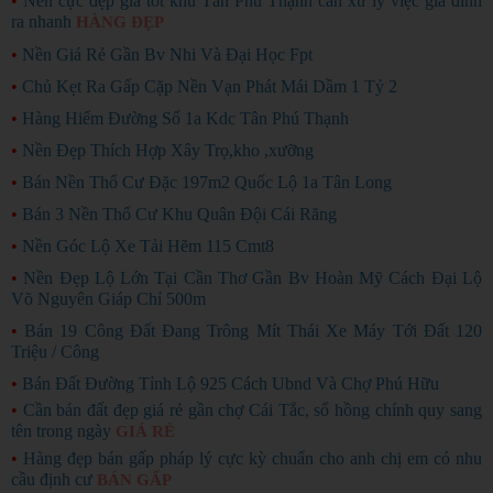
•
Nền cực đẹp giá tốt khu Tân Phú Thạnh cần xử lý việc gia đình
ra nhanh
HÀNG ĐẸP
•
Nền Giá Rẻ Gần Bv Nhi Và Đại Học Fpt
•
Chủ Kẹt Ra Gấp Cặp Nền Vạn Phát Mái Dầm 1 Tỷ 2
•
Hàng Hiếm Đường Số 1a Kdc Tân Phú Thạnh
•
Nền Đẹp Thích Hợp Xây Trọ,kho ,xưỡng
•
Bán Nền Thổ Cư Đặc 197m2 Quốc Lộ 1a Tân Long
•
Bán 3 Nền Thổ Cư Khu Quân Đội Cái Răng
•
Nền Góc Lộ Xe Tải Hẽm 115 Cmt8
•
Nền Đẹp Lộ Lớn Tại Cần Thơ Gần Bv Hoàn Mỹ Cách Đại Lộ
Võ Nguyên Giáp Chỉ 500m
•
Bán 19 Công Đất Đang Trông Mít Thái Xe Máy Tới Đất 120
Triệu / Công
•
Bán Đất Đường Tỉnh Lộ 925 Cách Ubnd Và Chợ Phú Hữu
•
Cần bán đất đẹp giá rẻ gần chợ Cái Tắc, sổ hồng chính quy sang
tên trong ngày
GIÁ RẺ
•
Hàng đẹp bán gấp pháp lý cực kỳ chuẩn cho anh chị em có nhu
cầu định cư
BÁN GẤP