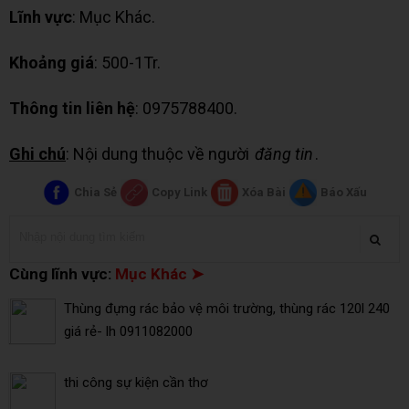
Lĩnh vực
: Mục Khác.
Khoảng giá
: 500-1Tr.
Thông tin liên hệ
: 0975788400.
Ghi chú
: Nội dung thuộc về người
đăng tin
.
Chia Sẻ
Copy Link
Xóa Bài
Báo Xấu
Cùng lĩnh vực:
Mục Khác ➤
Thùng đựng rác bảo vệ môi trường, thùng rác 120l 240
giá rẻ- lh 0911082000
thi công sự kiện cần thơ