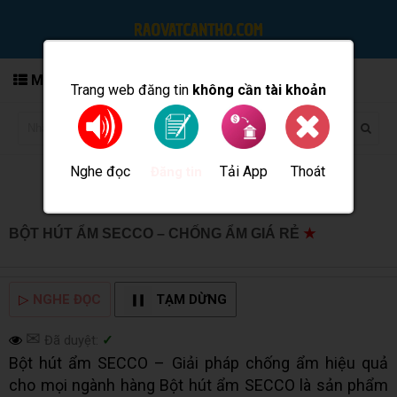
MENU
Trang web đăng tin
không cần tài khoản
Nghe đọc
Tải App
Thoát
Đăng tin
BỘT HÚT ẨM SECCO – CHỐNG ẨM GIÁ RẺ
★
MUA BÁN
TẠI CẦN THƠ INFO
▷
NGHE ĐỌC
TẠM DỪNG
✉
Đã duyệt:
✓
Bột hút ẩm SECCO – Giải pháp chống ẩm hiệu quả
cho mọi ngành hàng Bột hút ẩm SECCO là sản phẩm