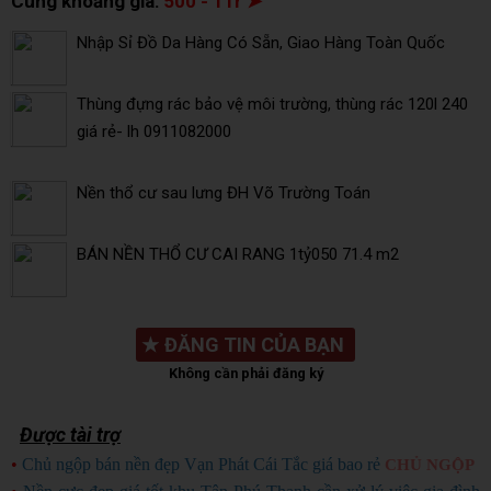
Cùng khoảng giá:
500 - 1Tr ➤
Nhập Sỉ Đồ Da Hàng Có Sẵn, Giao Hàng Toàn Quốc
Thùng đựng rác bảo vệ môi trường, thùng rác 120l 240
giá rẻ- lh 0911082000
Nền thổ cư sau lưng ĐH Võ Trường Toán
BÁN NỀN THỔ CƯ CAI RANG 1tỷ050 71.4 m2
★
ĐĂNG TIN CỦA BẠN
Không cần phải đăng ký
Được tài trợ
•
Chủ ngộp bán nền đẹp Vạn Phát Cái Tắc giá bao rẻ
CHỦ NGỘP