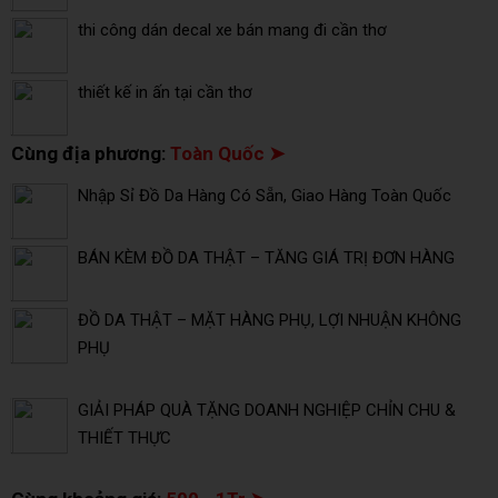
thi công dán decal xe bán mang đi cần thơ
thiết kế in ấn tại cần thơ
Cùng địa phương:
Toàn Quốc ➤
Nhập Sỉ Đồ Da Hàng Có Sẵn, Giao Hàng Toàn Quốc
BÁN KÈM ĐỒ DA THẬT – TĂNG GIÁ TRỊ ĐƠN HÀNG
ĐỒ DA THẬT – MẶT HÀNG PHỤ, LỢI NHUẬN KHÔNG
PHỤ
GIẢI PHÁP QUÀ TẶNG DOANH NGHIỆP CHỈN CHU &
THIẾT THỰC