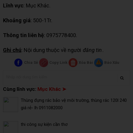
Lĩnh vực
: Mục Khác.
Khoảng giá
: 500-1Tr.
Thông tin liên hệ
: 0975778400.
Ghi chú
: Nội dung thuộc về người
đăng tin
.
Chia Sẻ
Copy Link
Xóa Bài
Báo Xấu
Cùng lĩnh vực:
Mục Khác ➤
Thùng đựng rác bảo vệ môi trường, thùng rác 120l 240
giá rẻ- lh 0911082000
thi công sự kiện cần thơ