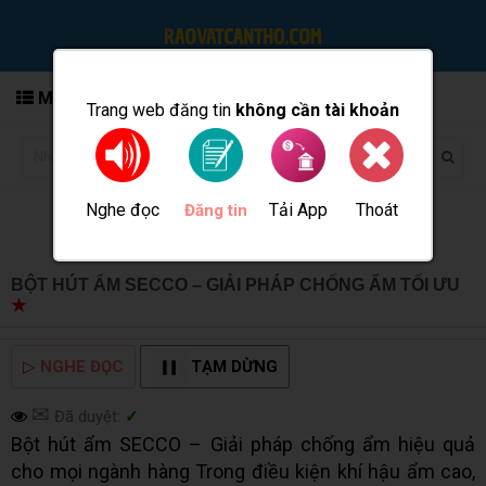
MENU
Trang web đăng tin
không cần tài khoản
Nghe đọc
Tải App
Thoát
Đăng tin
BỘT HÚT ẨM SECCO – GIẢI PHÁP CHỐNG ẨM TỐI ƯU
★
MUA BÁN TẠI CẦN THƠ INFO
▷
NGHE ĐỌC
TẠM DỪNG
✉
Đã duyệt:
✓
Bột hút ẩm SECCO – Giải pháp chống ẩm hiệu quả
cho mọi ngành hàng Trong điều kiện khí hậu ẩm cao,