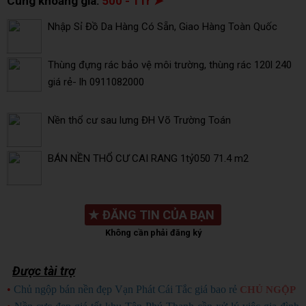
Cùng khoảng giá:
500 - 1Tr ➤
Nhập Sỉ Đồ Da Hàng Có Sẵn, Giao Hàng Toàn Quốc
Thùng đựng rác bảo vệ môi trường, thùng rác 120l 240
giá rẻ- lh 0911082000
Nền thổ cư sau lưng ĐH Võ Trường Toán
BÁN NỀN THỔ CƯ CAI RANG 1tỷ050 71.4 m2
★
ĐĂNG TIN CỦA BẠN
Không cần phải đăng ký
Được tài trợ
•
Chủ ngộp bán nền đẹp Vạn Phát Cái Tắc giá bao rẻ
CHỦ NGỘP