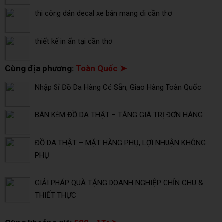
thi công dán decal xe bán mang đi cần thơ
thiết kế in ấn tại cần thơ
Cùng địa phương:
Toàn Quốc ➤
Nhập Sỉ Đồ Da Hàng Có Sẵn, Giao Hàng Toàn Quốc
BÁN KÈM ĐỒ DA THẬT – TĂNG GIÁ TRỊ ĐƠN HÀNG
ĐỒ DA THẬT – MẶT HÀNG PHỤ, LỢI NHUẬN KHÔNG
PHỤ
GIẢI PHÁP QUÀ TẶNG DOANH NGHIỆP CHỈN CHU &
THIẾT THỰC