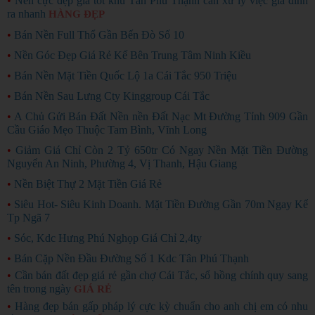
•
Nền cực đẹp giá tốt khu Tân Phú Thạnh cần xử lý việc gia đình
ra nhanh
HÀNG ĐẸP
•
Bán Nền Full Thổ Gần Bến Đò Số 10
•
Nền Góc Đẹp Giá Rẻ Kế Bên Trung Tâm Ninh Kiều
•
Bán Nền Mặt Tiền Quốc Lộ 1a Cái Tắc 950 Triệu
•
Bán Nền Sau Lưng Cty Kinggroup Cái Tắc
•
A Chủ Gửi Bán Đất Nền nền Đất Nạc Mt Đường Tỉnh 909 Gần
Cầu Giáo Mẹo Thuộc Tam Bình, Vĩnh Long
•
Giảm Giá Chỉ Còn 2 Tỷ 650tr Có Ngay Nền Mặt Tiền Đường
Nguyển An Ninh, Phường 4, Vị Thanh, Hậu Giang
•
Nền Biệt Thự 2 Mặt Tiền Giá Rẻ
•
Siêu Hot- Siêu Kinh Doanh. Mặt Tiền Đường Gần 70m Ngay Kế
Tp Ngã 7
•
Sóc, Kdc Hưng Phú Nghọp Giá Chỉ 2,4ty
•
Bán Cặp Nền Đầu Đường Số 1 Kdc Tân Phú Thạnh
•
Cần bán đất đẹp giá rẻ gần chợ Cái Tắc, sổ hồng chính quy sang
tên trong ngày
GIÁ RẺ
•
Hàng đẹp bán gấp pháp lý cực kỳ chuẩn cho anh chị em có nhu