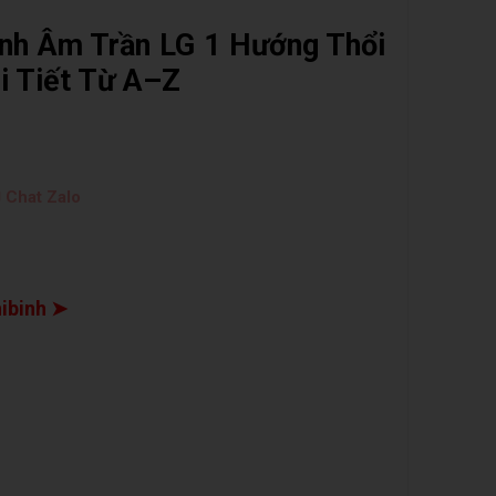
nh Âm Trần LG 1 Hướng Thổi
i Tiết Từ A–Z
 Chat Zalo
hibinh ➤