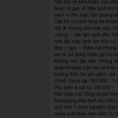
trần khi vệ sinh hoặc sửa chữ
hoặc rò gas. 4. Máy lạnh âm t
nào? ✔ Phù hợp: Văn phòng dài
Căn hộ có hành lang dài Phòn
mỹ ✘ Không phù hợp nếu: Diệ
vuông – cần làm lạnh đều Tr
nên lắp máy lạnh âm trần LG
đẹp – gọn – thẩm mỹ Phòng dà
êm ái, sử dụng nhiều giờ Ưu ti
Không nên lắp nếu: Phòng d
thấp Khoảng trần hẹp, khó thi 
hướng thổi Chi phí gồm: Giá
2.5HP Công lắp: 900.000 - 1
Phụ kiện & vật tư: 300.000 –
trần (nếu có) Tổng chi phí trọ
huong.png Máy lạnh âm trần L
tích nhỏ 7. Kinh nghiệm chọ
công suất theo diện tích Ưu t