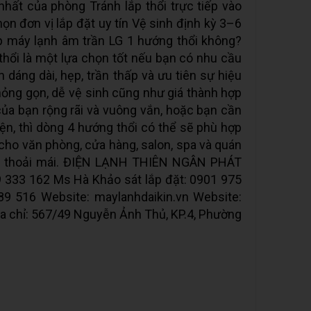
nhất của phòng Tránh lắp thổi trực tiếp vào
ọn đơn vị lắp đặt uy tín Vệ sinh định kỳ 3–6
ắp máy lạnh âm trần LG 1 hướng thổi không?
hổi là một lựa chọn tốt nếu bạn có nhu cầu
 dáng dài, hẹp, trần thấp và ưu tiên sự hiệu
mỏng gọn, dễ vệ sinh cũng như giá thành hợp
 của bạn rộng rãi và vuông vắn, hoặc bạn cần
iện, thì dòng 4 hướng thổi có thể sẽ phù hợp
u cho văn phòng, cửa hàng, salon, spa và quán
à thoải mái. ĐIỆN LẠNH THIÊN NGÂN PHÁT
9 333 162 Ms Hà Khảo sát lắp đặt: 0901 975
89 516 Website: maylanhdaikin.vn Website:
 chỉ: 567/49 Nguyễn Ảnh Thủ, KP.4, Phường