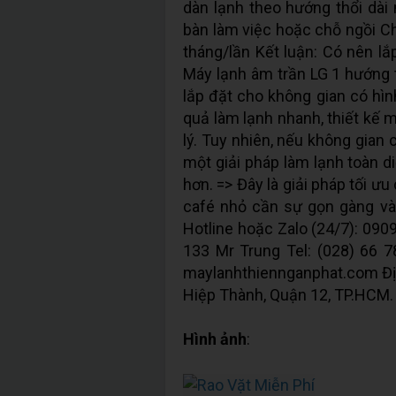
dàn lạnh theo hướng thổi dài 
bàn làm việc hoặc chỗ ngồi Ch
tháng/lần Kết luận: Có nên l
Máy lạnh âm trần LG 1 hướng t
lắp đặt cho không gian có hình
quả làm lạnh nhanh, thiết kế 
lý. Tuy nhiên, nếu không gian
một giải pháp làm lạnh toàn d
hơn. => Đây là giải pháp tối ư
café nhỏ cần sự gọn gàng v
Hotline hoặc Zalo (24/7): 090
133 Mr Trung Tel: (028) 66 7
maylanhthiennganphat.com Địa
Hiệp Thành, Quận 12, TP.HCM.
Hình ảnh
: