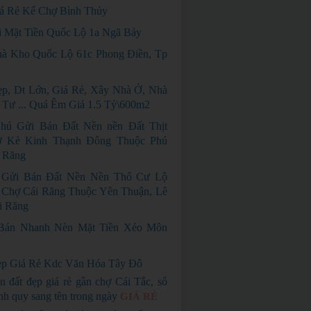
á Rẻ Kế Chợ Bình Thủy
i Mặt Tiền Quốc Lộ 1a Ngã Bảy
à Kho Quốc Lộ 61c Phong Điền, Tp
p, Dt Lớn, Giá Rẻ, Xây Nhà Ở, Nhà
 Tư ... Quá Êm Giá 1.5 Tỷ\600m2
hú Gửi Bán Đất Nền nền Đất Thịt
 Kè Kinh Thạnh Đông Thuộc Phú
 Răng
 Gửi Bán Đất Nền Nền Thổ Cư Lộ
 Chợ Cái Răng Thuộc Yên Thuận, Lê
i Răng
Bán Nhanh Nèn Mặt Tiền Xẻo Môn
p Giá Rẻ Kdc Văn Hóa Tây Đô
n đất đẹp giá rẻ gần chợ Cái Tắc, sổ
nh quy sang tên trong ngày
GIÁ RẺ