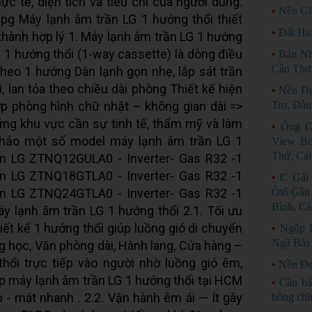
c tế, diện tích và tiêu chí của người dùng.
•
Nền Gi
jpg Máy lạnh âm trần LG 1 hướng thổi thiết
•
Đất Ha
á thành hợp lý 1. Máy lạnh âm trần LG 1 hướng
G 1 hướng thổi (1-way cassette) là dòng điều
•
Bán Nh
Cần Thơ
theo 1 hướng Dàn lạnh gọn nhẹ, lắp sát trần
, lan tỏa theo chiều dài phòng Thiết kế hiện
•
Nền Đẹ
hợp phòng hình chữ nhật – không gian dài =>
Trọ, Đầu
ững khu vực cần sự tinh tế, thẩm mỹ và làm
•
Ông C
khảo một số model máy lạnh âm trần LG 1
View Bờ
Thứ, Cái
n LG ZTNQ12GULA0 - Inverter- Gas R32 -1
n LG ZTNQ18GTLA0 - Inverter- Gas R32 -1
•
C Gái
n LG ZTNQ24GTLA0 - Inverter- Gas R32 -1
Ôtô Gần
Bình, Cá
y lạnh âm trần LG 1 hướng thổi 2.1. Tối ưu
iết kế 1 hướng thổi giúp luồng gió di chuyển
•
Ngộp 
Ngã Bảy
ng học, Văn phòng dài, Hành lang, Cửa hàng –
hổi trực tiếp vào người nhờ luồng gió êm,
•
Nền Đẹ
ắp máy lạnh âm trần LG 1 hướng thổi tại HCM
•
Cần bá
- mát nhanh . 2.2. Vận hành êm ái — ít gây
hồng chí