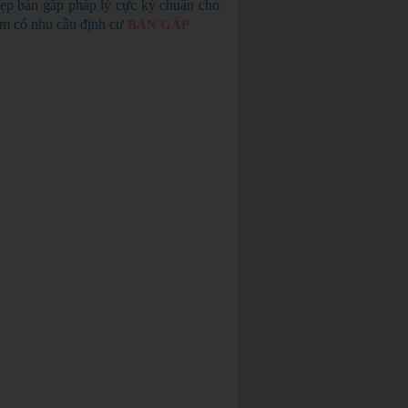
ẹp bán gấp pháp lý cực kỳ chuẩn cho
em có nhu cầu định cư
BÁN GẤP