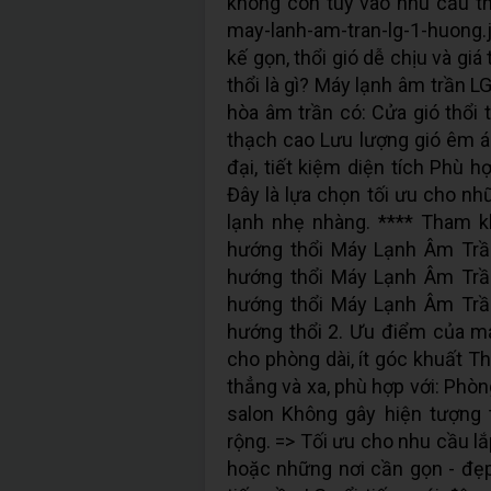
không còn tùy vào nhu cầu thự
may-lanh-am-tran-lg-1-huong.
kế gọn, thổi gió dễ chịu và gi
thổi là gì? Máy lạnh âm trần L
hòa âm trần có: Cửa gió thổi 
thạch cao Lưu lượng gió êm ái
đại, tiết kiệm diện tích Phù 
Đây là lựa chọn tối ưu cho nh
lạnh nhẹ nhàng. **** Tham 
hướng thổi Máy Lạnh Âm Trầ
hướng thổi Máy Lạnh Âm Trầ
hướng thổi Máy Lạnh Âm Trầ
hướng thổi 2. Ưu điểm của má
cho phòng dài, ít góc khuất Th
thẳng và xa, phù hợp với: Phò
salon Không gây hiện tượng t
rộng. => Tối ưu cho nhu cầu l
hoặc những nơi cần gọn - đẹp 