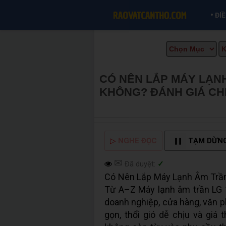
•
ĐI
CÓ NÊN LẮP MÁY LẠN
KHÔNG? ĐÁNH GIÁ CHI
CẦN THƠ INFO
▷
NGHE ĐỌC
TẠM DỪN
✉
Đã duyệt:
✓
Có Nên Lắp Máy Lạnh Âm Trần
Từ A–Z Máy lạnh âm trần LG 
doanh nghiệp, cửa hàng, văn p
gọn, thổi gió dễ chịu và giá 