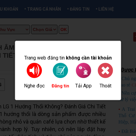
•
•
•
ỀU KHOẢN
TRANG CÁ NHÂN
ĐĂNG TIN
LIÊN HỆ
H ÂM TRẦN LG 1 HƯỚNG THỔI
 TIẾT TỪ A–Z
★
MUA BÁN TẠI
Trang web đăng tin
không cần tài khoản
Được t
•
Chủ ng
G
bao rẻ
C
Nghe đọc
Tải App
Thoát
Đăng tin
•
Nền cự
xử lý việ
 LG 1 Hướng Thổi Không? Đánh Giá Chi Tiết
•
A Tra
1 hướng thổi là dòng sản phẩm được nhiều
Thổ Cư 
hòng nhỏ và quán café lựa chọn nhờ thiết kế
Hiệp, Hậ
thành hợp lý. Tuy nhiên, có nên lắp đặt hay
•
Đất Bá