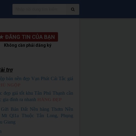
★
ĐĂNG TIN CỦA BẠN
Không cần phải đăng ký
ài trợ
ộp bán nền đẹp Vạn Phát Cái Tắc giá
HỦ NGỘP
c đẹp giá tốt khu Tân Phú Thạnh cần
c gia đình ra nhanh
HÀNG ĐẸP
i Gửi Bán Đất Nền hàng Thơm Nền
Mt Ql1a Thuộc Tân Long, Phụng
u Giang
n