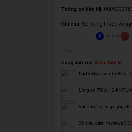
Thông tin liên hệ
: 090933316
Ghi chú
: Nội dung thuộc về n
Chia Sẻ
Cùng lĩnh vực:
Điện Máy ➤
Đại Lý Máy Lạnh Tủ Đứng Da
Động cơ 750W HG-KN73J mi
Van khí nén công nghiệp F
Bộ điều khiển Yaskawa SG