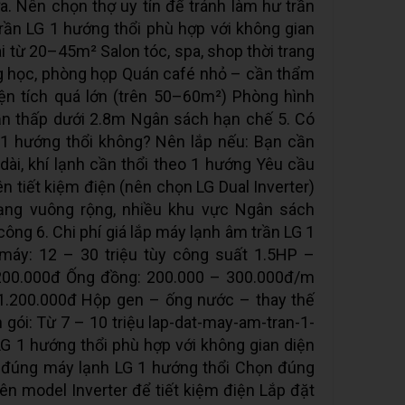
a. Nên chọn thợ uy tín để tránh làm hư trần
rần LG 1 hướng thổi phù hợp với không gian
 từ 20–45m² Salon tóc, spa, shop thời trang
g học, phòng họp Quán café nhỏ – cần thẩm
n tích quá lớn (trên 50–60m²) Phòng hình
ần thấp dưới 2.8m Ngân sách hạn chế 5. Có
 1 hướng thổi không? Nên lắp nếu: Bạn cần
i, khí lạnh cần thổi theo 1 hướng Yêu cầu
ên tiết kiệm điện (nên chọn LG Dual Inverter)
ạng vuông rộng, nhiều khu vực Ngân sách
công 6. Chi phí giá lắp máy lạnh âm trần LG 1
 máy: 12 – 30 triệu tùy công suất 1.5HP –
.200.000đ Ống đồng: 200.000 – 300.000đ/m
 1.200.000đ Hộp gen – ống nước – thay thế
n gói: Từ 7 – 10 triệu lap-dat-may-am-tran-1-
G 1 hướng thổi phù hợp với không gian diện
n đúng máy lạnh LG 1 hướng thổi Chọn đúng
iên model Inverter để tiết kiệm điện Lắp đặt