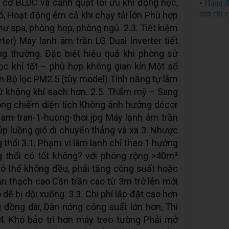
g cơ BLDC và cánh quạt tối ưu khí động học,
•
Hàng đ
anh chị 
ió, Hoạt động êm cả khi chạy tải lớn Phù hợp
hư spa, phòng họp, phòng ngủ. 2.3. Tiết kiệm
rter) Máy lạnh âm trần LG Dual Inverter tiết
g thường. Đặc biệt hiệu quả khi phòng sử
 Lọc khí tốt – phù hợp không gian kín Một số
n Bộ lọc PM2.5 (tùy model) Tính năng tự làm
iữ không khí sạch hơn. 2.5. Thẩm mỹ – Sang
hông chiếm diện tích Không ảnh hưởng décor
y-am-tran-1-huong-thoi.jpg Máy lạnh âm trần
iúp luồng gió di chuyển thẳng và xa 3. Nhược
thổi 3.1. Phạm vi làm lạnh chỉ theo 1 hướng
 thổi có tốt không? với phòng rộng >40m²
ó thể không đều, phải tăng công suất hoặc
rần thạch cao Cần trần cao từ 3m trở lên mới
ó dễ bị dội xuống. 3.3. Chi phí lắp đặt cao hơn
đồng dài, Dàn nóng công suất lớn hơn, Thi
4. Khó bảo trì hơn máy treo tường Phải mở