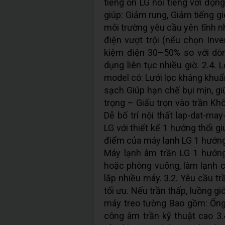
tiếng ồn LG nổi tiếng với độn
giúp: Giảm rung, Giảm tiếng g
môi trường yêu cầu yên tĩnh n
điện vượt trội (nếu chọn Inve
kiệm điện 30–50% so với dòn
dụng liên tục nhiều giờ. 2.4.
model có: Lưới lọc kháng khuẩ
sạch Giúp hạn chế bụi mịn, g
trọng – Giấu trọn vào trần K
Dễ bố trí nội thất lap-dat-ma
LG với thiết kế 1 hướng thổi g
điểm của máy lạnh LG 1 hướng 
Máy lạnh âm trần LG 1 hướng
hoặc phòng vuông, làm lạnh c
lắp nhiều máy. 3.2. Yêu cầu t
tối ưu. Nếu trần thấp, luồng gi
máy treo tường Bao gồm: Ống 
công âm trần kỹ thuật cao 3.