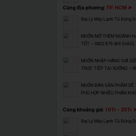
Cùng địa phương:
TP. HCM ➤
Đại Lý Máy Lạnh Tủ Đứng Da
MUỐN MỞ THÊM NGÀNH HÀ
TỐT – 0822.879.469 (HẢO)
MUỐN NHẬP HÀNG GIÁ GỐC
TRỰC TIẾP TẠI XƯỞNG – 08
MUỐN BÁN SẢN PHẨM DỄ 
PHÙ HỢP NHIỀU PHÂN KHÚC
Cùng khoảng giá:
10Tr - 20Tr 
Đại Lý Máy Lạnh Tủ Đứng Da