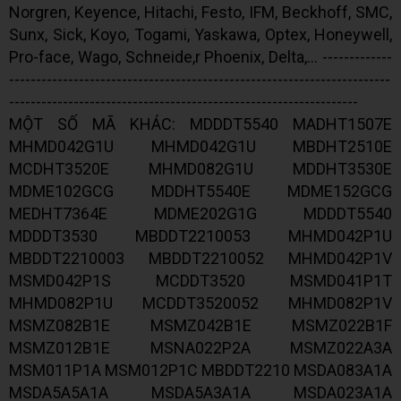
Norgren, Keyence, Hitachi, Festo, IFM, Beckhoff, SMC,
Sunx, Sick, Koyo, Togami, Yaskawa, Optex, Honeywell,
Pro-face, Wago, Schneide,r Phoenix, Delta,... -------------
-----------------------------------------------------------------------
-----------------------------------------------------------------
MỘT SỐ MÃ KHÁC: MDDDT5540 MADHT1507E
MHMD042G1U MHMD042G1U MBDHT2510E
MCDHT3520E MHMD082G1U MDDHT3530E
MDME102GCG MDDHT5540E MDME152GCG
MEDHT7364E MDME202G1G MDDDT5540
MDDDT3530 MBDDT2210053 MHMD042P1U
MBDDT2210003 MBDDT2210052 MHMD042P1V
MSMD042P1S MCDDT3520 MSMD041P1T
MHMD082P1U MCDDT3520052 MHMD082P1V
MSMZ082B1E MSMZ042B1E MSMZ022B1F
MSMZ012B1E MSNA022P2A MSMZ022A3A
MSM011P1A MSM012P1C MBDDT2210 MSDA083A1A
MSDA5A5A1A MSDA5A3A1A MSDA023A1A