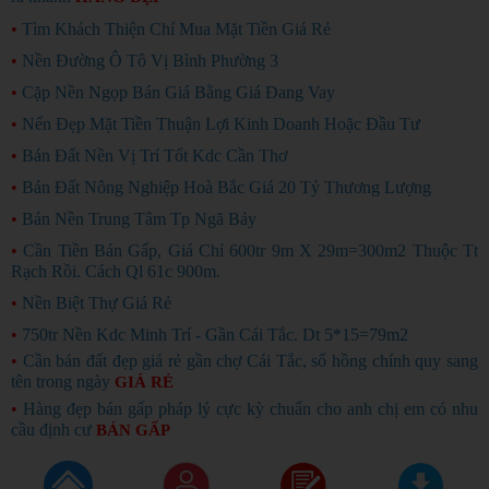
•
Tìm Khách Thiện Chí Mua Mặt Tiền Giá Rẻ
•
Nền Đường Ô Tô Vị Bình Phường 3
•
Cặp Nền Ngọp Bán Giá Bằng Giá Đang Vay
•
Nến Đẹp Mặt Tiền Thuận Lợi Kinh Doanh Hoặc Đầu Tư
•
Bán Đất Nền Vị Trí Tốt Kdc Cần Thơ
•
Bán Đất Nông Nghiệp Hoà Bắc Giá 20 Tỷ Thương Lượng
•
Bán Nền Trung Tâm Tp Ngã Bảy
•
Cần Tiền Bán Gấp, Giá Chỉ 600tr 9m X 29m=300m2 Thuộc Tt
Rạch Rồi. Cách Ql 61c 900m.
•
Nền Biệt Thự Giá Rẻ
•
750tr Nền Kdc Minh Trí - Gần Cái Tắc. Dt 5*15=79m2
•
Cần bán đất đẹp giá rẻ gần chợ Cái Tắc, sổ hồng chính quy sang
tên trong ngày
GIÁ RẺ
•
Hàng đẹp bán gấp pháp lý cực kỳ chuẩn cho anh chị em có nhu
cầu định cư
BÁN GẤP