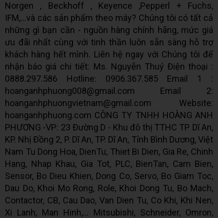
Norgen , Beckhoff , Keyence ,Pepperl + Fuchs,
IFM,...và các sản phẩm theo máy? Chúng tôi có tất cả
những gì bạn cần - nguồn hàng chính hãng, mức giá
ưu đãi nhất cùng với tinh thần luôn sẵn sàng hỗ trợ
khách hàng hết mình. Liên hệ ngay với Chúng tôi để
nhận báo giá chi tiết: Ms. Nguyễn Thuý Điện thoại :
0888.297.586 Hotline: 0906.367.585 Email 1 :
hoanganhphuong008@gmail.com Email 2:
hoanganhphuongvietnam@gmail.com Website:
hoanganhphuong.com CÔNG TY TNHH HOÀNG ANH
PHƯƠNG -VP: 23 Đường D - Khu đô thị TTHC TP Dĩ An,
KP. Nhị Đồng 2, P. Dĩ An, TP. Dĩ An, Tỉnh Bình Dương, Việt
Nam Tu Dong Hoa, DienTu, Thiet Bi Dien, Gia Re, Chinh
Hang, Nhap Khau, Gia Tot, PLC, BienTan, Cam Bien,
Sensor, Bo Dieu Khien, Dong Co, Servo, Bo Giam Toc,
Dau Do, Khoi Mo Rong, Role, Khoi Dong Tu, Bo Mach,
Contactor, CB, Cau Dao, Van Dien Tu, Co Khi, Khi Nen,
Xi Lanh, Man Hinh,... Mitsubishi, Schneider, Omron,