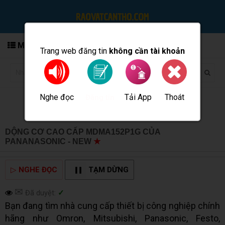
MENU
Trang web đăng tin
không cần tài khoản
Nghe đọc
Tải App
Thoát
Đăng tin
DỘNG CƠ CAO CẤP MDMA152P1G CỦA
PANANASONIC - NEW
★
MUA BÁN TẠI CẦN THƠ INFO
▷
NGHE ĐỌC
TẠM DỪNG
✉
Đã duyệt:
✓
Bạn đang tìm nhà cung cấp thiết bị công nghiệp chính
hãng như Omron, Mitsubishi, Panasonic, Festo,