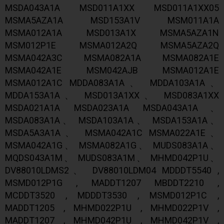
MSDA043A1A MSD011A1XX MSD011A1XX05
MSMA5AZA1A MSD153A1V MSM011A1A
MSMA012A1A MSD013A1X MSMA5AZA1N
MSM012P1E MSMA012A2Q MSMA5AZA2Q
MSMA042A3C MSMA082A1A MSMA082A1E
MSMA042A1E MSM042AJB MSMA012A1E
MSMA012A1C MDDA083A1A、 MDDA103A1A、
MDDA153A1A、 MSD013A1XX、 MSD083A1XX
MSDA021A1A MSDA023A1A MSDA043A1A、
MSDA083A1A、 MSDA103A1A、 MSDA153A1A、
MSDA5A3A1A、 MSMA042A1C MSMA022A1E、
MSMA042A1G、 MSMA082A1G、 MUDS083A1A、
MQDS043A1M、 MUDS083A1M、 MHMD042P1U、
DV88010LDMS2、 DV88010LDM04 MDDDT5540 ,
MSMD012P1G , MADDT1207 MBDDT2210 ,
MCDDT3520 , MDDDT3530 , MSMD012P1C ,
MADDT1205 , MHMD022P1U , MHMD022P1V ,
MADDT1207 , MHMD042P1U , MHMD042P1V ,