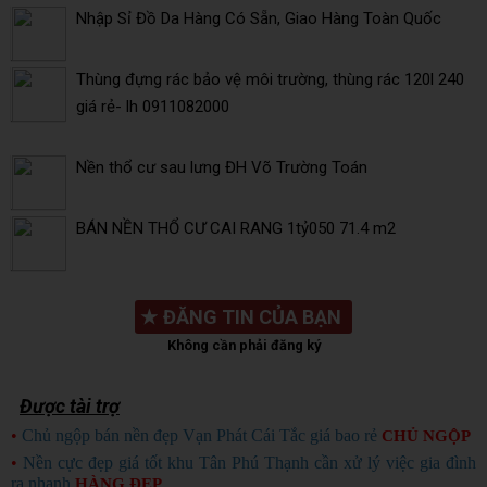
Nhập Sỉ Đồ Da Hàng Có Sẵn, Giao Hàng Toàn Quốc
Thùng đựng rác bảo vệ môi trường, thùng rác 120l 240
giá rẻ- lh 0911082000
Nền thổ cư sau lưng ĐH Võ Trường Toán
BÁN NỀN THỔ CƯ CAI RANG 1tỷ050 71.4 m2
★
ĐĂNG TIN CỦA BẠN
Không cần phải đăng ký
Được tài trợ
•
Chủ ngộp bán nền đẹp Vạn Phát Cái Tắc giá bao rẻ
CHỦ NGỘP
•
Nền cực đẹp giá tốt khu Tân Phú Thạnh cần xử lý việc gia đình
ra nhanh
HÀNG ĐẸP