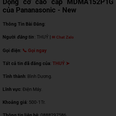
Dộng cơ cao cấp MDMA152P1G
của Pananasonic - New
Thông Tin Bài Đăng
:
Người
đăng tin
: THUÝ |
✉ Chat Zalo
Gọi điện
:
📞 Gọi ngay
Tất cả tin đã đăng của
:
THUÝ ➤
Tỉnh thành
: Bình Dương.
Lĩnh vực
: Điện Máy.
Khoảng giá
: 500-1Tr.
Thông tin liên hệ
: 0888297586.