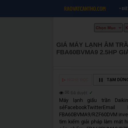
•
ĐI
GIÁ MÁY LẠNH ÂM TRẦ
FBA60BVMA9 2.5HP GI
CẦN THƠ INFO
▷
NGHE ĐỌC
TẠM DỪN
✉
Đã duyệt:
✓
Máy lạnh giấu trần Daiki
sẻFacebookTwitterEm
FBA60BVMA9/RZF60DVM inverte
tìm kiếm giải pháp làm mát h