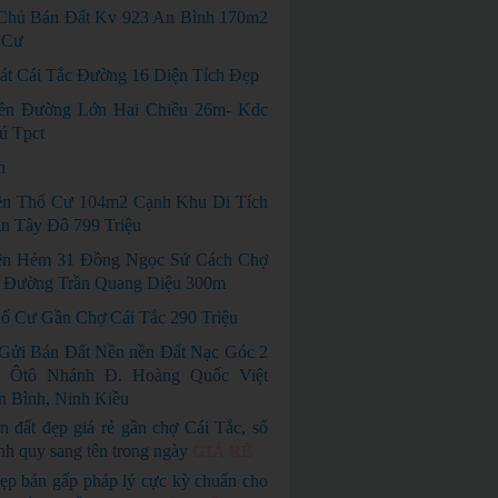
Chủ Bán Đất Kv 923 An Bình 170m2
 Cư
át Cái Tắc Đường 16 Diện Tích Đẹp
ền Đường Lớn Hai Chiều 26m- Kdc
ú Tpct
n
n Thổ Cư 104m2 Cạnh Khu Di Tích
n Tây Đô 799 Triệu
ền Hẻm 31 Đồng Ngọc Sứ Cách Chợ
 Đường Trần Quang Diệu 300m
ổ Cư Gần Chợ Cái Tắc 290 Triệu
Gửi Bán Đất Nền nền Đất Nạc Góc 2
 Ôtô Nhánh Đ. Hoàng Quốc Việt
 Bình, Ninh Kiều
n đất đẹp giá rẻ gần chợ Cái Tắc, sổ
nh quy sang tên trong ngày
GIÁ RẺ
ẹp bán gấp pháp lý cực kỳ chuẩn cho