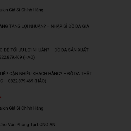
ikin Giá Sỉ Chính Hãng
NG TĂNG LỢI NHUẬN? – NHẬP SỈ ĐỒ DA GIÁ
 ĐỂ TỐI ƯU LỢI NHUẬN? – ĐỒ DA SẢN XUẤT
22.879.469 (HẢO)
TIẾP CẬN NHIỀU KHÁCH HÀNG? – ĐỒ DA THẬT
 – 0822.879.469 (HẢO)
➤
ikin Giá Sỉ Chính Hãng
 Cho Văn Phòng Tại LONG AN