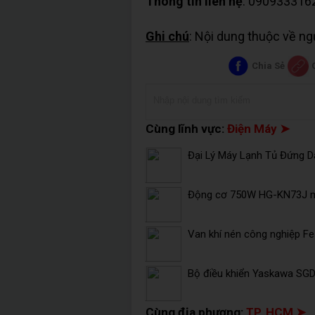
Thông tin liên hệ
: 090933316
Ghi chú
: Nội dung thuộc về n
Chia Sẻ
Cùng lĩnh vực:
Điện Máy ➤
Đại Lý Máy Lạnh Tủ Đứng Da
Động cơ 750W HG-KN73J mi
Van khí nén công nghiệp F
Bộ điều khiển Yaskawa SG
Cùng địa phương:
TP. HCM ➤