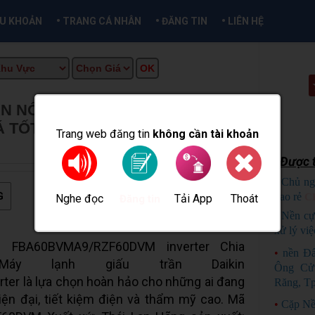
•
•
•
ỀU KHOẢN
TRANG CÁ NHÂN
ĐĂNG TIN
LIÊN HỆ
N NỐI ỐNG GIÓ DAIKIN
Á TỐT TẠI KHO
★
MUA BÁN TẠI
Trang web đăng tin
không cần tài khoản
Được t
•
Chủ ng
G
bao rẻ
C
Nghe đọc
Tải App
Thoát
Đăng tin
•
Nền cự
xử lý việ
n FBA60BVMA9/RZF60DVM inverter Chia
•
nền Đ
ail Máy lạnh giấu trần Daikin
Ông Cử
r là lựa chọn hoàn hảo cho những ai đang
Răng, Tp
iện đại, tiết kiệm điện và thẩm mỹ cao. Mã
•
Cặp Nề