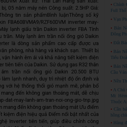
0DVM Xuất xứ: Thái Lan Hãng sản xuất:
•
Chính 
t bị, 05 năm máy nén Công suất: 2.5HP Giá:
Full Thổ
Thông tin sản phẩmBình luậnThông số kỹ
•
Vạn Ph
aikin FBA60BVMA9/RZF60DVM inverter may-
•
Bán N
Máy lạnh giấu trần Daikin inverter FBA Tính
Đông Ph
 trần. Máy lạnh âm trần nối ống gió Daikin
rter là dòng sản phẩm cao cấp được ưa
•
Đất Bá
văn phòng, nhà hàng và khách sạn. Thiết bị
•
Bán Nề
g, vận hành êm ái và khả năng tiết kiệm điện
Tiểu Đoà
er tiên tiến của Daikin. Sử dụng gas R32 thân
•
Bán N
 âm trần nối ống gió Daikin 20.500 BTU
Cầu Ván
m lạnh nhanh, duy trì nhiệt độ ổn định và
•
Nền Th
ùng với hệ thống thổi gió mạnh mẽ, phân bổ
•
A Chủ 
 mang đến không gian thoáng mát, dễ chịu
Mt Hẻm
p-dat-may-lanh-am-tran-noi-ong-gio-tnp.jpg
Thuộc An
kin mang đến không gian thoáng mát Ưu điểm
•
Cần bá
iết kiệm điện hiệu quả Điểm nổi bật nhất của
hồng chí
ệ Inverter tiên tiến, giúp điều chỉnh công
•
Hàng đ