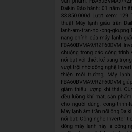
sản phẩm: FBA60BVMA9/RZF6
Daikin Bảo hành: 01 năm thiế
33.850.000đ Lượt xem: 129 
thuật Máy lạnh giấu trần D
lanh-am-tran-noi-ong-gio.png 
năng chính của máy lạnh giấu
FBA60BVMA9/RZF60DVM Inve
chuộng trong các công trình 
nổi bật với thiết kế sang trọn
vượt trội nhờ công nghệ Invert
thiện môi trường, Máy lạnh
FBA60BVMA9/RZF60DVM giúp là
giảm thiểu lượng khí thải. C
đều luồng khí mát, sản phẩm
cho người dùng. cong-trinh-la
Máy lạnh âm trần nối ống Dai
nổi bật: Công nghệ Inverter t
dòng máy lạnh này là công ngh