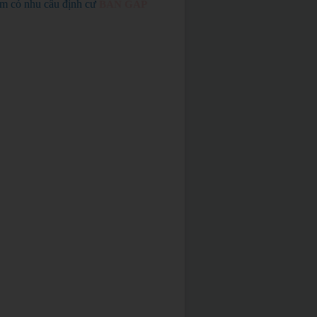
em có nhu cầu định cư
BÁN GẤP