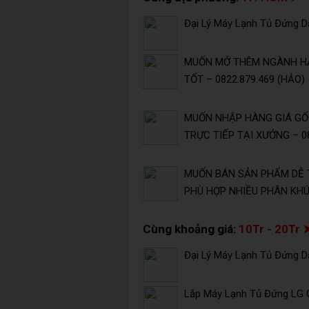
Đại Lý Máy Lạnh Tủ Đứng Da
MUỐN MỞ THÊM NGÀNH HÀ
TỐT – 0822.879.469 (HẢO)
MUỐN NHẬP HÀNG GIÁ GỐC
TRỰC TIẾP TẠI XƯỞNG – 08
MUỐN BÁN SẢN PHẨM DỄ 
PHÙ HỢP NHIỀU PHÂN KHÚC
Cùng khoảng giá:
10Tr - 20Tr 
Đại Lý Máy Lạnh Tủ Đứng Da
Lắp Máy Lạnh Tủ Đứng LG