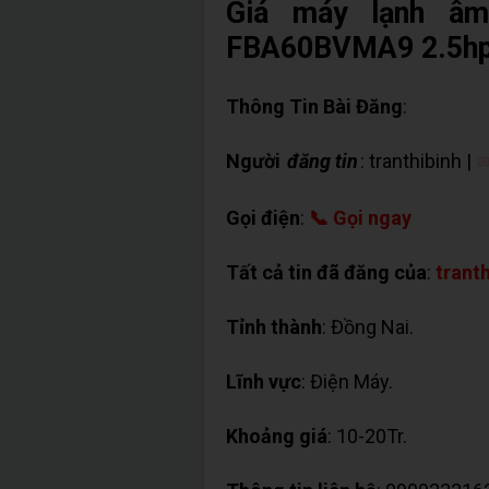
Giá máy lạnh âm
FBA60BVMA9 2.5hp g
Thông Tin Bài Đăng
:
Người
đăng tin
: tranthibinh |
✉
Gọi điện
:
📞 Gọi ngay
Tất cả tin đã đăng của
:
trant
Tỉnh thành
: Đồng Nai.
Lĩnh vực
: Điện Máy.
Khoảng giá
: 10-20Tr.