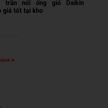
 trần nối ống gió Daikin
iá tốt tại kho
 Chat Zalo
hibinh ➤