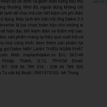
ì nhiệt độ ổn định và giảm điện năng tiêu thụ
anh chị 
ông thường. Nhờ đó, người dùng không chỉ
 lạnh dễ chịu mà còn tiết kiệm chi phí điện
sử dụng. Máy lạnh âm trần nối ống Daikin 2.5
erter là lựa chọn hoàn hảo cho những ai
át hiện đại, tiết kiệm điện và thẩm mỹ cao.
ikin, sản phẩm mang lại hiệu quả vượt trội và
cho mọi công trình. Xem thêm sản phẩm tại
 ống gió Daikin MÁY LẠNH THIÊN NGÂN PHÁT
.com Web: maylanhdaikin.vn Đ/c: 567/49
P.Hiệp Thành, Q.12, TP.HCM Email:
m ĐT: 028 66 789 516 - 028 66 789 520
À Tư vấn kỹ thuật : 0901975133 - Mr Trung.