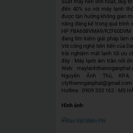
suất máy nén linh hoạt, duy tr
đến 40% so với máy lạnh th
được tận hưởng không gian mát
năng đáng kể trong quá trình 
HP FBA60BVMA9/RZF60DVM Inv
đang tìm kiếm giải pháp làm m
Với công nghệ tiên tiến của Da
trải nghiệm mát lạnh tối ưu 
đây : Máy lạnh âm trần nối
Web: maylanhthiennganphat
Nguyễn Ảnh Thủ, KP.4, 
ctythiennganphat@gmail.co
Hotline : 0909 333 162 - MS H
Hình ảnh
: