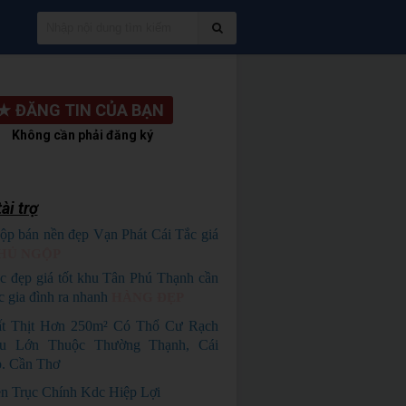
★
ĐĂNG TIN CỦA BẠN
Không cần phải đăng ký
ài trợ
ộp bán nền đẹp Vạn Phát Cái Tắc giá
HỦ NGỘP
c đẹp giá tốt khu Tân Phú Thạnh cần
c gia đình ra nhanh
HÀNG ĐẸP
ất Thịt Hơn 250m² Có Thổ Cư Rạch
u Lớn Thuộc Thường Thạnh, Cái
. Cần Thơ
n Trục Chính Kdc Hiệp Lợi