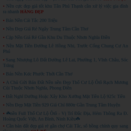
•
Nền cực đẹp giá tốt khu Tân Phú Thạnh cần xử lý việc gia đình
ra nhanh
HÀNG ĐẸP
•
Bán Nền Cái Tắc 200 Triệu
•
Nền Đẹp Giá Rẻ Ngây Trung Tâm Cần Thơ
•
Cặp Nền Giá Rẻ Gần Khu Du Thuộc Nhơn Nghĩa Điền
•
Nền Mặt Tiền Đường Lê Hồng Nhi, Trước Cổng Chung Cư An
Phú
•
Sang Nhượng Lô Đất Đường Lê Lai, Phường 1, Vĩnh Châu, Sóc
Trăng
•
Bán Nền Kdc Phước Thới Cần Thơ
•
A Chủ Gửi Bán Đất Nền nền Đẹp Thổ Cư Lộ Ôtô Rạch Mương
Củi Thuộc Nhơn Nghĩa, Phong Điền
•
Đất Nghĩ Dưỡng Hoặc Xây Kho Xưỡng Mặt Tiền Lộ 925c Tiền
•
Nền Đẹp Mặt Tiền 929 Giá Chỉ 880tr Gần Trung Tâm Huyện
•
☘️nền Full Thổ Cư Lộ Ôtô - Vị Trí Đắc Địa, Hẻm Thông Ra Đ.
Hoàng Quốc Việt, An Bình, Ninh Kiều☘️
•
Cần bán đất đẹp giá rẻ gần chợ Cái Tắc, sổ hồng chính quy sang