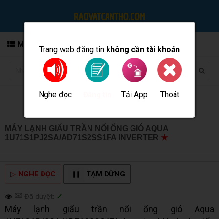
MENU
Trang web đăng tin
không cần tài khoản
Nghe đọc
Tải App
Thoát
Đăng tin
MÁY LẠNH GIẤU TRẦN NỐI ỐNG GIÓ AQUA
1U71S1PJ2SA/AD71S2SS1FA INVERTER
★
MUA BÁN
TẠI CẦN THƠ INFO
▷
NGHE ĐỌC
TẠM DỪNG
✉
Đã duyệt:
✓
Máy lạnh giấu trần nối ống gió Aqua