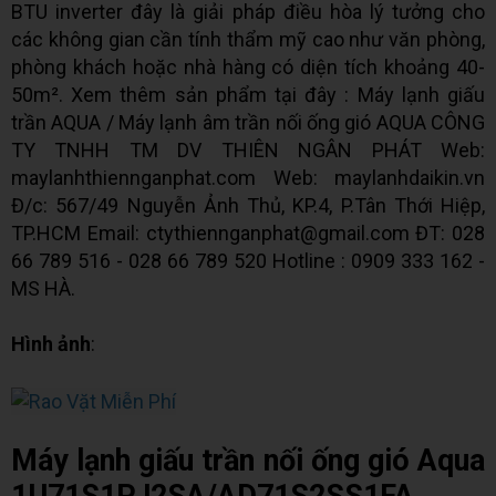
BTU inverter đây là giải pháp điều hòa lý tưởng cho
các không gian cần tính thẩm mỹ cao như văn phòng,
phòng khách hoặc nhà hàng có diện tích khoảng 40-
50m². Xem thêm sản phẩm tại đây : Máy lạnh giấu
trần AQUA / Máy lạnh âm trần nối ống gió AQUA CÔNG
TY TNHH TM DV THIÊN NGÂN PHÁT Web:
maylanhthiennganphat.com Web: maylanhdaikin.vn
Đ/c: 567/49 Nguyễn Ảnh Thủ, KP.4, P.Tân Thới Hiệp,
TP.HCM Email: ctythiennganphat@gmail.com ĐT: 028
66 789 516 - 028 66 789 520 Hotline : 0909 333 162 -
MS HÀ.
Hình ảnh
:
Máy lạnh giấu trần nối ống gió Aqua
1U71S1PJ2SA/AD71S2SS1FA