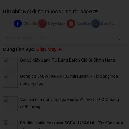
Ghi chú
: Nội dung thuộc về người
đăng tin
.
Chia Sẻ
Copy Link
Xóa Bài
Báo Xấu
Cùng lĩnh vực:
Điện Máy ➤
Đại Lý Máy Lạnh Tủ Đứng Daikin Giá Sỉ Chính Hãng
Động cơ 750W HG-KN73J mitsubishi - Tự động hóa
công nghiệp
Van khí nén công nghiệp Festo VL-5/3G-D-3-C hàng
chất lượng
Bộ điều khiển Yaskawa SGDV-120A01A - Tự động hoá