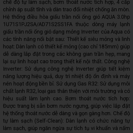
chế độ tự làm sạch, bơm thoát nước tích hợp, 4 cấp
chỉnh áp suất tĩnh và dàn trao đổi nhiệt chống ăn mòn.
Hệ thống điều hòa giấu trần nối ống gió AQUA 3.0hp
1U71S1PJ2SA/AD71S2SS1FA thuộc dòng máy lạnh
giấu trần nối ống gió dạng mỏng Inverter của Aqua có
các tính năng nổi bật sau: Thiết kế siêu mỏng và linh
hoạt: Dàn lạnh có thiết kế mỏng (cao chỉ 185mm) giúp
dễ dàng lắp đặt trong các không gian trần hẹp, mang
lại sự linh hoạt cao trong thiết kế nội thất. Công nghệ
Inverter: Sử dụng công nghệ Inverter giúp tiết kiệm
năng lượng hiệu quả, duy trì nhiệt độ ổn định và máy
nén hoạt động bền bỉ. Sử dụng Gas R32: Sử dụng môi
chất lạnh R32, loại gas thân thiện với môi trường và có
hiệu suất làm lạnh cao. Bơm thoát nước tích hợp:
Được trang bị sẵn bơm nước ngưng, giúp việc lắp đặt
hệ thống thoát nước dễ dàng và gọn gàng hơn. Chế độ
tự làm sạch (Self-Clean): Dàn lạnh có chức năng tự
làm sạch, giúp ngăn ngừa sự tích tụ vi khuẩn và nấm