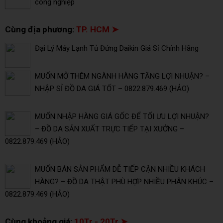
công nghiệp
Cùng địa phương:
TP. HCM ➤
Đại Lý Máy Lạnh Tủ Đứng Daikin Giá Sỉ Chính Hãng
MUỐN MỞ THÊM NGÀNH HÀNG TĂNG LỢI NHUẬN? –
NHẬP SỈ ĐỒ DA GIÁ TỐT – 0822.879.469 (HẢO)
MUỐN NHẬP HÀNG GIÁ GỐC ĐỂ TỐI ƯU LỢI NHUẬN?
– ĐỒ DA SẢN XUẤT TRỰC TIẾP TẠI XƯỞNG –
0822.879.469 (HẢO)
MUỐN BÁN SẢN PHẨM DỄ TIẾP CẬN NHIỀU KHÁCH
HÀNG? – ĐỒ DA THẬT PHÙ HỢP NHIỀU PHÂN KHÚC –
0822.879.469 (HẢO)
Cùng khoảng giá:
10Tr - 20Tr ➤