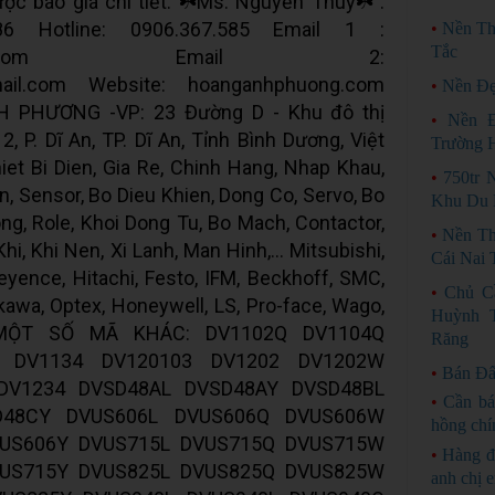
ợc báo giá chi tiết. ☘️Ms. Nguyễn Thuý☘️ :
86 Hotline: 0906.367.585 Email 1 :
•
Nền Th
Tắc
008@gmail.com Email 2:
ail.com Website: hoanganhphuong.com
•
Nền Đẹ
PHƯƠNG -VP: 23 Đường D - Khu đô thị
•
Nền 
, P. Dĩ An, TP. Dĩ An, Tỉnh Bình Dương, Việt
Trường 
et Bi Dien, Gia Re, Chinh Hang, Nhap Khau,
•
750tr 
n, Sensor, Bo Dieu Khien, Dong Co, Servo, Bo
Khu Du L
g, Role, Khoi Dong Tu, Bo Mach, Contactor,
•
Nền Th
i, Khi Nen, Xi Lanh, Man Hinh,... Mitsubishi,
Cái Nai 
yence, Hitachi, Festo, IFM, Beckhoff, SMC,
•
Chủ C
kawa, Optex, Honeywell, LS, Pro-face, Wago,
Huỳnh T
,... MỘT SỐ MÃ KHÁC: DV1102Q DV1104Q
Răng
 DV1134 DV120103 DV1202 DV1202W
•
Bán Đấ
DV1234 DVSD48AL DVSD48AY DVSD48BL
•
Cần bá
D48CY DVUS606L DVUS606Q DVUS606W
hồng chí
US606Y DVUS715L DVUS715Q DVUS715W
•
Hàng đ
US715Y DVUS825L DVUS825Q DVUS825W
anh chị 