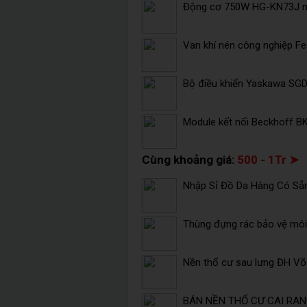
Động cơ 750W HG-KN73J mi
Van khí nén công nghiệp F
Bộ điều khiển Yaskawa SG
Module kết nối Beckhoff B
Cùng khoảng giá:
500 - 1Tr ➤
Nhập Sỉ Đồ Da Hàng Có Sẵ
Thùng đựng rác bảo vệ môi 
Nền thổ cư sau lưng ĐH V
BÁN NỀN THỔ CƯ CAI RANG