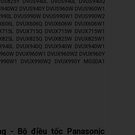
US825Y DVUS940L DVUS940L DVUS940Q
S940W2 DVUS940Y DVUS960W DVUS960W1
S990L DVUS990W DVUS990W1 DVUS990W2
X606L DVUX606Q DVUX606W DVUX606W1
X715L DVUX715Q DVUX715W DVUX715W1
X825L DVUX825Q DVUX825W DVUX825W1
X940L DVUX940Q DVUX940W DVUX940W1
X960W DVUX960W1 DVUX960W2 DVUX960Y
X990W1 DVUX990W2 DVUX990Y MGSDA1
g - Bộ điều tốc Panasonic