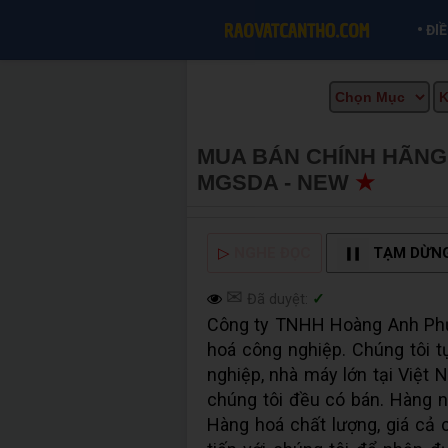
•
ĐI
MUA BÁN CHÍNH HÃNG 
MGSDA - NEW
★
MUA B
▷
NGHE ĐỌC
TẠM DỪN
✉
Đã duyệt:
✓
Công ty TNHH Hoàng Anh Phư
hoá công nghiệp. Chúng tôi t
nghiệp, nhà máy lớn tại Việ
chúng tôi đều có bán. Hàng n
Hàng hoá chất lượng, giá cả c