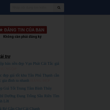
★
ĐĂNG TIN CỦA BẠN
Không cần phải đăng ký
ài trợ
ộp bán nền đẹp Vạn Phát Cái Tắc giá
HỦ NGỘP
c đẹp giá tốt khu Tân Phú Thạnh cần
c gia đình ra nhanh
HÀNG ĐẸP
p Giá Tốt Trung Tâm Bình Thủy
hĩ Dưỡng Đang Trồng Sầu Riên Tìm
h Lời
á Rẻ Gần Chợ Cái Chanh