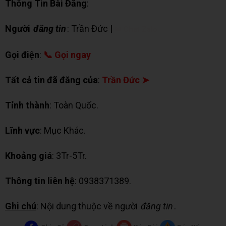
Thông Tin Bài Đăng
:
Người
đăng tin
: Trần Đức |
✉ Chat Zalo
Gọi điện
:
📞 Gọi ngay
Tất cả tin đã đăng của
:
Trần Đức ➤
Tỉnh thành
: Toàn Quốc.
Lĩnh vực
: Mục Khác.
Khoảng giá
: 3Tr-5Tr.
Thông tin liên hệ
: 0938371389.
Ghi chú
: Nội dung thuộc về người
đăng tin
.