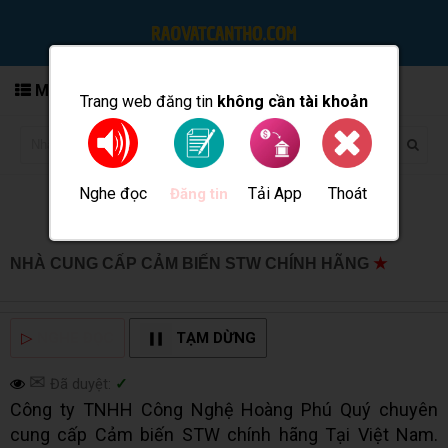
MENU
Trang web đăng tin
không cần tài khoản
Nghe đọc
Tải App
Thoát
Đăng tin
NHÀ CUNG CẤP CẢM BIẾN STW CHÍNH HÃNG
★
MUA
BÁN TẠI CẦN THƠ INFO
▷
NGHE ĐỌC
TẠM DỪNG
✉
Đã duyệt:
✓
Công ty TNHH Công Nghệ Hoàng Phú Quý chuyên
cung cấp Cảm biến STW chính hãng Tại Việt Nam.