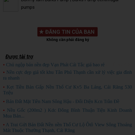
pumps
★
ĐĂNG TIN CỦA BẠN
Không cần phải đăng ký
Được tài trợ
•
Chủ ngộp bán nền đẹp Vạn Phát Cái Tắc giá bao rẻ
CHỦ NGỘP
•
Nền cực đẹp giá tốt khu Tân Phú Thạnh cần xử lý việc gia đình
ra nhanh
HÀNG ĐẸP
•
Kẹt Tiền Bán Gấp Nền Thổ Cư Kv5 Ba Láng, Cái Răng 530
Triệu
•
Bán Đất Mặt Tiền Nam Sông Hậu - Đối Diện Kcn Trần Đề
•
Nền Gốc (200m2 ) Kdc Đông Bình Thuận Tiện Kinh Doanh
Mua Bán...
•
A Trai Gửi Bán Đất Nền nền Thổ Cư Lộ Ôtô View Sông Thoáng
Mát Thuộc Thường Thạnh, Cái Răng