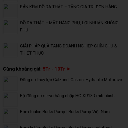
BÁN KÈM ĐỒ DA THẬT – TĂNG GIÁ TRỊ ĐƠN HÀNG
ĐỒ DA THẬT – MẶT HÀNG PHỤ, LỢI NHUẬN KHÔNG
PHỤ
GIẢI PHÁP QUÀ TẶNG DOANH NGHIỆP CHỈN CHU &
THIẾT THỰC
Cùng khoảng giá:
5Tr - 10Tr ➤
Động cơ thủy lực Calzoni | Calzoni Hydraulic Motorsvc
Bộ động cơ servo hàng nhập HG-KR13D mitsubishi
Bơm tuabin Burks Pump | Burks Pump Việt Nam
Bơm ly tâm Burks Pump | Burks Pump centrifugal