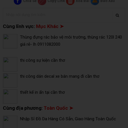
Chia Sẻ
Copy Link
Xóa Bài
Báo Xấu
Cùng lĩnh vực:
Mục Khác ➤
Thùng đựng rác bảo vệ môi trường, thùng rác 120l 240
giá rẻ- lh 0911082000
thi công sự kiện cần thơ
thi công dán decal xe bán mang đi cần thơ
thiết kế in ấn tại cần thơ
Cùng địa phương:
Toàn Quốc ➤
Nhập Sỉ Đồ Da Hàng Có Sẵn, Giao Hàng Toàn Quốc