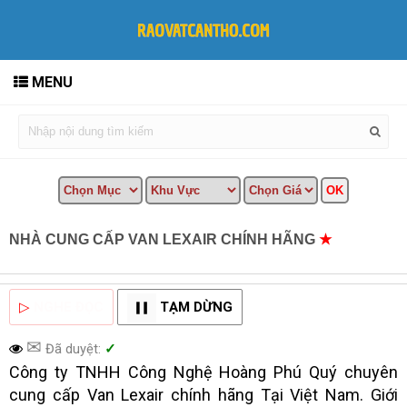
MENU
NHÀ CUNG CẤP VAN LEXAIR CHÍNH HÃNG
★
MUA
BÁN TẠI CẦN THƠ INFO
▷
NGHE ĐỌC
TẠM DỪNG
✉
Đã duyệt:
✓
Công ty TNHH Công Nghệ Hoàng Phú Quý chuyên
cung cấp Van Lexair chính hãng Tại Việt Nam. Giới