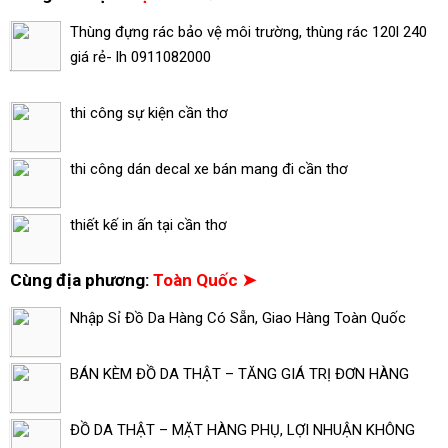
Thùng đựng rác bảo vệ môi trường, thùng rác 120l 240
giá rẻ- lh 0911082000
thi công sự kiện cần thơ
thi công dán decal xe bán mang đi cần thơ
thiết kế in ấn tại cần thơ
Cùng địa phương:
Toàn Quốc ➤
Nhập Sỉ Đồ Da Hàng Có Sẵn, Giao Hàng Toàn Quốc
BÁN KÈM ĐỒ DA THẬT – TĂNG GIÁ TRỊ ĐƠN HÀNG
ĐỒ DA THẬT – MẶT HÀNG PHỤ, LỢI NHUẬN KHÔNG