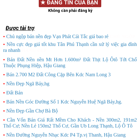
★
ĐĂNG TIN CỦA BẠN
Không cần phải đăng ký
Được tài trợ
•
Chủ ngộp bán nền đẹp Vạn Phát Cái Tắc giá bao rẻ
CHỦ NGỘP
•
Nền cực đẹp giá tốt khu Tân Phú Thạnh cần xử lý việc gia đình
ra nhanh
HÀNG ĐẸP
•
Bán Đất Nền nền Mt Hơn 1.600m² Đất Thịt Lộ Ôtô Tới Chổ
Thuộc Phụng Hiệp, Hậu Giang
•
Bán 2.700 M2 Đất Công Cặp Bên Kdc Nam Long 3
•
Nền Đẹp Ngã Bảy,hg
•
Đất Bán
•
Bán Nền Góc Đường Số 1 Kdc Nguyễn Huệ Ngã Bảy,hg.
•
Nền Đẹp Gần Chợ Bà Bộ
•
Cần Vốn Bán Giá Rất Mềm Cho Khách - Nền 300m2, 191m2
Thổ Cư; Nền Lẻ 150m2 Thổ Cư, Gần Ub Long Thạnh, Lộ Ô Tô
•
Nền Đường Nguyễn Nhạc Kdc P4 Tp.vị Thanh, Hậu Giang