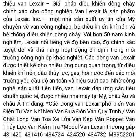
thiệu van Lexair – Giải pháp điều khiển dòng chảy
chính xác cho công nghiệp Van Lexair là sản phẩm
của Lexair, Inc. – một nhà sản xuất uy tín của Mỹ
chuyên về van công nghiệp, bộ điều khiển khí nén và
hệ thống điều khiển dòng chảy. Với hơn 50 năm kinh
nghiệm, Lexair nổi tiếng về độ bền cao, độ chính xác
tuyệt đối và khả năng hoạt động ổn định trong môi
trường công nghiệp khắc nghiệt. Các dòng van Lexair
được thiết kế cho nhiều ứng dụng quan trọng, từ điều
khiển khí nén, dầu thủy lực, gas, hơi nước đến các môi
trường yêu cầu độ an toàn và hiệu suất cao. Nhờ công
nghệ sản xuất tiên tiến, van Lexair đáp ứng các tiêu
chuẩn quốc tế, được nhiều nhà máy tại Mỹ, châu Âu và
châu Á tin dùng. *Các Dòng van Lexair phổ biến Van
Điện Từ Van Khí Nén Van Đưa Đón Van Quy Trình / Van
Chất Lỏng Van Toa Xe Lửa Van Kẹp Văn Poppet Van
Thủy Lực Van Kiểm Tra *Model Van Lexair thường gặp
431420 431416 434724 424520 434732 M3952201