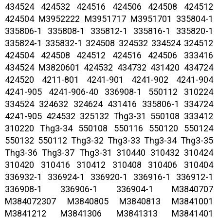
434524 424532 424516 424506 424508 424512
424504 M3952222 M3951717 M3951701 335804-1
335806-1 335808-1 335812-1 335816-1 335820-1
335824-1 335832-1 324508 324532 334524 324512
424504 424508 424512 424516 424506 333416
434524 M3820601 424532 434732 431420 434724
424520 4211-801 4241-901 4241-902 4241-904
4241-905 4241-906-40 336908-1 550112 310224
334524 324632 324624 431416 335806-1 334724
4241-905 424532 325132 Thg3-31 550108 333412
310220 Thg3-34 550108 550116 550120 550124
550132 550112 Thg3-32 Thg3-33 Thg3-34 Thg3-35
Thg3-36 Thg3-37 Thg3-31 310440 310432 310424
310420 310416 310412 310408 310406 310404
336932-1 336924-1 336920-1 336916-1 336912-1
336908-1 336906-1 336904-1 M3840707
M384072307 M3840805 M3840813 M3841001
M3841212 M3841306 M3841313 M3841401