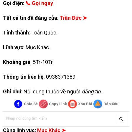
Gọi điện
:
📞 Gọi ngay
Tất cả tin đã đăng của
:
Trần Đức ➤
Tỉnh thành
: Toàn Quốc.
Lĩnh vực
: Mục Khác.
Khoảng giá
: 5Tr-10Tr.
Thông tin liên hệ
: 0938371389.
Ghi chú
: Nội dung thuộc về người
đăng tin
.
Chia Sẻ
Copy Link
Xóa Bài
Báo Xấu
Cùng lĩnh vực:
Mục Khác ➤