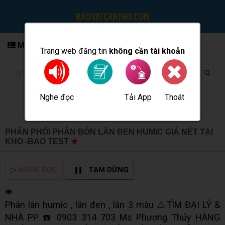
MENU
Trang web đăng tin
không cần tài khoản
Nghe đọc
Tải App
Thoát
Đăng tin
PHÂN PHỐI PHÂN BÓN LÂN ĐEN HUMIC GIÁ NÉT TẠI
KHO -BAO TEST
★
MUA BÁN TẠI CẦN THƠ INFO
▷
NGHE ĐỌC
TẠM DỪNG
Phân lân humic , lân đen , lân 3 màu ⚠️TÌM ĐẠI LÝ &
NHÀ PP ☎️ 0903 314 703 Ms Phương Thủy HÀNG