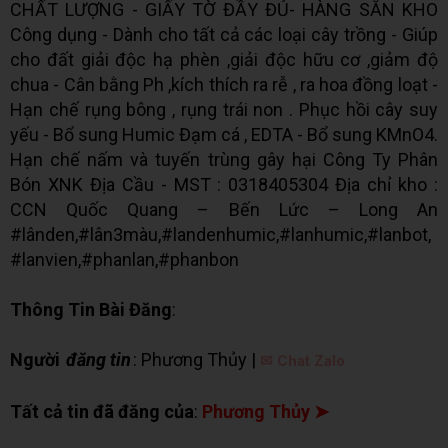
CHẤT LƯỢNG - GIẤY TỜ ĐẦY ĐỦ- HÀNG SẴN KHO
Công dụng - Dành cho tất cả các loại cây trồng - Giúp
cho đất giải độc hạ phèn ,giải độc hữu cơ ,giảm độ
chua - Cân bằng Ph ,kích thích ra rễ , ra hoa đồng loạt -
Hạn chế rụng bông , rụng trái non . Phục hồi cây suy
yếu - Bổ sung Humic Đạm cá , EDTA - Bổ sung KMnO4.
Hạn chế nấm và tuyến trùng gây hại Công Ty Phân
Bón XNK Địa Cầu - MST : 0318405304 Địa chỉ kho :
CCN Quốc Quang – Bến Lức – Long An
#lânden,#lân3màu,#landenhumic,#lanhumic,#lanbot,
#lanvien,#phanlan,#phanbon
Thông Tin Bài Đăng
:
Người
đăng tin
: Phương Thủy |
✉ Chat Zalo
Tất cả tin đã đăng của
:
Phương Thủy ➤