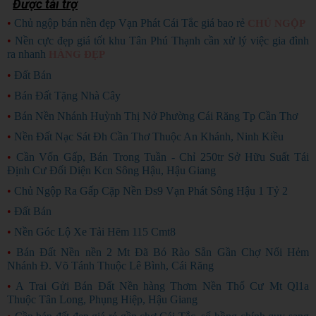
Được tài trợ
•
Chủ ngộp bán nền đẹp Vạn Phát Cái Tắc giá bao rẻ
CHỦ NGỘP
•
Nền cực đẹp giá tốt khu Tân Phú Thạnh cần xử lý việc gia đình
ra nhanh
HÀNG ĐẸP
•
Đất Bán
•
Bán Đất Tặng Nhà Cây
•
Bán Nền Nhánh Huỳnh Thị Nở Phường Cái Răng Tp Cần Thơ
•
Nền Đất Nạc Sát Đh Cần Thơ Thuộc An Khánh, Ninh Kiều
•
Cần Vốn Gấp, Bán Trong Tuần - Chỉ 250tr Sở Hữu Suất Tái
Định Cư Đối Diện Kcn Sông Hậu, Hậu Giang
•
Chủ Ngộp Ra Gấp Cặp Nền Đs9 Vạn Phát Sông Hậu 1 Tỷ 2
•
Đất Bán
•
Nền Góc Lộ Xe Tải Hẽm 115 Cmt8
•
Bán Đất Nền nền 2 Mt Đã Bó Rào Sẵn Gần Chợ Nổi Hẻm
Nhánh Đ. Võ Tánh Thuộc Lê Bình, Cái Răng
•
A Trai Gửi Bán Đất Nền hàng Thơm Nền Thổ Cư Mt Ql1a
Thuộc Tân Long, Phụng Hiệp, Hậu Giang