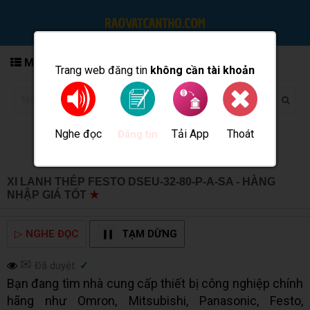
MENU
Trang web đăng tin
không cần tài khoản
Nghe đọc
Tải App
Thoát
Đăng tin
XI LANH THÉP FESTO DSEU-32-80-P-A-SA - HÀNG
NHẬP GIÁ TỐT
★
MUA BÁN TẠI CẦN THƠ INFO
▷
NGHE ĐỌC
TẠM DỪNG
✉
Đã duyệt:
✓
Bạn đang tìm nhà cung cấp thiết bị công nghiệp chính
hãng như Omron, Mitsubishi, Panasonic, Festo,