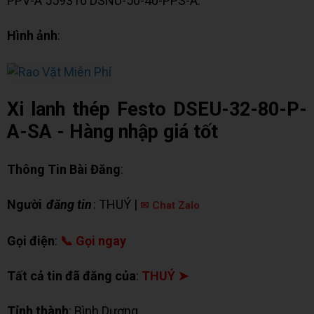
PPV-A 559316 DSNU-50-40-PPS-A.
Hình ảnh
:
Xi lanh thép Festo DSEU-32-80-P-
A-SA - Hàng nhập giá tốt
Thông Tin Bài Đăng
:
Người
đăng tin
: THUÝ |
✉ Chat Zalo
Gọi điện
:
📞 Gọi ngay
Tất cả tin đã đăng của
:
THUÝ ➤
Tỉnh thành
: Bình Dương.