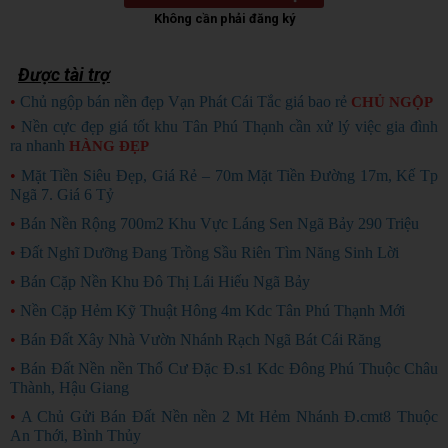
Không cần phải đăng ký
Được tài trợ
•
Chủ ngộp bán nền đẹp Vạn Phát Cái Tắc giá bao rẻ
CHỦ NGỘP
•
Nền cực đẹp giá tốt khu Tân Phú Thạnh cần xử lý việc gia đình
ra nhanh
HÀNG ĐẸP
•
Mặt Tiền Siêu Đẹp, Giá Rẻ – 70m Mặt Tiền Đường 17m, Kế Tp
Ngã 7. Giá 6 Tỷ
•
Bán Nền Rộng 700m2 Khu Vực Láng Sen Ngã Bảy 290 Triệu
•
Đất Nghĩ Dưỡng Đang Trồng Sầu Riên Tìm Năng Sinh Lời
•
Bán Cặp Nền Khu Đô Thị Lái Hiếu Ngã Bảy
•
Nền Cặp Hẻm Kỹ Thuật Hông 4m Kdc Tân Phú Thạnh Mới
•
Bán Đất Xây Nhà Vườn Nhánh Rạch Ngã Bát Cái Răng
•
Bán Đất Nền nền Thổ Cư Đặc Đ.s1 Kdc Đông Phú Thuộc Châu
Thành, Hậu Giang
•
A Chủ Gửi Bán Đất Nền nền 2 Mt Hẻm Nhánh Đ.cmt8 Thuộc
An Thới, Bình Thủy