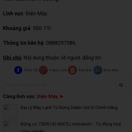
Lĩnh vực
: Điện Máy.
Khoảng giá
: 500-1Tr.
Thông tin liên hệ
: 0888297586.
Ghi chú
: Nội dung thuộc về người
đăng tin
.
Chia Sẻ
Copy Link
Xóa Bài
Báo Xấu
Cùng lĩnh vực:
Điện Máy ➤
Đại Lý Máy Lạnh Tủ Đứng Daikin Giá Sỉ Chính Hãng
Động cơ 750W HG-KN73J mitsubishi - Tự động hóa
công nghiệp