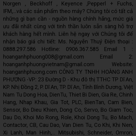
Norgen , Beckhoff , Keyence ,Pepperl + Fuchs,
IFM,...và các sản phẩm theo máy? Chúng tôi có tất cả
những gì bạn cần - nguồn hàng chính hãng, mức giá
ưu đãi nhất cùng với tinh thần luôn sẵn sàng hỗ trợ
khách hàng hết mình. Liên hệ ngay với Chúng tôi để
nhận báo giá chi tiết: Ms. Nguyễn Thuý Điện thoại :
0888.297.586 Hotline: 0906.367.585 Email 1 :
hoanganhphuong008@gmail.com Email 2:
hoanganhphuongvietnam@gmail.com Website:
hoanganhphuong.com CÔNG TY TNHH HOÀNG ANH
PHƯƠNG -VP: 23 Đường D - Khu đô thị TTHC TP Dĩ An,
KP. Nhị Đồng 2, P. Dĩ An, TP. Dĩ An, Tỉnh Bình Dương, Việt
Nam Tu Dong Hoa, DienTu, Thiet Bi Dien, Gia Re, Chinh
Hang, Nhap Khau, Gia Tot, PLC, BienTan, Cam Bien,
Sensor, Bo Dieu Khien, Dong Co, Servo, Bo Giam Toc,
Dau Do, Khoi Mo Rong, Role, Khoi Dong Tu, Bo Mach,
Contactor, CB, Cau Dao, Van Dien Tu, Co Khi, Khi Nen,
Xi Lanh, Man Hinh,... Mitsubishi, Schneider, Omron,