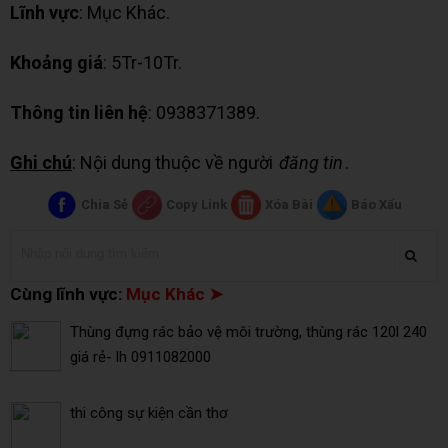
Lĩnh vực
: Mục Khác.
Khoảng giá
: 5Tr-10Tr.
Thông tin liên hệ
: 0938371389.
Ghi chú
: Nội dung thuộc về người
đăng tin
.
Chia Sẻ
Copy Link
Xóa Bài
Báo Xấu
Cùng lĩnh vực:
Mục Khác ➤
Thùng đựng rác bảo vệ môi trường, thùng rác 120l 240
giá rẻ- lh 0911082000
thi công sự kiện cần thơ