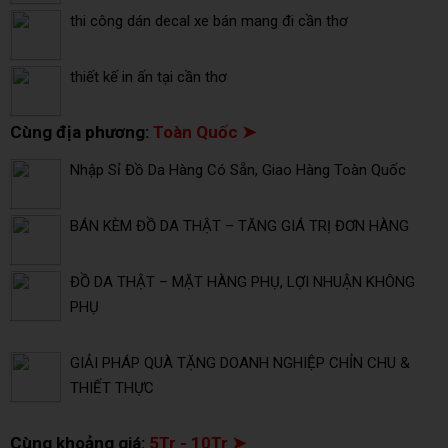
thi công dán decal xe bán mang đi cần thơ
thiết kế in ấn tại cần thơ
Cùng địa phương:
Toàn Quốc ➤
Nhập Sỉ Đồ Da Hàng Có Sẵn, Giao Hàng Toàn Quốc
BÁN KÈM ĐỒ DA THẬT – TĂNG GIÁ TRỊ ĐƠN HÀNG
ĐỒ DA THẬT – MẶT HÀNG PHỤ, LỢI NHUẬN KHÔNG
PHỤ
GIẢI PHÁP QUÀ TẶNG DOANH NGHIỆP CHỈN CHU &
THIẾT THỰC
Cùng khoảng giá:
5Tr - 10Tr ➤