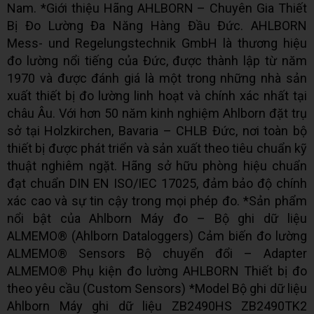
Nam. *Giới thiệu Hãng AHLBORN – Chuyên Gia Thiết
Bị Đo Lường Đa Năng Hàng Đầu Đức. AHLBORN
Mess- und Regelungstechnik GmbH là thương hiệu
đo lường nổi tiếng của Đức, được thành lập từ năm
1970 và được đánh giá là một trong những nhà sản
xuất thiết bị đo lường linh hoạt và chính xác nhất tại
châu Âu. Với hơn 50 năm kinh nghiệm Ahlborn đặt trụ
sở tại Holzkirchen, Bavaria – CHLB Đức, nơi toàn bộ
thiết bị được phát triển và sản xuất theo tiêu chuẩn kỹ
thuật nghiêm ngặt. Hãng sở hữu phòng hiệu chuẩn
đạt chuẩn DIN EN ISO/IEC 17025, đảm bảo độ chính
xác cao và sự tin cậy trong mọi phép đo. *Sản phẩm
nổi bật của Ahlborn Máy đo – Bộ ghi dữ liệu
ALMEMO® (Ahlborn Dataloggers) Cảm biến đo lường
ALMEMO® Sensors Bộ chuyển đổi – Adapter
ALMEMO® Phụ kiện đo lường AHLBORN Thiết bị đo
theo yêu cầu (Custom Sensors) *Model Bộ ghi dữ liệu
Ahlborn Máy ghi dữ liệu ZB2490HS ZB2490TK2