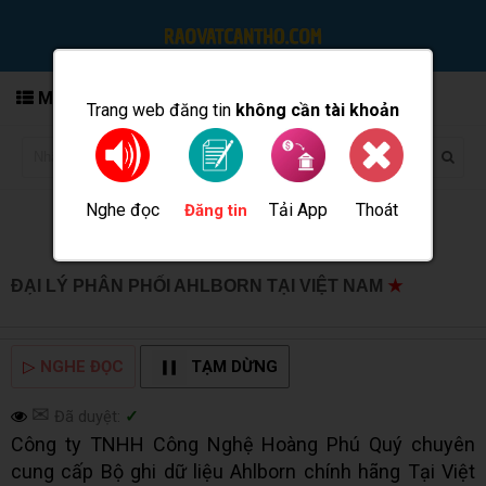
MENU
Trang web đăng tin
không cần tài khoản
Nghe đọc
Tải App
Thoát
Đăng tin
ĐẠI LÝ PHÂN PHỐI AHLBORN TẠI VIỆT NAM
★
MUA
BÁN TẠI CẦN THƠ INFO
▷
NGHE ĐỌC
TẠM DỪNG
✉
Đã duyệt:
✓
Công ty TNHH Công Nghệ Hoàng Phú Quý chuyên
cung cấp Bộ ghi dữ liệu Ahlborn chính hãng Tại Việt