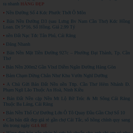
ra nhanh
HÀNG ĐẸP
•
Nền Đường Số 4 Kdc Phước Thới Ô Môn
•
Bán Nền Đường D3 (sau Lưng Bv Nam Cần Thơ) Kdc Hồng
Loan. Dt 5*16, Sổ Hồng. Giá 2.99 Tỷ
•
nền Đất Nạc Tđc Tân Phú, Cái Răng
•
Đăng Nhanh
•
Bán Nền Mặt Tiền Đường 927c – Phường Đại Thành, Tp. Cần
Thơ
•
Bán Nền 200m2 Gần Vlxd Diễm Ngân Đường Hàng Gòn
•
Bám Chạm Dừng Chân Như Khu Vườn Nghĩ Dưỡng
•
A Chủ Gửi Bán Đất Nền nền Tttp. Cần Thơ Hẻm Nhánh Đ.
Phạm Ngũ Lão Thuộc An Hoà, Ninh Kiều
•
Bán Đất Nền cặp Nền Mt Lộ Bờ Trúc & Mt Sông Cái Răng
Thuộc Ba Láng, Cái Răng
•
Bán Nền Thổ Cư Đướng Lớn Ô Tô Quay Đầu Gần Chợ Số 10
•
Cần bán đất đẹp giá rẻ gần chợ Cái Tắc, sổ hồng chính quy sang
tên trong ngày
GIÁ RẺ
•
Hàng đẹp bán gấp pháp lý cực kỳ chuẩn cho anh chị em có nhu