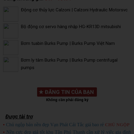
Động cơ thủy lực Calzoni | Calzoni Hydraulic Motorsvc
Bộ động cơ servo hàng nhập HG-KR13D mitsubishi
Bơm tuabin Burks Pump | Burks Pump Việt Nam
Bơm ly tâm Burks Pump | Burks Pump centrifugal
pumps
★
ĐĂNG TIN CỦA BẠN
Không cần phải đăng ký
Được tài trợ
•
Chủ ngộp bán nền đẹp Vạn Phát Cái Tắc giá bao rẻ
CHỦ NGỘP
•
Nền cực đẹp giá tốt khu Tân Phú Thạnh cần xử lý việc gia đình