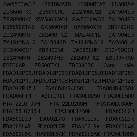
SW5600WC2 ES510MA10 ES500RTA6 ES500AP
ZB5600TK3 ZB5090RC ZB2490GS2 ZA1904SD
ZB3090UK2 SW5600WC1 SW5600WC2 ZA1904SD
ES5690RTA5 OA5690XU OA5690XM ZB2490HS
ZB2490MH ZB2490TK2 MA24501L ZA1904SD
ZA1312NA12 ZA1904SD ZA1312NA12 ZA2690UK
ZB2490GS1 ZB2490MH ZA2690UK ZB2490GS1
ZB2490MH ZB2490HS ZB2490TK2 ES500RTA6
ES500AP ZB500TK1 ZB5090RC Cảm biến
FDAD12P03U FDAD12P03B FDAD12P05U FDAD12P05B
FDAD12P10U FDAD12P10B FDAD12P12U FDAD12P12B
FDAD12P15U FSA084VR40S01 FSA084D40S01
FQA006HF1 FTA30L0100 FTA30L0250 FTA30L0500
FTA122L0100H FTA122L0200H FTA150L0350H
FTA150L0700H FTA150L1250H FDA602L2U
FDA602L3U FDA602L4U FDA602L6U FDA602L3R
FDA602L4R FDA602L5R FDA602L3A FDA602L4A
FDA602L5A FDA602L5AK FDA602L6AK FTA30L1000