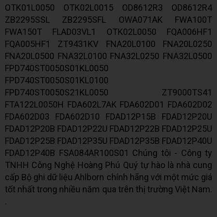
OTK01L0050 OTK02L0015 OD8612R3 OD8612R4
ZB2295SSL ZB2295SFL OWA071AK FWA100T
FWA150T FLAD03VL1 OTK02L0050 FQA006HF1
FQA005HF1 ZT9431KV FNA20L0100 FNA20L0250
FNA20L0500 FNA32L0100 FNA32L0250 FNA32L0500
FPD740ST0050S01KL0050
FPD740ST0050S01KL0100
FPD740ST0050S21KL0050 ZT9000TS41
FTA122L0050H FDA602L7AK FDA602D01 FDA602D02
FDA602D03 FDA602D10 FDAD12P15B FDAD12P20U
FDAD12P20B FDAD12P22U FDAD12P22B FDAD12P25U
FDAD12P25B FDAD12P35U FDAD12P35B FDAD12P40U
FDAD12P40B FSA084AR100S01 Chúng tôi - Công ty
TNHH Công Nghệ Hoàng Phú Quý tự hào là nhà cung
cấp Bộ ghi dữ liệu Ahlborn chính hãng với một mức giá
tốt nhất trong nhiều năm qua trên thị trường Việt Nam.
.