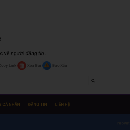
3.
uộc về người
đăng tin
.
Copy Link
Xóa Bài
Báo Xấu
G CÁ NHÂN
ĐĂNG TIN
LIÊN HỆ
raova