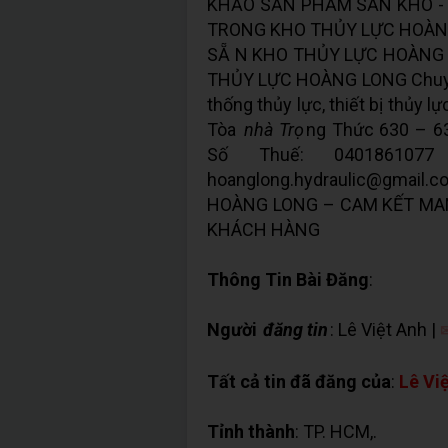
KHẢO SẨN PHẨM SẴN KHO - 
TRONG KHO THỦY LỰC HOÀNG
SẴ N KHO THỦY LỰC HOÀNG 
THỦY LỰC HOÀNG LONG Chuyên p
thống thủy lực, thiết bị thủy l
Tòa
nhà Trọ
ng Thức 630 – 6
Số Thuế: 0401861077 
hoanglong.hydraulic@gmail
HOÀNG LONG – CAM KẾT MAN
KHÁCH HÀNG
Thông Tin Bài Đăng
:
Người
đăng tin
: Lê Việt Anh |
✉
Tất cả tin đã đăng của
:
Lê Vi
Tỉnh thành
: TP. HCM,.