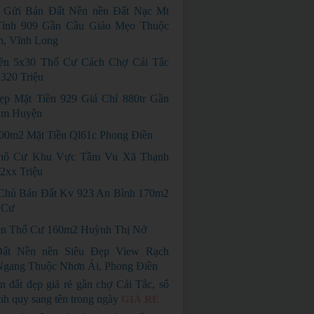
 Gửi Bán Đất Nền nền Đất Nạc Mt
ỉnh 909 Gần Cầu Giáo Mẹo Thuộc
h, Vĩnh Long
ền 5x30 Thổ Cư Cách Chợ Cái Tắc
320 Triệu
p Mặt Tiền 929 Giá Chỉ 880tr Gần
âm Huyện
00m2 Mặt Tiền Ql61c Phong Điền
hổ Cư Khu Vực Tầm Vu Xã Thạnh
2xx Triệu
Chủ Bán Đất Kv 923 An Bình 170m2
 Cư
n Thổ Cư 160m2 Huỳnh Thị Nở
ất Nền nền Siêu Đẹp View Rạch
gang Thuộc Nhơn Ái, Phong Điền
n đất đẹp giá rẻ gần chợ Cái Tắc, sổ
nh quy sang tên trong ngày
GIÁ RẺ