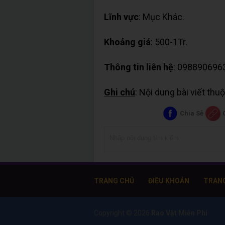
Lĩnh vực
: Mục Khác.
Khoảng giá
: 500-1Tr.
Thông tin liên hệ
: 098890696
Ghi chú
: Nội dung bài viết th
Chia Sẻ
TRANG CHỦ
ĐIỀU KHOẢN
TRAN
Copyright ©
2026
Rao Vặt Miễn Phí