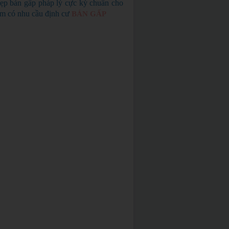
ẹp bán gấp pháp lý cực kỳ chuẩn cho
em có nhu cầu định cư
BÁN GẤP