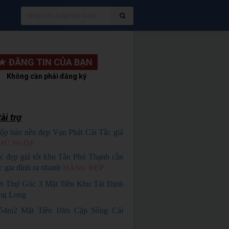
★
ĐĂNG TIN CỦA BẠN
Không cần phải đăng ký
ài trợ
ộp bán nền đẹp Vạn Phát Cái Tắc giá
HỦ NGỘP
c đẹp giá tốt khu Tân Phú Thạnh cần
c gia đình ra nhanh
HÀNG ĐẸP
ệt Thự Góc 3 Mặt Tiền Khu Tái Định
ng Long
54m2 Mặt Tiền 10m Cặp Sông Cái