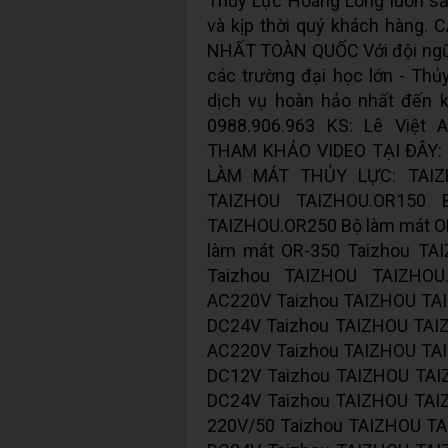
Thủy Lực Hoàng Long luôn sẵ
và kịp thời quý khách hàng
NHẤT TOÀN QUỐC Với đội ngữ 
các trường đại học lớn - Th
dịch vụ hoàn hảo nhất đến k
0988.906.963 KS: Lê Việt A
THAM KHẢO VIDEO TẠI ĐÂY:
LÀM MÁT THỦY LỰC: TAIZH
TAIZHOU TAIZHOU.OR150 
TAIZHOU.OR250 Bộ làm mát O
làm mát OR-350 Taizhou TA
Taizhou TAIZHOU TAIZHO
AC220V Taizhou TAIZHOU TA
DC24V Taizhou TAIZHOU TA
AC220V Taizhou TAIZHOU TA
DC12V Taizhou TAIZHOU TA
DC24V Taizhou TAIZHOU TAI
220V/50 Taizhou TAIZHOU T