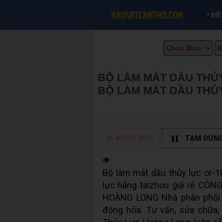
•
ĐI
BỘ LÀM MÁT DẦU THỦY L
BỘ LÀM MÁT DẦU THỦ
MUA BÁN TẠI CẦN THƠ
▷
NGHE ĐỌC
TẠM DỪN
Bộ làm mát dầu thủy lực or-10
lực hãng taizhou
giá rẻ
CÔNG 
HOÀNG LONG Nhà phân phối t
động hóa. Tư vấn, sửa chữa, 