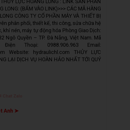
THỦY LỰC HOÀNG LONG : LINK SẢN PHẨN
 LONG: (BẤM VÀO LINK)>>> CÁC MÃ HÀNG
LONG CÔNG TY CỔ PHẦN MÁY VÀ THIẾT BỊ
hân phối, thiết kế, thi công, sửa chữa hệ
ực, khí nén, máy tự động hóa Phòng Giao Dịch:
32 Ngô Quyền – TP. Ðà Nẵng, Việt Nam. Mã
Điện Thoại: 0988.906.963 Email:
.com Website: hydraulichl.com THỦY LỰC
G LẠI DỊCH VỤ HOÀN HẢO NHẤT TỚI QUÝ
 Chat Zalo
ệt Anh ➤