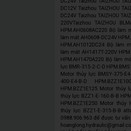
DC24V Taizhou TAIZHOU TA
DC12V Taizhou TAIZHOU TA
DC24V Taizhou TAIZHOU TAI
220VTaizhou TAIZHOU BL
HPM.AH0608AC220 Bộ làm 
làm mát AH0608-DC24V HPM
HPM.AH1012DC24 Bộ làm m
làm mát AH1417T-220V HPM
HPM.AH1470A220 Bộ làm má
lực BMR-315-2-C-D HPM.BMS
Motor thủy lực BMSY-375-E
400-E4-B-D HPM.BZZ1E1
HPM.BZZ1E125 Motor thủy l
thủy lực BZZ1-E-160-B-B HP
HPM.BZZ1E250 Motor thủy 
thủy lực BZZ1-E-315-B-B att
0988.906.963 để được tư vấn 
hoanglong.hydraulic@gma