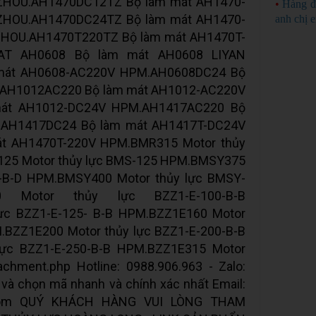
IZHOU.AH1470DC12TZ Bộ làm mát AH1470-
•
Hàng đ
IZHOU.AH1470DC24TZ Bộ làm mát AH1470-
anh chị 
ZHOU.AH1470T220TZ Bộ làm mát AH1470T-
MAT AH0608 Bộ làm mát AH0608 LIYAN
mát AH0608-AC220V HPM.AH0608DC24 Bộ
.AH1012AC220 Bộ làm mát AH1012-AC220V
át AH1012-DC24V HPM.AH1417AC220 Bộ
.AH1417DC24 Bộ làm mát AH1417T-DC24V
t AH1470T-220V HPM.BMR315 Motor thủy
125 Motor thủy lực BMS-125 HPM.BMSY375
4-B-D HPM.BMSY400 Motor thủy lực BMSY-
00 Motor thủy lực BZZ1-E-100-B-B
ực BZZ1-E-125- B-B HPM.BZZ1E160 Motor
M.BZZ1E200 Motor thủy lực BZZ1-E-200-B-B
lực BZZ1-E-250-B-B HPM.BZZ1E315 Motor
achment.php Hotline: 0988.906.963 - Zalo:
và chọn mã nhanh và chính xác nhất Email:
il.com QUÝ KHÁCH HÀNG VUI LÒNG THAM