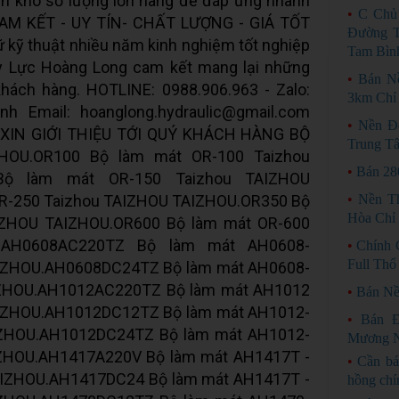
n kho số lượng lớn hàng để đáp ứng nhanh
•
C Chủ
. CAM KẾT - UY TÍN- CHẤT LƯỢNG - GIÁ TỐT
Đường T
kỹ thuật nhiều năm kinh nghiệm tốt nghiệp
Tam Bìn
ủy Lực Hoàng Long cam kết mang lại những
•
Bán N
hách hàng. HOTLINE: 0988.906.963 - Zalo:
3km Chỉ 
nh Email: hoanglong.hydraulic@gmail.com
•
Nền Đẹ
 XIN GIỚI THIỆU TỚI QUÝ KHÁCH HÀNG BỘ
Trung T
OU.OR100 Bộ làm mát OR-100 Taizhou
•
Bán 28
Bộ làm mát OR-150 Taizhou TAIZHOU
R-250 Taizhou TAIZHOU TAIZHOU.OR350 Bộ
•
Nền T
Hòa Chỉ 
IZHOU TAIZHOU.OR600 Bộ làm mát OR-600
U.AH0608AC220TZ Bộ làm mát AH0608-
•
Chính 
Full Thổ
IZHOU.AH0608DC24TZ Bộ làm mát AH0608-
IZHOU.AH1012AC220TZ Bộ làm mát AH1012
•
Bán Nề
IZHOU.AH1012DC12TZ Bộ làm mát AH1012-
•
Bán Đ
IZHOU.AH1012DC24TZ Bộ làm mát AH1012-
Mương N
ZHOU.AH1417A220V Bộ làm mát AH1417T -
•
Cần bá
AIZHOU.AH1417DC24 Bộ làm mát AH1417T -
hồng chí