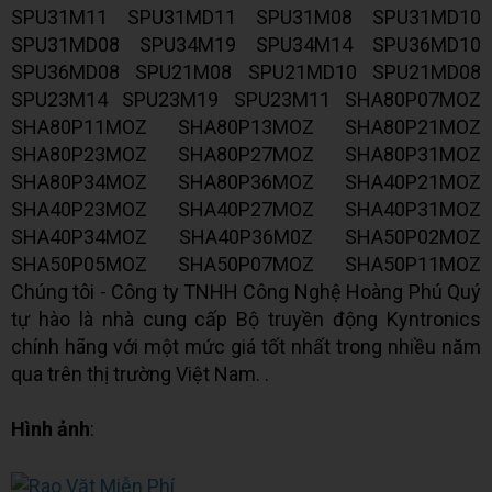
SPU31M11 SPU31MD11 SPU31M08 SPU31MD10
SPU31MD08 SPU34M19 SPU34M14 SPU36MD10
SPU36MD08 SPU21M08 SPU21MD10 SPU21MD08
SPU23M14 SPU23M19 SPU23M11 SHA80P07MOZ
SHA80P11MOZ SHA80P13MOZ SHA80P21MOZ
SHA80P23MOZ SHA80P27MOZ SHA80P31MOZ
SHA80P34MOZ SHA80P36MOZ SHA40P21MOZ
SHA40P23MOZ SHA40P27MOZ SHA40P31MOZ
SHA40P34MOZ SHA40P36M0Z SHA50P02MOZ
SHA50P05MOZ SHA50P07MOZ SHA50P11MOZ
Chúng tôi - Công ty TNHH Công Nghệ Hoàng Phú Quý
tự hào là nhà cung cấp Bộ truyền động Kyntronics
chính hãng với một mức giá tốt nhất trong nhiều năm
qua trên thị trường Việt Nam. .
Hình ảnh
: