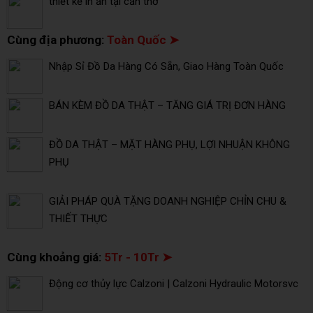
thiết kế in ấn tại cần thơ
Cùng địa phương:
Toàn Quốc ➤
Nhập Sỉ Đồ Da Hàng Có Sẵn, Giao Hàng Toàn Quốc
BÁN KÈM ĐỒ DA THẬT – TĂNG GIÁ TRỊ ĐƠN HÀNG
ĐỒ DA THẬT – MẶT HÀNG PHỤ, LỢI NHUẬN KHÔNG
PHỤ
GIẢI PHÁP QUÀ TẶNG DOANH NGHIỆP CHỈN CHU &
THIẾT THỰC
Cùng khoảng giá:
5Tr - 10Tr ➤
Động cơ thủy lực Calzoni | Calzoni Hydraulic Motorsvc