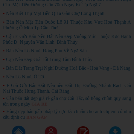
Chí. Mặt Tiền Đường Gần 70m Ngay Kế Tp Ngã 7
•
Nền Biệt Thự Mặt Tiền Ql1a Gần Chợ Long Thạnh
•
Bán Nền Mặt Tiền Quốc Lộ 91 Thuộc Khu Vực Hoà Thạnh A
Phường Ô Môn Tp Cần Thơ
•
Cậu E Gửi Bán Nền Đất Nền Đẹp Vuông Vức Thuộc Kdc Hạnh
Phúc Đ. Nguyễn Văn Linh, Bình Thủy
•
Bán Nền Lộ Nhựa Đông Phú Về Ngã Sáu
•
Cặp Nền Đẹp Giá Tốt Trung Tâm Bình Thủy
•
Bán Đất Trang Trại Nghỉ Dưỡng Hoà Bắc - Hoà Vang - Đà Nẵng
•
Nền Lộ Nhựa Ô Tô
•
E Gái Gửi Bán Đất Nền nền Đất Thịt Đường Nhánh Rạch Cái
Nai Thuộc Hưng Thạnh, Cái Răng
•
Cần bán đất đẹp giá rẻ gần chợ Cái Tắc, sổ hồng chính quy sang
tên trong ngày
GIÁ RẺ
•
Hàng đẹp bán gấp pháp lý cực kỳ chuẩn cho anh chị em có nhu
cầu định cư
BÁN GẤP
Copyright ©
2026
Rao Vặt Miễn Phí