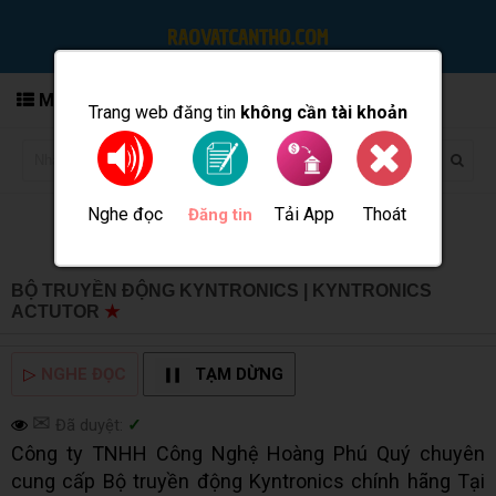
MENU
Trang web đăng tin
không cần tài khoản
Nghe đọc
Tải App
Thoát
Đăng tin
BỘ TRUYỀN ĐỘNG KYNTRONICS | KYNTRONICS
ACTUTOR
★
MUA BÁN TẠI CẦN THƠ INFO
▷
NGHE ĐỌC
TẠM DỪNG
✉
Đã duyệt:
✓
Công ty TNHH Công Nghệ Hoàng Phú Quý chuyên
cung cấp Bộ truyền động Kyntronics chính hãng Tại