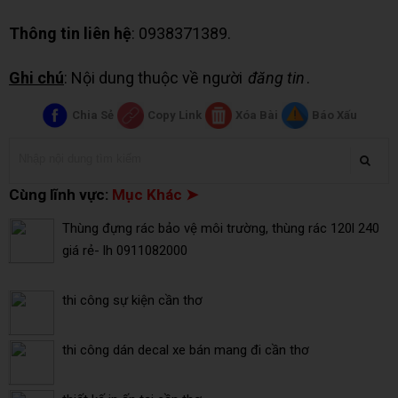
Thông tin liên hệ
: 0938371389.
Ghi chú
: Nội dung thuộc về người
đăng tin
.
Chia Sẻ
Copy Link
Xóa Bài
Báo Xấu
Cùng lĩnh vực:
Mục Khác ➤
Thùng đựng rác bảo vệ môi trường, thùng rác 120l 240
giá rẻ- lh 0911082000
thi công sự kiện cần thơ
thi công dán decal xe bán mang đi cần thơ