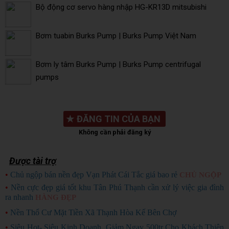
Bộ động cơ servo hàng nhập HG-KR13D mitsubishi
Bơm tuabin Burks Pump | Burks Pump Việt Nam
Bơm ly tâm Burks Pump | Burks Pump centrifugal
pumps
★
ĐĂNG TIN CỦA BẠN
Không cần phải đăng ký
Được tài trợ
•
Chủ ngộp bán nền đẹp Vạn Phát Cái Tắc giá bao rẻ
CHỦ NGỘP
•
Nền cực đẹp giá tốt khu Tân Phú Thạnh cần xử lý việc gia đình
ra nhanh
HÀNG ĐẸP
•
Nền Thổ Cư Mặt Tiền Xã Thạnh Hòa Kế Bên Chợ
•
Siêu Hot- Siêu Kinh Doanh. Giảm Ngay 500tr Cho Khách Thiện