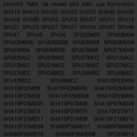
(retrofit) *Một vài model phổ biến của Kyntronics
SHA10 SHA15 SHA20 SHA25 SHA32 SHA40 SHA50
SHA60 SHA80 SPU02 SPU05 SPU07 SPU11 SPU13
SPU21 SPU23 SPU27 SPU31 SPU34 SPU51 SPU49
SPU47 SPU45 SPU36 SPU02M06 SPU02M08
SPU02MD06 SPU02MD08 SPU05M08 SPU05MD08
SPU05M06 SPU05MD06 SPU07M08 SPU07MD08
SPU02MOZ SPU05M0Z SPU07MOZ SPU11MOZ
SPU13M0Z SPU21MOZ SPU23M0Z SPU27MOZ
SPU31M0Z SPU34M0Z SPU36M0Z SPU45M0Z
SPU47MOZ SPU49MOZ SHA10P02M06
SHA10P02M08 SHA10P02MD06 SHA10P02MD08
SHA10P05M08 SHA10P05MD08 SHA10P05M06
SHA10P05MD06 SHA10P07M08 SHA10P07MD08
SHA10P21M14 SHA10P21M19 SHA10P21M11
SHA10P21MD11 SHA10P21M08 SHA10P21MD10
SHA10P21MD08 SHA80P36MD11 SHA80P36M08
SHA80P36MD10 SHA80P36MD08 SPU31M14