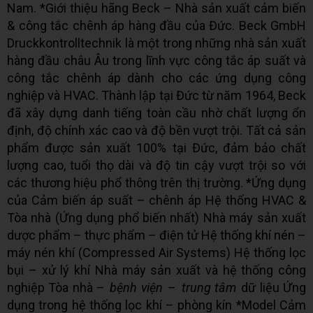
Nam. *Giới thiệu hãng Beck – Nhà sản xuất cảm biến
& công tắc chênh áp hàng đầu của Đức. Beck GmbH
Druckkontrolltechnik là một trong những nhà sản xuất
hàng đầu châu Âu trong lĩnh vực công tắc áp suất và
công tắc chênh áp dành cho các ứng dụng công
nghiệp và HVAC. Thành lập tại Đức từ năm 1964, Beck
đã xây dựng danh tiếng toàn cầu nhờ chất lượng ổn
định, độ chính xác cao và độ bền vượt trội. Tất cả sản
phẩm được sản xuất 100% tại Đức, đảm bảo chất
lượng cao, tuổi thọ dài và độ tin cậy vượt trội so với
các thương hiệu phổ thông trên thị trường. *Ứng dụng
của Cảm biến áp suất – chênh áp Hệ thống HVAC &
Tòa nhà (Ứng dụng phổ biến nhất) Nhà máy sản xuất
dược phẩm – thực phẩm – điện tử Hệ thống khí nén –
máy nén khí (Compressed Air Systems) Hệ thống lọc
bụi – xử lý khí Nhà máy sản xuất và hệ thống công
nghiệp Tòa nhà –
bệnh viện
–
trung tâm
dữ liệu Ứng
dụng trong hệ thống lọc khí – phòng kín *Model Cảm