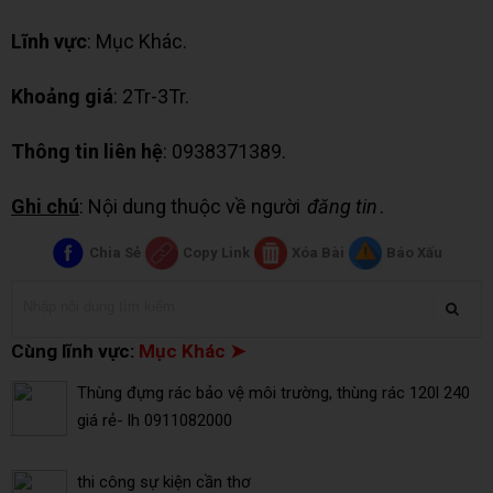
Lĩnh vực
: Mục Khác.
Khoảng giá
: 2Tr-3Tr.
Thông tin liên hệ
: 0938371389.
Ghi chú
: Nội dung thuộc về người
đăng tin
.
Chia Sẻ
Copy Link
Xóa Bài
Báo Xấu
Cùng lĩnh vực:
Mục Khác ➤
Thùng đựng rác bảo vệ môi trường, thùng rác 120l 240
giá rẻ- lh 0911082000
thi công sự kiện cần thơ