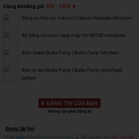
Cùng khoảng giá:
5Tr - 10Tr ➤
Động cơ thủy lực Calzoni | Calzoni Hydraulic Motorsvc
Bộ động cơ servo hàng nhập HG-KR13D mitsubishi
Bơm tuabin Burks Pump | Burks Pump Việt Nam
Bơm ly tâm Burks Pump | Burks Pump centrifugal
pumps
★
ĐĂNG TIN CỦA BẠN
Không cần phải đăng ký
Được tài trợ
•
Chủ ngộp bán nền đẹp Vạn Phát Cái Tắc giá bao rẻ
CHỦ NGỘP