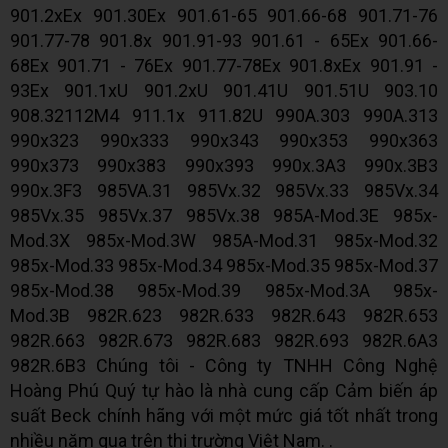
901.2xEx 901.30Ex 901.61-65 901.66-68 901.71-76
901.77-78 901.8x 901.91-93 901.61 - 65Ex 901.66-
68Ex 901.71 - 76Ex 901.77-78Ex 901.8xEx 901.91 -
93Ex 901.1xU 901.2xU 901.41U 901.51U 903.10
908.32112M4 911.1x 911.82U 990A.303 990A.313
990x323 990x333 990x343 990x353 990x363
990x373 990x383 990x393 990x.3A3 990x.3B3
990x.3F3 985VA.31 985Vx.32 985Vx.33 985Vx.34
985Vx.35 985Vx.37 985Vx.38 985A-Mod.3E 985x-
Mod.3X 985x-Mod.3W 985A-Mod.31 985x-Mod.32
985x-Mod.33 985x-Mod.34 985x-Mod.35 985x-Mod.37
985x-Mod.38 985x-Mod.39 985x-Mod.3A 985x-
Mod.3B 982R.623 982R.633 982R.643 982R.653
982R.663 982R.673 982R.683 982R.693 982R.6A3
982R.6B3 Chúng tôi - Công ty TNHH Công Nghệ
Hoàng Phú Quý tự hào là nhà cung cấp Cảm biến áp
suất Beck chính hãng với một mức giá tốt nhất trong
nhiều năm qua trên thị trường Việt Nam. .