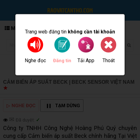
MENU
Trang web đăng tin
không cần tài khoản
Nghe đọc
Tải App
Thoát
Đăng tin
CẢM BIẾN ÁP SUẤT BECK | BECK SENSOR VIỆT NAM
★
MUA BÁN TẠI CẦN THƠ INFO
▷
NGHE ĐỌC
TẠM DỪNG
✉
Đã duyệt:
✓
Công ty TNHH Công Nghệ Hoàng Phú Quý chuyên
cung cấp Cảm biến áp suất Beck chính hãng Tại Việt