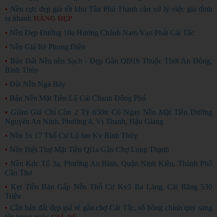
•
Nền cực đẹp giá tốt khu Tân Phú Thạnh cần xử lý việc gia đình
ra nhanh
HÀNG ĐẸP
•
Nền Đẹp Đường 10a Hướng Chánh Nam Vạn Phát Cái Tắc
•
Nền Giá Rẻ Phong Điền
•
Bán Đất Nền nền Sạch - Đẹp Gần Ql91b Thuộc Thới An Đông,
Bình Thủy
•
Đất Nền Ngã Bảy
•
Bán Nền Mặt Tiền Lộ Cái Chanh Đông Phú
•
Giảm Giá Chỉ Còn 2 Tỷ 650tr Có Ngay Nền Mặt Tiền Đường
Nguyển An Ninh, Phường 4, Vị Thanh, Hậu Giang
•
Nền 5x 17 Thổ Cư Lộ 6m Kv Bình Thủy
•
Nền Biệt Thự Mặt Tiền Ql1a Gần Chợ Long Thạnh
•
Nền Kdc Tổ 3a, Phường An Bình, Quận Ninh Kiều, Thành Phố
Cần Thơ
•
Kẹt Tiền Bán Gấp Nền Thổ Cư Kv5 Ba Láng, Cái Răng 530
Triệu
•
Cần bán đất đẹp giá rẻ gần chợ Cái Tắc, sổ hồng chính quy sang
tên trong ngày