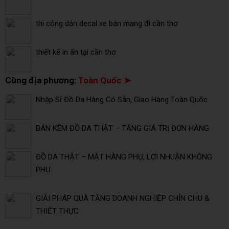
thi công dán decal xe bán mang đi cần thơ
thiết kế in ấn tại cần thơ
Cùng địa phương:
Toàn Quốc ➤
Nhập Sỉ Đồ Da Hàng Có Sẵn, Giao Hàng Toàn Quốc
BÁN KÈM ĐỒ DA THẬT – TĂNG GIÁ TRỊ ĐƠN HÀNG
ĐỒ DA THẬT – MẶT HÀNG PHỤ, LỢI NHUẬN KHÔNG
PHỤ
GIẢI PHÁP QUÀ TẶNG DOANH NGHIỆP CHỈN CHU &
THIẾT THỰC