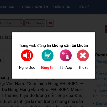
•
•
•
ỀU KHOẢN
TRANG CÁ NHÂN
ĐĂNG TIN
LIÊN HỆ
AHLBORN | AHLBORN SENSOR
★
 INFO
Trang web đăng tin
không cần tài khoản
Được t
G
•
Chủ ng
bao rẻ
C
Nghe đọc
Tải App
Thoát
Đăng tin
•
Nền cự
oàng Phú Quý chuyên cung cấp Cảm biến
xử lý việ
 Tại Việt Nam. *Giới thiệu Hãng AHLBORN –
•
A Chủ 
ng Đa Năng Hàng Đầu Đức. AHLBORN Mess-
Đ. Nguy
à thương hiệu đo lường nổi tiếng của Đức,
Cái Răn
à được đánh giá là một trong những nhà sản
•
Bán Gấ