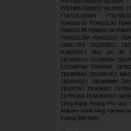
FPD740ST0050S01KL
FPD740ST0050S21KL0050 Z
FTA122L0200H FTA150L
FDA602L2U FDA602L3U FDA6
FDA602L5R FDA602L3A FDA6
FDA602L7AK FDA602D01 FDA
OD8612R4 ZB2295SSL ZB
FLAD03VL1 Máy ghi dữ l
ZB2490GS1 ZB2490MH ZB24
ES500RTA6 ES500AP ZB56
ZB2490MH ZB2490TK2 MA2
ZB2490GS1 ZB2490MH ZB2
ZB500TK1 ZB5090RC ZA19
ZA1904SD ES5690RTA5 OA569
Công Nghệ Hoàng Phú Quý tự
Ahlborn chính hãng với một mứ
trường Việt Nam. .