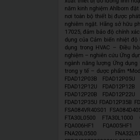
xuất thiết bị đo lường linh ho
năm kinh nghiệm Ahlborn đặt t
nơi toàn bộ thiết bị được phá
nghiêm ngặt. Hãng sở hữu p
17025, đảm bảo độ chính xác 
dụng của Cảm biến nhiệt độ
dụng trong HVAC – Điều hò
nghiệm – nghiên cứu Ứng dụng
ngành năng lượng Ứng dụng 
trong y tế – dược phẩm *Mo
FDAD12P03B FDAD12P05U 
FDAD12P12U FDAD12P12B 
FDAD12P20B FDAD12P22U 
FDAD12P35U FDAD12P35B F
FSA084VR40S01 FSA084D40
FTA30L0500 FTA30L1000 
FQA006HF1 FQA005HF1 
FNA20L0500 FNA32L