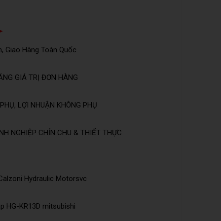
➤
n, Giao Hàng Toàn Quốc
ĂNG GIÁ TRỊ ĐƠN HÀNG
PHỤ, LỢI NHUẬN KHÔNG PHỤ
NH NGHIỆP CHỈN CHU & THIẾT THỰC
 Calzoni Hydraulic Motorsvc
ập HG-KR13D mitsubishi