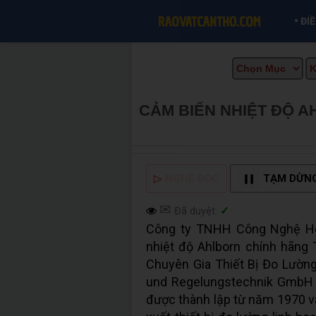
•
ĐI
CẢM BIẾN NHIỆT ĐỘ 
MUA BÁN TẠI CẦN THƠ
▷
NGHE ĐỌC
TẠM DỪN
✉
Đã duyệt:
✓
Công ty TNHH Công Nghệ H
nhiệt độ Ahlborn chính hãng
Chuyên Gia Thiết Bị Đo Lườ
und Regelungstechnik GmbH l
được thành lập từ năm 1970 v