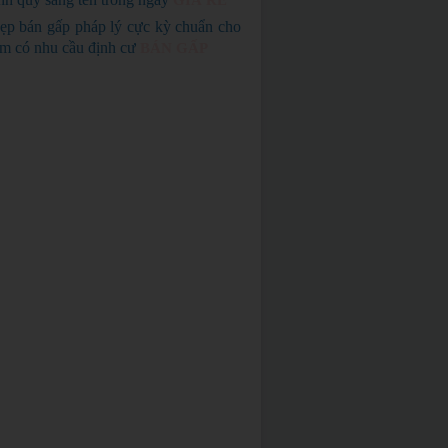
GIÁ RẺ
ẹp bán gấp pháp lý cực kỳ chuẩn cho
em có nhu cầu định cư
BÁN GẤP