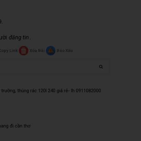
9.
gười
đăng tin
.
Copy Link
Xóa Bài
Báo Xấu
trường, thùng rác 120l 240 giá rẻ- lh 0911082000
mang đi cần thơ