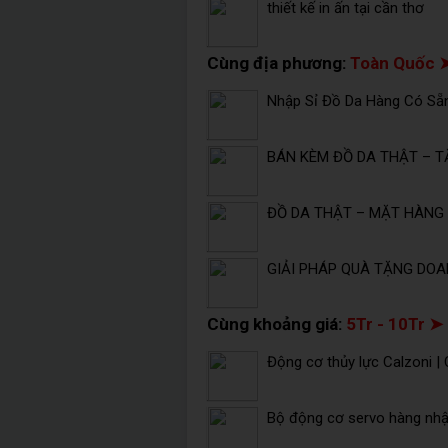
thiết kế in ấn tại cần thơ
Cùng địa phương:
Toàn Quốc 
Nhập Sỉ Đồ Da Hàng Có Sẵ
BÁN KÈM ĐỒ DA THẬT – T
ĐỒ DA THẬT – MẶT HÀNG 
GIẢI PHÁP QUÀ TẶNG DOA
Cùng khoảng giá:
5Tr - 10Tr ➤
Động cơ thủy lực Calzoni |
Bộ động cơ servo hàng nh