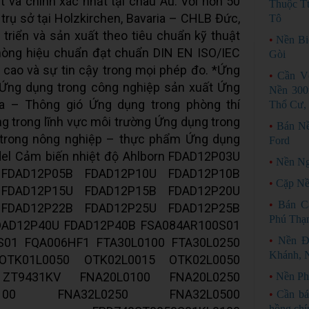
ạt và chính xác nhất tại châu Âu. Với hơn 50
Thuộc Tt
rụ sở tại Holzkirchen, Bavaria – CHLB Đức,
Tô
t triển và sản xuất theo tiêu chuẩn kỹ thuật
•
Nền Bi
hòng hiệu chuẩn đạt chuẩn DIN EN ISO/IEC
Gòi
cao và sự tin cậy trong mọi phép đo. *Ứng
•
Cần V
 Ứng dụng trong công nghiệp sản xuất Ứng
Nền 300
a – Thông gió Ứng dụng trong phòng thí
Thổ Cư,
 trong lĩnh vực môi trường Ứng dụng trong
•
Bán N
trong nông nghiệp – thực phẩm Ứng dụng
Ford
del Cảm biến nhiệt độ Ahlborn FDAD12P03U
•
Nền Ng
FDAD12P05B FDAD12P10U FDAD12P10B
•
Cặp Nề
FDAD12P15U FDAD12P15B FDAD12P20U
•
Bán C
FDAD12P22B FDAD12P25U FDAD12P25B
Phú Thạ
DAD12P40U FDAD12P40B FSA084AR100S01
•
Nền Đ
S01 FQA006HF1 FTA30L0100 FTA30L0250
Khánh, 
OTK01L0050 OTK02L0015 OTK02L0050
ZT9431KV FNA20L0100 FNA20L0250
•
Nền Ph
0100 FNA32L0250 FNA32L0500
•
Cần bá
hồng chí