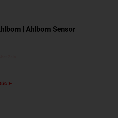
hlborn | Ahlborn Sensor
hat Zalo
Đức ➤