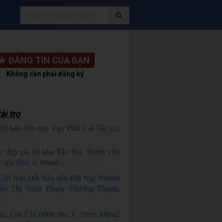
★
ĐĂNG TIN CỦA BẠN
Không cần phải đăng ký
ài trợ
ộp bán nền đẹp Vạn Phát Cái Tắc giá
HỦ NGỘP
c đẹp giá tốt khu Tân Phú Thạnh cần
c gia đình ra nhanh
HÀNG ĐẸP
Gửi Bán Đất Nền nền Đất Nạc Nhánh
ễn Thị Trâm Thuộc Thường Thạnh,
g
p, Giá Chỉ 600tr 9m X 29m=300m2