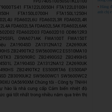
0050 FPD740ST0050S01KL0100
T9000TS41 FTA122L0050H FTA122L0100H
•
Hàng đ
anh chị 
0350H FTA150L0700H FTA150L1250H
02L4U FDA602L6U FDA602L3R FDA602L4R
02L4A FDA602L5A FDA602L5AK FDA602L6AK
602D02 FDA602D03 FDA602D10 OD8612R3
2295SFL OWA071AK FWA100T FWA150T
iệu ZA1904SD ZA1312NA12 ZA2690UK
90HS ZB2490TK2 SW5600WC2 ES510MA10
00TK3 ZB5090RC ZB2490GS2 ZB2490HS
4501L ZA1904SD ZA1312NA12 ZA2690UK
490HS ZB2490TK2 ES500RTA6 ES500AP
04SD ZB3090UK2 SW5600WC1 SW5600WC2
0XU OA5690XM Chúng tôi - Công ty TNHH
 hào là nhà cung cấp Cảm biến nhiệt độ
c giá tốt nhất trong nhiều năm qua trên thị