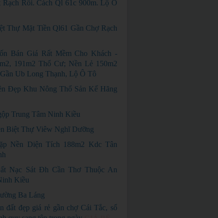
 Rạch Rồi. Cách Ql 61c 900m. Lộ Ô
ệt Thự Mặt Tiền Ql61 Gần Chợ Rạch
ốn Bán Giá Rất Mềm Cho Khách -
m2, 191m2 Thổ Cư; Nền Lẻ 150m2
 Gần Ub Long Thạnh, Lộ Ô Tô
ền Đẹp Khu Nông Thổ Sản Kế Hãng
ộp Trung Tâm Ninh Kiều
n Biệt Thự Viêw Nghĩ Dưỡng
ặp Nền Diện Tích 188m2 Kdc Tân
nh
ất Nạc Sát Đh Cần Thơ Thuộc An
Ninh Kiều
ường Ba Láng
n đất đẹp giá rẻ gần chợ Cái Tắc, sổ
nh quy sang tên trong ngày