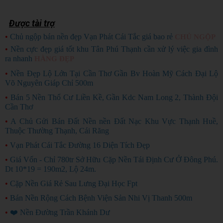
Được tài trợ
•
Chủ ngộp bán nền đẹp Vạn Phát Cái Tắc giá bao rẻ
CHỦ NGỘP
•
Nền cực đẹp giá tốt khu Tân Phú Thạnh cần xử lý việc gia đình
ra nhanh
HÀNG ĐẸP
•
Nền Đẹp Lộ Lớn Tại Cần Thơ Gần Bv Hoàn Mỹ Cách Đại Lộ
Võ Nguyên Giáp Chỉ 500m
•
Bán 5 Nền Thổ Cư Liền Kề, Gần Kdc Nam Long 2, Thành Đội
Cần Thơ
•
A Chủ Gửi Bán Đất Nền nền Đất Nạc Khu Vực Thạnh Huề,
Thuộc Thường Thạnh, Cái Răng
•
Vạn Phát Cái Tắc Đường 16 Diện Tích Đẹp
•
Giá Vốn - Chỉ 780tr Sở Hữu Cặp Nền Tái Định Cư Ở Đông Phú.
Dt 10*19 = 190m2, Lộ 24m.
•
Cặp Nền Giá Rẻ Sau Lưng Đại Học Fpt
•
Bán Nền Rộng Cách Bệnh Viện Sản Nhi Vị Thanh 500m
•
❤️ Nền Đường Trần Khánh Dư