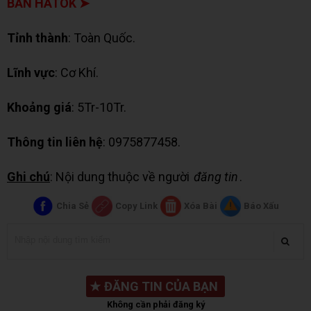
BẢN HATOK ➤
Tỉnh thành
: Toàn Quốc.
Lĩnh vực
: Cơ Khí.
Khoảng giá
: 5Tr-10Tr.
Thông tin liên hệ
: 0975877458.
Ghi chú
: Nội dung thuộc về người
đăng tin
.
Chia Sẻ
Copy Link
Xóa Bài
Báo Xấu
★
ĐĂNG TIN CỦA BẠN
Không cần phải đăng ký