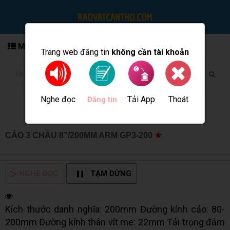
MENU
Trang web đăng tin
không cần tài khoản
Nghe đọc
Tải App
Thoát
Đăng tin
CẢO 3 CHẤU 8”/200MM ARM GP3-200
★
MUA BÁN TẠI
CẦN THƠ INFO
▷
NGHE ĐỌC
TẠM DỪNG
Kích thước danh nghĩa: 200mm Đường kính cảo: 80-
200mm Đường kính thân vít me: 22mm Tải trọng đảm