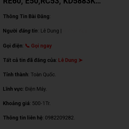
RE60, E50,RC53, KD5883K…
Thông Tin Bài Đăng
:
Người
đăng tin
: Lê Dung |
✉ Chat Zalo
Gọi điện
:
📞 Gọi ngay
Tất cả tin đã đăng của
:
Lê Dung ➤
Tỉnh thành
: Toàn Quốc.
Lĩnh vực
: Điện Máy.
Khoảng giá
: 500-1Tr.
Thông tin liên hệ
: 0982209282.