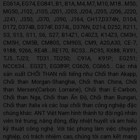
EG61A, EG74, EG841, B1, B1A, M4, M7, M10, M18…M50;
MG50, J102, J105, J201, J203, J204, J205, J206, J220,
J241, J350, J370, J390, J164, CH17,D374N, D104,
D172, D374B, D374F, D374L, D376N, D214, D252, R211,
S3, S13, S11, S6, S27, B14Z1, C40Z3, K14Z3, CM3H,
CM5H, CM5B, CM80S, CM90S, CM9, A20,A30, CE-7,
9188, 9266, RE48….RE170, RC53….RC95, RX88, RX91,
TJ5…TJ23; TD31…TD250; C91A, K91P; EG251;
NCC634… EG321, EG389P, CG626, CG665… Các nhà
sản xuất CHỔI THAN nổi tiếng như Chổi than Akapp,
Chổi than Morgan-Shanghai, Chổi than China, Chổi
than Mersen(Carbon Lorraine), Chổi than E-Carbon,
Chổi than Nga, Chổi than Ấn Độ, Chổi than Bungari,
Chổi than Italia và các loại chổi than công nghiệp đặc
chủng khác. ANT Việt Nam hình thành từ đội ngũ nhân
viên trẻ trung, năng động, đầy nhiệt huyết và am hiểu
kỹ thuật công nghệ. Với tác phong làm việc chuyên
nghiệp, có trách nhiệm cao, chúng tôi cam kết mang