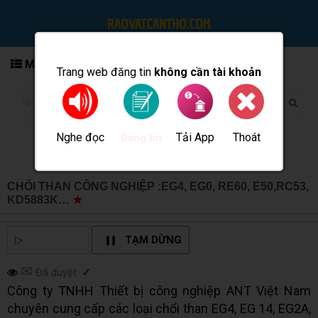
MENU
Trang web đăng tin
không cần tài khoản
Nghe đọc
Tải App
Thoát
Đăng tin
CHỔI THAN CÔNG NGHIỆP :EG4, EG0, RE60, E50,RC53,
KD5883K…
★
MUA BÁN TẠI CẦN THƠ INFO
▷
NGHE ĐỌC
TẠM DỪNG
✉
Đã duyệt:
✓
Công ty TNHH Thiết bị công nghiệp ANT Việt Nam
chuyên cung cấp các loại chổi than EG4, EG 14, EG2A,