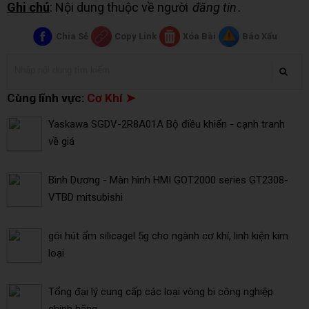
Ghi chú
: Nội dung thuộc về người
đăng tin
.
Chia Sẻ
Copy Link
Xóa Bài
Báo Xấu
Cùng lĩnh vực:
Cơ Khí ➤
Yaskawa SGDV-2R8A01A Bộ điều khiển - cạnh tranh
về giá
Bình Dương - Màn hình HMI GOT2000 series GT2308-
VTBD mitsubishi
gói hút ẩm silicagel 5g cho ngành cơ khí, linh kiện kim
loại
Tổng đại lý cung cấp các loại vòng bi công nghiệp
chính hãng