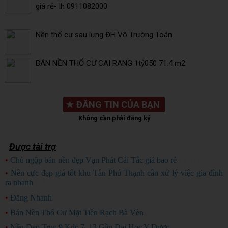
giá rẻ- lh 0911082000
Nền thổ cư sau lưng ĐH Võ Trường Toán
BÁN NỀN THỔ CƯ CAI RANG 1tỷ050 71.4 m2
★
ĐĂNG TIN CỦA BẠN
Không cần phải đăng ký
Được tài trợ
•
Chủ ngộp bán nền đẹp Vạn Phát Cái Tắc giá bao rẻ
CHỦ NGỘP
•
Nền cực đẹp giá tốt khu Tân Phú Thạnh cần xử lý việc gia đình
ra nhanh
HÀNG ĐẸP
•
Đăng Nhanh
•
Bán Nền Thổ Cư Mặt Tiền Rạch Bà Vèn
•
Nền Đẹp Trục 9 Kdc 7_13 Gần Đại Học Y Dược