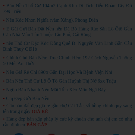
•
Bán Nền Thổ Cư 104m2 Cạnh Khu Di Tích Tiểu Đoàn Tây Đô
799 Triệu
•
Nền Kdc Nhơn Nghĩa (vàm Xáng), Phong Điền
•
E Gái Gửi Bán Đất Nền nền Đã Bó Hàng Rào Sẵn Lộ Ôtô Gần
Căn Nhà Màu Tím Thuộc Tân Phú, Cái Răng
•
nền Thổ Cư Đặc Kdc Đồng Quê Đ. Nguyễn Văn Linh Gần Cầu
Bình Thuỷ Ql91b
•
Chính Chủ Bán Nền: Trục Chính Hẻm 192 Cách Nguyễn Thông
50 Mét An Thới
•
Nền Giá Rẻ Chỉ 890tr Gần Đại Học Và Bệnh Viện Nhi
•
Bán Nền Thổ Cư Lộ Ô Tô Gần Huỳnh Thị Nở 6xx Triệu
•
Ngộp Bán Nhanh Nèn Mặt Tiền Xẻo Môn Ngã Bảy
•
Chị Đẹp Gửi Bán Nền
•
Cần bán đất đẹp giá rẻ gần chợ Cái Tắc, sổ hồng chính quy sang
tên trong ngày
GIÁ RẺ
•
Hàng đẹp bán gấp pháp lý cực kỳ chuẩn cho anh chị em có nhu
cầu định cư
BÁN GẤP