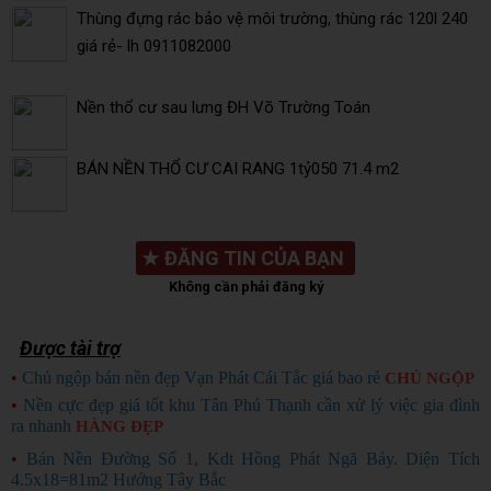
Thùng đựng rác bảo vệ môi trường, thùng rác 120l 240
giá rẻ- lh 0911082000
Nền thổ cư sau lưng ĐH Võ Trường Toán
BÁN NỀN THỔ CƯ CAI RANG 1tỷ050 71.4 m2
★
ĐĂNG TIN CỦA BẠN
Không cần phải đăng ký
Được tài trợ
•
Chủ ngộp bán nền đẹp Vạn Phát Cái Tắc giá bao rẻ
CHỦ NGỘP
•
Nền cực đẹp giá tốt khu Tân Phú Thạnh cần xử lý việc gia đình
ra nhanh
HÀNG ĐẸP
•
Bán Nền Đường Số 1, Kdt Hồng Phát Ngã Bảy. Diện Tích
4.5x18=81m2 Hướng Tây Bắc