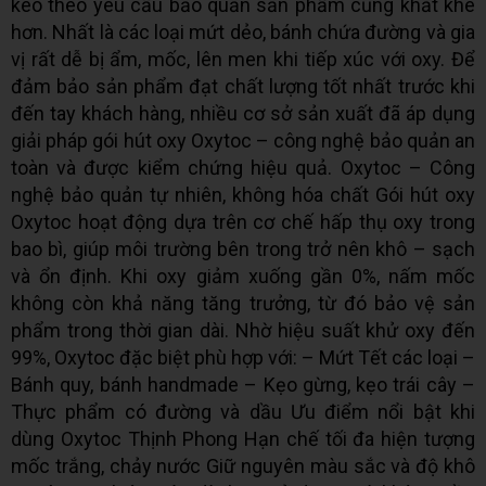
kéo theo yêu cầu bảo quản sản phẩm cũng khắt khe
hơn. Nhất là các loại mứt dẻo, bánh chứa đường và gia
vị rất dễ bị ẩm, mốc, lên men khi tiếp xúc với oxy. Để
đảm bảo sản phẩm đạt chất lượng tốt nhất trước khi
đến tay khách hàng, nhiều cơ sở sản xuất đã áp dụng
giải pháp gói hút oxy Oxytoc – công nghệ bảo quản an
toàn và được kiểm chứng hiệu quả. Oxytoc – Công
nghệ bảo quản tự nhiên, không hóa chất Gói hút oxy
Oxytoc hoạt động dựa trên cơ chế hấp thụ oxy trong
bao bì, giúp môi trường bên trong trở nên khô – sạch
và ổn định. Khi oxy giảm xuống gần 0%, nấm mốc
không còn khả năng tăng trưởng, từ đó bảo vệ sản
phẩm trong thời gian dài. Nhờ hiệu suất khử oxy đến
99%, Oxytoc đặc biệt phù hợp với: – Mứt Tết các loại –
Bánh quy, bánh handmade – Kẹo gừng, kẹo trái cây –
Thực phẩm có đường và dầu Ưu điểm nổi bật khi
dùng Oxytoc Thịnh Phong Hạn chế tối đa hiện tượng
mốc trắng, chảy nước Giữ nguyên màu sắc và độ khô