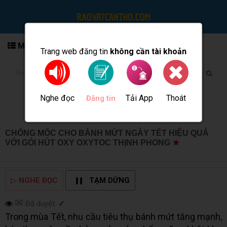
MENU
Trang web đăng tin
không cần tài khoản
Nghe đọc
Tải App
Thoát
Đăng tin
CHỐNG MỐC CHO BÁNH MỨT NGÀY TẾT HIỆU QUẢ
VỚI GÓI HÚT OXY OXYTOC THỊNH PHONG
★
MUA BÁN
TẠI CẦN THƠ INFO
▷
NGHE ĐỌC
TẠM DỪNG
✉
Đã duyệt:
✓
Trong mùa Tết, nhu cầu tiêu thụ bánh mứt tăng mạnh,