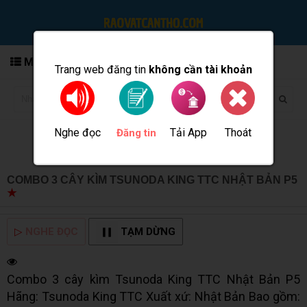
MENU
Trang web đăng tin
không cần tài khoản
Nghe đọc
Tải App
Thoát
Đăng tin
COMBO 3 CÂY KÌM TSUNODA KING TTC NHẬT BẢN P5
★
MUA BÁN TẠI CẦN THƠ INFO
▷
NGHE ĐỌC
TẠM DỪNG
Combo 3 cây kìm Tsunoda King TTC Nhật Bản P5
Hãng: Tsunoda King TTC Xuất xứ: Nhật Bản Bao gồm: