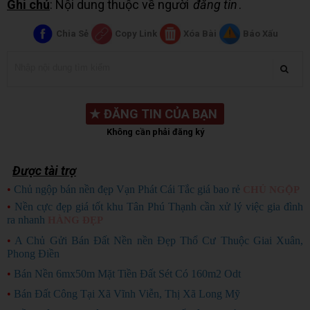
Ghi chú
: Nội dung thuộc về người
đăng tin
.
Chia Sẻ
Copy Link
Xóa Bài
Báo Xấu
★
ĐĂNG TIN CỦA BẠN
Không cần phải đăng ký
Được tài trợ
•
Chủ ngộp bán nền đẹp Vạn Phát Cái Tắc giá bao rẻ
CHỦ NGỘP
•
Nền cực đẹp giá tốt khu Tân Phú Thạnh cần xử lý việc gia đình
ra nhanh
HÀNG ĐẸP
•
A Chủ Gửi Bán Đất Nền nền Đẹp Thổ Cư Thuộc Giai Xuân,
Phong Điền
•
Bán Nền 6mx50m Mặt Tiền Đất Sét Có 160m2 Odt
•
Bán Đất Công Tại Xã Vĩnh Viễn, Thị Xã Long Mỹ