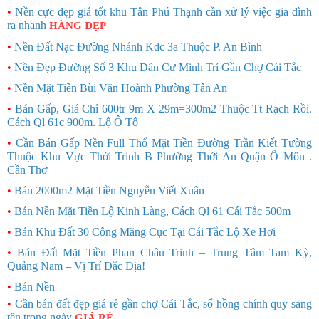
•
Nền cực đẹp giá tốt khu Tân Phú Thạnh cần xử lý việc gia đình
ra nhanh
HÀNG ĐẸP
•
Nền Đất Nạc Đường Nhánh Kdc 3a Thuộc P. An Bình
•
Nền Đẹp Đường Số 3 Khu Dân Cư Minh Trí Gần Chợ Cái Tắc
•
Nền Mặt Tiền Bùi Văn Hoành Phường Tân An
•
Bán Gấp, Giá Chỉ 600tr 9m X 29m=300m2 Thuộc Tt Rạch Rồi.
Cách Ql 61c 900m. Lộ Ô Tô
•
Cần Bán Gấp Nền Full Thổ Mặt Tiền Đường Trần Kiết Tường
Thuộc Khu Vực Thới Trinh B Phường Thới An Quận Ô Môn .
Cần Thơ
•
Bán 2000m2 Mặt Tiền Nguyễn Viết Xuân
•
Bán Nền Mặt Tiền Lộ Kinh Làng, Cách Ql 61 Cái Tắc 500m
•
Bán Khu Đất 30 Công Măng Cục Tại Cái Tắc Lộ Xe Hơi
•
Bán Đất Mặt Tiền Phan Châu Trinh – Trung Tâm Tam Kỳ,
Quảng Nam – Vị Trí Đắc Địa!
•
Bán Nền
•
Cần bán đất đẹp giá rẻ gần chợ Cái Tắc, sổ hồng chính quy sang
tên trong ngày
GIÁ RẺ