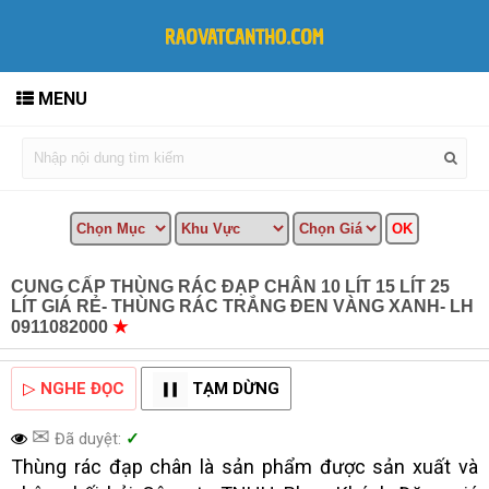
MENU
CUNG CẤP THÙNG RÁC ĐẠP CHÂN 10 LÍT 15 LÍT 25
LÍT GIÁ RẺ- THÙNG RÁC TRẮNG ĐEN VÀNG XANH- LH
0911082000
★
MUA BÁN TẠI CẦN THƠ INFO
▷
NGHE ĐỌC
TẠM DỪNG
✉
Đã duyệt:
✓
Thùng rác đạp chân là sản phẩm được sản xuất và