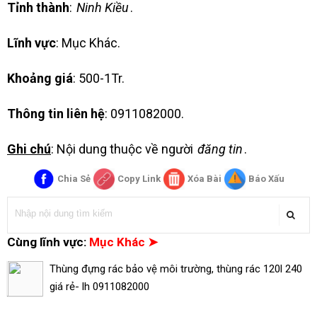
Tỉnh thành
:
Ninh Kiều
.
Lĩnh vực
: Mục Khác.
Khoảng giá
: 500-1Tr.
Thông tin liên hệ
: 0911082000.
Ghi chú
: Nội dung thuộc về người
đăng tin
.
Chia Sẻ
Copy Link
Xóa Bài
Báo Xấu
Cùng lĩnh vực:
Mục Khác ➤
Thùng đựng rác bảo vệ môi trường, thùng rác 120l 240
giá rẻ- lh 0911082000