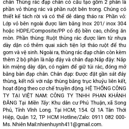
chân Thùng rác đạp chân có cấu tạo gồm 2 phân là
phần vỏ thùng rác và phần ruột bên trong. Chúng có
thiết kế tách rời và có thể dễ dàng tháo ra: Phần vỏ:
Lớp vỏ bên ngoài được làm bằng Inox 201/ inox 304
hoặc HDPE/Composite/PP có độ bền cao, chống ăn
mòn. Phần thùng: Ruột thùng rác được làm từ nhựa
dày dặn có thêm quai xách tiện lợi tháo ruột để thu
gom và vệ sinh. Ngoài ra, thùng rác đạp chân còn kèm
thêm 2 bộ phận là nắp đậy và chân đạp.Nắp đậy: Nắp
kín miệng dày dặn, có ngàm để giữ túi rác, đóng mở
bằng bàn đạp chân. Chân đạp: Được đặt gần sát đáy
thùng, kết nối với nắp thùng bằng trục khuỷu liên kết,
hoạt động theo cơ chế truyền động. HỆ THỐNG CÔNG
TY TẠI VIỆT NAM: CÔNG TY TNHH PHAN KHÁNH
ĐĂNG Tại
Miền Tây
: Khu dân cư Phú Thuận, xã Song
Phú, Tỉnh Vĩnh Long. Tại HCM; 154. Ql 1A Tân Thới
Hiệp, Quận 12, TP HCM Hotline/Zalo: 0911 082 000-
Ms. Nhiên Mail:nhienhuynh411@gmail.com.