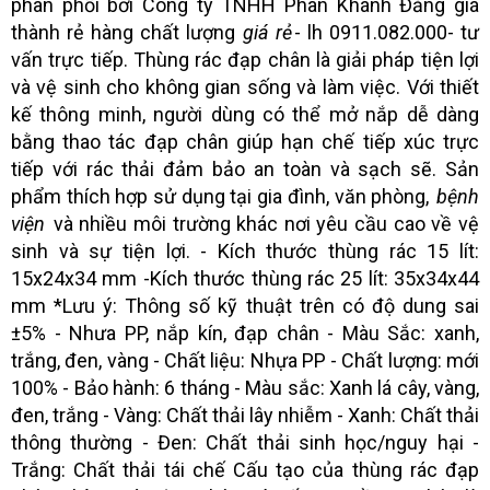
phân phối bởi Công ty TNHH Phan Khánh Đăng giá
thành rẻ hàng chất lượng
giá rẻ
- lh 0911.082.000- tư
vấn trực tiếp. Thùng rác đạp chân là giải pháp tiện lợi
và vệ sinh cho không gian sống và làm việc. Với thiết
kế thông minh, người dùng có thể mở nắp dễ dàng
bằng thao tác đạp chân giúp hạn chế tiếp xúc trực
tiếp với rác thải đảm bảo an toàn và sạch sẽ. Sản
phẩm thích hợp sử dụng tại gia đình, văn phòng,
bệnh
viện
và nhiều môi trường khác nơi yêu cầu cao về vệ
sinh và sự tiện lợi. - Kích thước thùng rác 15 lít:
15x24x34 mm -Kích thước thùng rác 25 lít: 35x34x44
mm *Lưu ý: Thông số kỹ thuật trên có độ dung sai
±5% - Nhưa PP, nắp kín, đạp chân - Màu Sắc: xanh,
trắng, đen, vàng - Chất liệu: Nhựa PP - Chất lượng: mới
100% - Bảo hành: 6 tháng - Màu sắc: Xanh lá cây, vàng,
đen, trắng - Vàng: Chất thải lây nhiễm - Xanh: Chất thải
thông thường - Đen: Chất thải sinh học/nguy hại -
Trắng: Chất thải tái chế Cấu tạo của thùng rác đạp