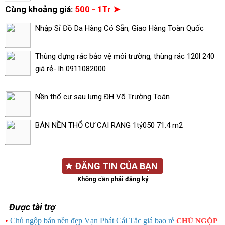
Cùng khoảng giá:
500 - 1Tr ➤
Nhập Sỉ Đồ Da Hàng Có Sẵn, Giao Hàng Toàn Quốc
Thùng đựng rác bảo vệ môi trường, thùng rác 120l 240
giá rẻ- lh 0911082000
Nền thổ cư sau lưng ĐH Võ Trường Toán
BÁN NỀN THỔ CƯ CAI RANG 1tỷ050 71.4 m2
★
ĐĂNG TIN CỦA BẠN
Không cần phải đăng ký
Được tài trợ
•
Chủ ngộp bán nền đẹp Vạn Phát Cái Tắc giá bao rẻ
CHỦ NGỘP