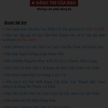
★
ĐĂNG TIN CỦA BẠN
Không cần phải đăng ký
Được tài trợ
•
Chủ ngộp bán nền đẹp Vạn Phát Cái Tắc giá bao rẻ
CHỦ NGỘP
•
Nền cực đẹp giá tốt khu Tân Phú Thạnh cần xử lý việc gia đình
ra nhanh
HÀNG ĐẸP
•
Bán 2000m2 Có 100 Thổ Cư Cách Chợ Ba Trinh, Kế Sách 2km
•
Đất Đẹp Nghĩ Dưỡng Hoặc Phân Nền
•
Nền Đường Nguyễn Nhạc Kdc P4 Tp.vị Thanh, Hậu Giang
•
Nền Thổ Cư Mặt Tiền Cái Răng Bé Bán Gấp Giảm 140 Triệu
•
Nền Khu Quân Đội Cái Răng 1,3xx Tỷ
•
Nền Sạch Lộ Ôtô Mới Nâng Cấp Khu Vực Thạnh Mỹ, View
Sông Cái Răng Bé Thuộc Lê Bình
•
Bán Nền 5x30 Thổ Cư Cách Chợ Cái Tắc 3km Chỉ 320 Triệu
•
Nền Khu Đô Thị Mới Hồng Phát
•
Nền Đẹp 1000m2 Mặt Tiền Kế Ngã 4-91b