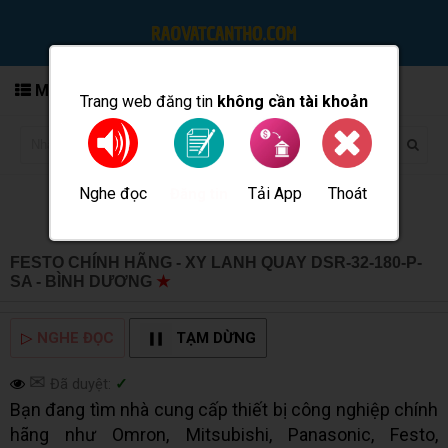
MENU
Trang web đăng tin
không cần tài khoản
Nghe đọc
Tải App
Thoát
Đăng tin
FESTO CHÍNH HÃNG - XY LANH QUAY DSR-32-180-P-
SA - BÌNH DƯƠNG
★
MUA BÁN TẠI CẦN THƠ INFO
▷
NGHE ĐỌC
TẠM DỪNG
✉
Đã duyệt:
✓
Bạn đang tìm nhà cung cấp thiết bị công nghiệp chính
hãng như Omron, Mitsubishi, Panasonic, Festo,