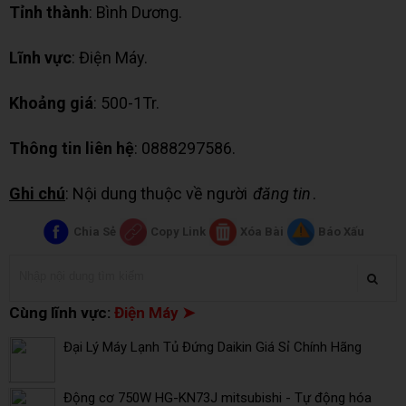
Tỉnh thành
: Bình Dương.
Lĩnh vực
: Điện Máy.
Khoảng giá
: 500-1Tr.
Thông tin liên hệ
: 0888297586.
Ghi chú
: Nội dung thuộc về người
đăng tin
.
Chia Sẻ
Copy Link
Xóa Bài
Báo Xấu
Cùng lĩnh vực:
Điện Máy ➤
Đại Lý Máy Lạnh Tủ Đứng Daikin Giá Sỉ Chính Hãng
Động cơ 750W HG-KN73J mitsubishi - Tự động hóa