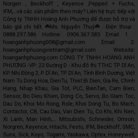
Norgen , Beckhoff , Keyence ,Pepperl + Fuchs,
IFM,...và các sản phẩm theo máy? Liên hệ trực tiếp với
Công ty TNHH Hoàng Anh Phương để được hỗ trợ và
báo giá chi tiết. ☘️Ms. Nguyễn Thuý☘️ : Điện thoại :
0888.297.586 Hotline: 0906.367.585 Email 1 :
hoanganhphuong008@gmail.com Email 2:
hoanganhphuongvietnam@gmail.com Website:
hoanganhphuong.com CÔNG TY TNHH HOÀNG ANH
PHƯƠNG -VP: 23 Đường D - Khu đô thị TTHC TP Dĩ An,
KP. Nhị Đồng 2, P. Dĩ An, TP. Dĩ An, Tỉnh Bình Dương, Việt
Nam Tu Dong Hoa, DienTu, Thiet Bi Dien, Gia Re, Chinh
Hang, Nhap Khau, Gia Tot, PLC, BienTan, Cam Bien,
Sensor, Bo Dieu Khien, Dong Co, Servo, Bo Giam Toc,
Dau Do, Khoi Mo Rong, Role, Khoi Dong Tu, Bo Mach,
Contactor, CB, Cau Dao, Van Dien Tu, Co Khi, Khi Nen,
Xi Lanh, Man Hinh,... Mitsubishi, Schneider, Omron,
Norgren, Keyence, Hitachi, Festo, IFM, Beckhoff, SMC,
Sunx, Sick, Koyo, Togami, Yaskawa, Optex, Honeywell,