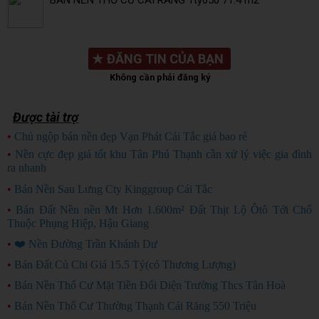
BÁN NỀN THỔ CƯ CAI RANG 1tỷ050 71.4 m2
★
ĐĂNG TIN CỦA BẠN
Không cần phải đăng ký
Được tài trợ
•
Chủ ngộp bán nền đẹp Vạn Phát Cái Tắc giá bao rẻ
CHỦ NGỘP
•
Nền cực đẹp giá tốt khu Tân Phú Thạnh cần xử lý việc gia đình
ra nhanh
HÀNG ĐẸP
•
Bán Nền Sau Lưng Cty Kinggroup Cái Tắc
•
Bán Đất Nền nền Mt Hơn 1.600m² Đất Thịt Lộ Ôtô Tới Chổ
Thuộc Phụng Hiệp, Hậu Giang
•
❤️ Nền Đường Trần Khánh Dư
•
Bán Đất Củ Chi Giá 15.5 Tỷ(có Thương Lượng)
•
Bán Nền Thổ Cư Mặt Tiền Đối Diện Trường Thcs Tân Hoà
•
Bán Nền Thổ Cư Thường Thạnh Cái Răng 550 Triệu