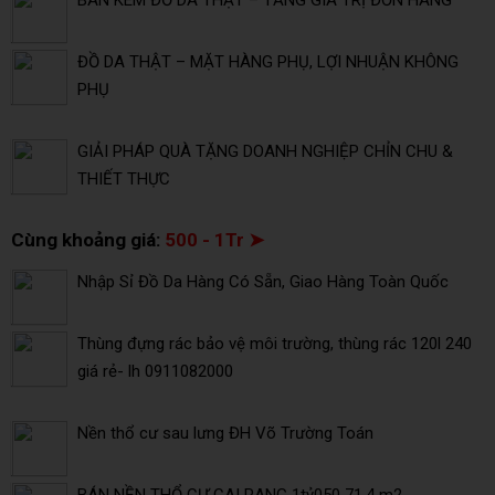
BÁN KÈM ĐỒ DA THẬT – TĂNG GIÁ TRỊ ĐƠN HÀNG
ĐỒ DA THẬT – MẶT HÀNG PHỤ, LỢI NHUẬN KHÔNG
PHỤ
GIẢI PHÁP QUÀ TẶNG DOANH NGHIỆP CHỈN CHU &
THIẾT THỰC
Cùng khoảng giá:
500 - 1Tr ➤
Nhập Sỉ Đồ Da Hàng Có Sẵn, Giao Hàng Toàn Quốc
Thùng đựng rác bảo vệ môi trường, thùng rác 120l 240
giá rẻ- lh 0911082000
Nền thổ cư sau lưng ĐH Võ Trường Toán