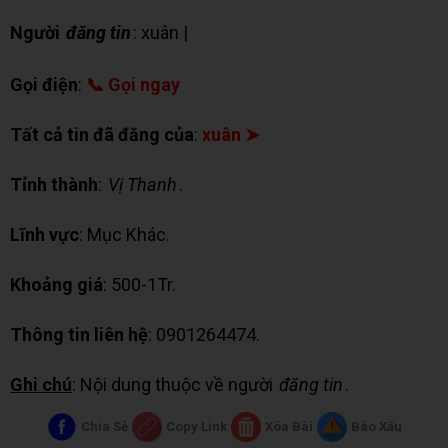
Người
đăng tin
: xuân |
✉ Chat Zalo
Gọi điện
:
📞 Gọi ngay
Tất cả tin đã đăng của
:
xuân ➤
Tỉnh thành
:
Vị Thanh
.
Lĩnh vực
: Mục Khác.
Khoảng giá
: 500-1Tr.
Thông tin liên hệ
: 0901264474.
Ghi chú
: Nội dung thuộc về người
đăng tin
.
Chia Sẻ
Copy Link
Xóa Bài
Báo Xấu