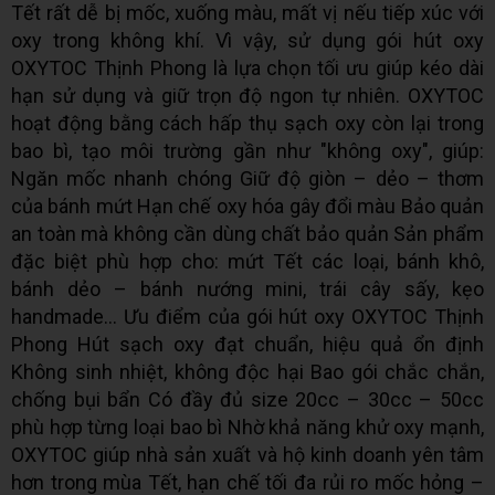
Tết rất dễ bị mốc, xuống màu, mất vị nếu tiếp xúc với
oxy trong không khí. Vì vậy, sử dụng gói hút oxy
OXYTOC Thịnh Phong là lựa chọn tối ưu giúp kéo dài
hạn sử dụng và giữ trọn độ ngon tự nhiên. OXYTOC
hoạt động bằng cách hấp thụ sạch oxy còn lại trong
bao bì, tạo môi trường gần như "không oxy", giúp:
Ngăn mốc nhanh chóng Giữ độ giòn – dẻo – thơm
của bánh mứt Hạn chế oxy hóa gây đổi màu Bảo quản
an toàn mà không cần dùng chất bảo quản Sản phẩm
đặc biệt phù hợp cho: mứt Tết các loại, bánh khô,
bánh dẻo – bánh nướng mini, trái cây sấy, kẹo
handmade… Ưu điểm của gói hút oxy OXYTOC Thịnh
Phong Hút sạch oxy đạt chuẩn, hiệu quả ổn định
Không sinh nhiệt, không độc hại Bao gói chắc chắn,
chống bụi bẩn Có đầy đủ size 20cc – 30cc – 50cc
phù hợp từng loại bao bì Nhờ khả năng khử oxy mạnh,
OXYTOC giúp nhà sản xuất và hộ kinh doanh yên tâm
hơn trong mùa Tết, hạn chế tối đa rủi ro mốc hỏng –