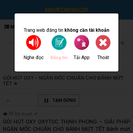
MENU
Trang web đăng tin
không cần tài khoản
Nghe đọc
Tải App
Thoát
Đăng tin
GÓI HÚT OXY – NGĂN MỐC CHUẨN CHO BÁNH MỨT
TẾT
★
MUA BÁN TẠI CẦN THƠ INFO
▷
NGHE ĐỌC
TẠM DỪNG
✉
Đã duyệt:
✓
GÓI HÚT OXY OXYTOC THỊNH PHONG – GIẢI PHÁP
NGĂN MỐC CHUẨN CHO BÁNH MỨT TẾT Bánh mứt