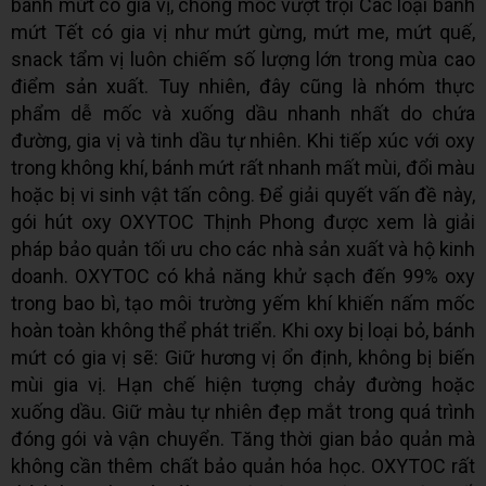
bánh mứt có gia vị, chống mốc vượt trội Các loại bánh
mứt Tết có gia vị như mứt gừng, mứt me, mứt quế,
snack tẩm vị luôn chiếm số lượng lớn trong mùa cao
điểm sản xuất. Tuy nhiên, đây cũng là nhóm thực
phẩm dễ mốc và xuống dầu nhanh nhất do chứa
đường, gia vị và tinh dầu tự nhiên. Khi tiếp xúc với oxy
trong không khí, bánh mứt rất nhanh mất mùi, đổi màu
hoặc bị vi sinh vật tấn công. Để giải quyết vấn đề này,
gói hút oxy OXYTOC Thịnh Phong được xem là giải
pháp bảo quản tối ưu cho các nhà sản xuất và hộ kinh
doanh. OXYTOC có khả năng khử sạch đến 99% oxy
trong bao bì, tạo môi trường yếm khí khiến nấm mốc
hoàn toàn không thể phát triển. Khi oxy bị loại bỏ, bánh
mứt có gia vị sẽ: Giữ hương vị ổn định, không bị biến
mùi gia vị. Hạn chế hiện tượng chảy đường hoặc
xuống dầu. Giữ màu tự nhiên đẹp mắt trong quá trình
đóng gói và vận chuyển. Tăng thời gian bảo quản mà
không cần thêm chất bảo quản hóa học. OXYTOC rất