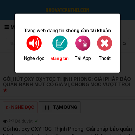
MENU
Trang web đăng tin
không cần tài khoản
Nghe đọc
Tải App
Thoát
Đăng tin
GÓI HÚT OXY OXYTOC THỊNH PHONG: GIẢI PHÁP BẢO
QUẢN BÁNH MỨT CÓ GIA VỊ, CHỐNG MỐC VƯỢT TRỘI
★
MUA BÁN TẠI CẦN THƠ INFO
▷
NGHE ĐỌC
TẠM DỪNG
✉
Đã duyệt:
✓
Gói hút oxy OXYTOC Thịnh Phong: Giải pháp bảo quản