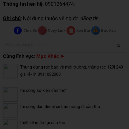
Thông tin liên hệ
: 0901264474.
Ghi chú
: Nội dung thuộc về người
đăng tin
.
Chia Sẻ
Copy Link
Xóa Bài
Báo Xấu
Cùng lĩnh vực:
Mục Khác ➤
Thùng đựng rác bảo vệ môi trường, thùng rác 120l 240
giá rẻ- lh 0911082000
thi công sự kiện cần thơ
thi công dán decal xe bán mang đi cần thơ
thiết kế in ấn tại cần thơ