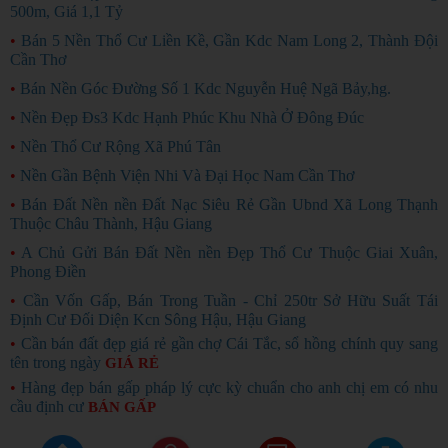
500m, Giá 1,1 Tỷ
•
Bán 5 Nền Thổ Cư Liền Kề, Gần Kdc Nam Long 2, Thành Đội
Cần Thơ
•
Bán Nền Góc Đường Số 1 Kdc Nguyễn Huệ Ngã Bảy,hg.
•
Nền Đẹp Đs3 Kdc Hạnh Phúc Khu Nhà Ở Đông Đúc
•
Nền Thổ Cư Rộng Xã Phú Tân
•
Nền Gần Bệnh Viện Nhi Và Đại Học Nam Cần Thơ
•
Bán Đất Nền nền Đất Nạc Siêu Rẻ Gần Ubnd Xã Long Thạnh
Thuộc Châu Thành, Hậu Giang
•
A Chủ Gửi Bán Đất Nền nền Đẹp Thổ Cư Thuộc Giai Xuân,
Phong Điền
•
Cần Vốn Gấp, Bán Trong Tuần - Chỉ 250tr Sở Hữu Suất Tái
Định Cư Đối Diện Kcn Sông Hậu, Hậu Giang
•
Cần bán đất đẹp giá rẻ gần chợ Cái Tắc, sổ hồng chính quy sang
tên trong ngày
GIÁ RẺ
•
Hàng đẹp bán gấp pháp lý cực kỳ chuẩn cho anh chị em có nhu
cầu định cư
BÁN GẤP