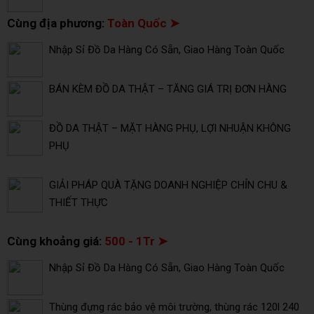
Cùng địa phương:
Toàn Quốc ➤
Nhập Sỉ Đồ Da Hàng Có Sẵn, Giao Hàng Toàn Quốc
BÁN KÈM ĐỒ DA THẬT – TĂNG GIÁ TRỊ ĐƠN HÀNG
ĐỒ DA THẬT – MẶT HÀNG PHỤ, LỢI NHUẬN KHÔNG
PHỤ
GIẢI PHÁP QUÀ TẶNG DOANH NGHIỆP CHỈN CHU &
THIẾT THỰC
Cùng khoảng giá:
500 - 1Tr ➤
Nhập Sỉ Đồ Da Hàng Có Sẵn, Giao Hàng Toàn Quốc
Thùng đựng rác bảo vệ môi trường, thùng rác 120l 240