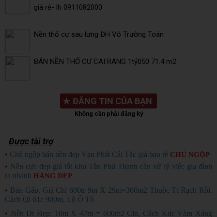
giá rẻ- lh 0911082000
Nền thổ cư sau lưng ĐH Võ Trường Toán
BÁN NỀN THỔ CƯ CAI RANG 1tỷ050 71.4 m2
★
ĐĂNG TIN CỦA BẠN
Không cần phải đăng ký
Được tài trợ
•
Chủ ngộp bán nền đẹp Vạn Phát Cái Tắc giá bao rẻ
CHỦ NGỘP
•
Nền cực đẹp giá tốt khu Tân Phú Thạnh cần xử lý việc gia đình
ra nhanh
HÀNG ĐẸP
•
Bán Gấp, Giá Chỉ 600tr 9m X 29m=300m2 Thuộc Tt Rạch Rồi.
Cách Ql 61c 900m. Lộ Ô Tô
•
Nền Dt Đẹp: 10m X 47m = 600m2 Cln, Cách Kdc Vàm Xáng