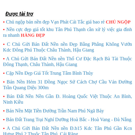
Được tài trợ
•
Chủ ngộp bán nền đẹp Vạn Phát Cái Tắc giá bao rẻ
CHỦ NGỘP
•
Nền cực đẹp giá tốt khu Tân Phú Thạnh cần xử lý việc gia đình
ra nhanh
HÀNG ĐẸP
•
C Chủ Gửi Bán Đất Nền nền Đẹp Bằng Phẳng Không Vướn
Kdc Đông Phú Thuộc Châu Thành, Hậu Giang
•
A Chủ Gửi Bán Đất Nền nền Thổ Cư Đặc Rạch Bà Tài Thuộc
Đông Thạnh, Châu Thành, Hậu Giang
•
Cặp Nền Đẹp Giá Tốt Trung Tâm Bình Thủy
•
Bán Nền Hẻm 31 Đồng Ngọc Sứ Cách Chợ Cầu Ván Đường
Trần Quang Diệu 300m
•
Bán Đất Nền Nền Gần Đ. Hoàng Quốc Việt Thuộc An Bình,
Ninh Kiều
•
Bán Nền Mặt Tiền Đường Trần Nam Phú Ngã Bảy
•
Bán Đất Trang Trại Nghỉ Dưỡng Hoà Bắc - Hoà Vang - Đà Nẵng
•
A Chủ Gửi Bán Đất Nền nền Đ.b15 Kdc Tân Phú Gần Kcn
Hưng Phú 2 Thuộc Tân Phú, Cái Răng