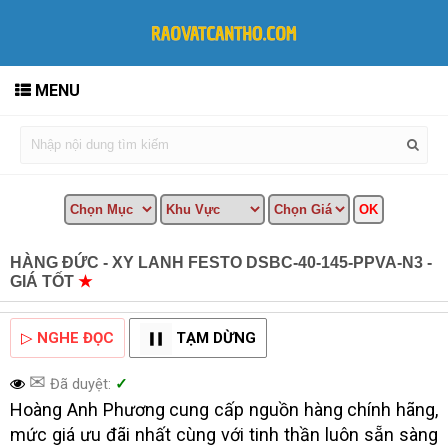
MENU
HÀNG ĐỨC - XY LANH FESTO DSBC-40-145-PPVA-N3 -
GIÁ TỐT
★
MUA BÁN TẠI CẦN THƠ INFO
▷
NGHE ĐỌC
TẠM DỪNG
✉
Đã duyệt:
✓
Hoàng Anh Phương cung cấp nguồn hàng chính hãng,
mức giá ưu đãi nhất cùng với tinh thần luôn sẵn sàng