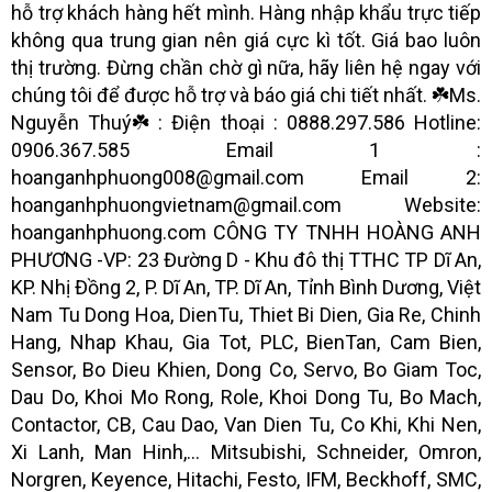
hỗ trợ khách hàng hết mình. Hàng nhập khẩu trực tiếp
không qua trung gian nên giá cực kì tốt. Giá bao luôn
thị trường. Đừng chần chờ gì nữa, hãy liên hệ ngay với
chúng tôi để được hỗ trợ và báo giá chi tiết nhất. ☘️Ms.
Nguyễn Thuý☘️ : Điện thoại : 0888.297.586 Hotline:
0906.367.585 Email 1 :
hoanganhphuong008@gmail.com Email 2:
hoanganhphuongvietnam@gmail.com Website:
hoanganhphuong.com CÔNG TY TNHH HOÀNG ANH
PHƯƠNG -VP: 23 Đường D - Khu đô thị TTHC TP Dĩ An,
KP. Nhị Đồng 2, P. Dĩ An, TP. Dĩ An, Tỉnh Bình Dương, Việt
Nam Tu Dong Hoa, DienTu, Thiet Bi Dien, Gia Re, Chinh
Hang, Nhap Khau, Gia Tot, PLC, BienTan, Cam Bien,
Sensor, Bo Dieu Khien, Dong Co, Servo, Bo Giam Toc,
Dau Do, Khoi Mo Rong, Role, Khoi Dong Tu, Bo Mach,
Contactor, CB, Cau Dao, Van Dien Tu, Co Khi, Khi Nen,
Xi Lanh, Man Hinh,... Mitsubishi, Schneider, Omron,
Norgren, Keyence, Hitachi, Festo, IFM, Beckhoff, SMC,