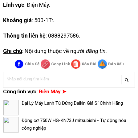
Lĩnh vực
: Điện Máy.
Khoảng giá
: 500-1Tr.
Thông tin liên hệ
: 0888297586.
Ghi chú
: Nội dung thuộc về người
đăng tin
.
Chia Sẻ
Copy Link
Xóa Bài
Báo Xấu
Cùng lĩnh vực:
Điện Máy ➤
Đại Lý Máy Lạnh Tủ Đứng Daikin Giá Sỉ Chính Hãng
Động cơ 750W HG-KN73J mitsubishi - Tự động hóa
công nghiệp