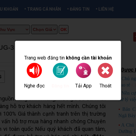
•
•
•
ỀU KHOẢN
TRANG CÁ NHÂN
ĐĂNG TIN
LIÊN HỆ
3 – CÔNG TẮC GIÁ TỐT - MỚI
CẦN THƠ INFO
Trang web đăng tin
không cần tài khoản
Được t
G
•
Chủ ng
bao rẻ
C
Nghe đọc
Tải App
Thoát
Đăng tin
•
Nền cự
guồn hàng chính hãng, mức giá ưu đãi nhất
xử lý việ
sàng hỗ trợ khách hàng hết mình. Chúng tôi
•
Bán C
 100% Giá thành cạnh tranh trên thị trường
Ngã Bảy
 vấn hỗ trợ mua hàng nhanh chóng Chuyên
•
A Chủ 
m vi toàn quốc Nếu quý khách đã quan tâm,
Dưỡng L