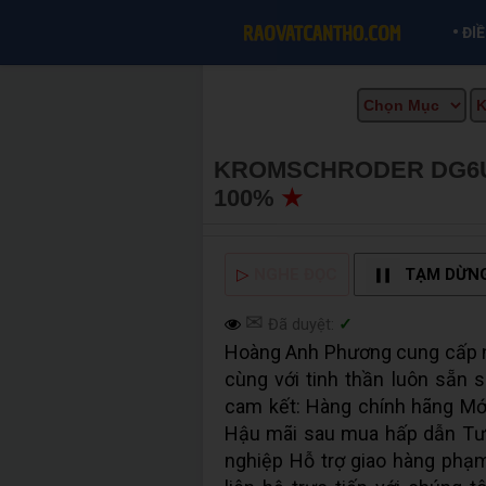
•
ĐI
KROMSCHRODER DG6UG-
100%
★
MUA BÁN TẠI 
▷
NGHE ĐỌC
TẠM DỪN
✉
Đã duyệt:
✓
Hoàng Anh Phương cung cấp n
cùng với tinh thần luôn sẵn 
cam kết: Hàng chính hãng Mới
Hậu mãi sau mua hấp dẫn Tư
nghiệp Hỗ trợ giao hàng phạ