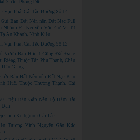
ai Xuân, Phong Điền
p Vạn Phát Cái Tắc Đường Số 14
Gửi Bán Đất Nền nền Đất Nạc Full
 Nhánh Đ. Nguyễn Văn Cừ Vị Trí
Tạ An Khánh, Ninh Kiều
n Vạn Phát Cái Tắc Đường Số 13
ất Vườn Bán Hơn 1 Công Đất Đang
u Riêng Thuộc Tân Phú Thạnh, Châu
, Hậu Giang
Gửi Bán Đất Nền nền Đất Nạc Khu
nh Huề, Thuộc Thường Thạnh, Cái
50 Triệu Bán Gấp Nền Lộ Hầm Tài
 Đạn
p Cạnh Kinhgroup Cái Tắc
iền Trương Vĩnh Nguyên Gần Kdc
ân
n đất đẹp giá rẻ gần chợ Cái Tắc, sổ