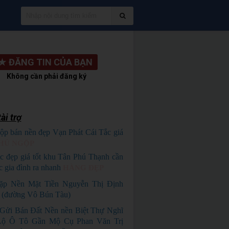
★
ĐĂNG TIN CỦA BẠN
Không cần phải đăng ký
ài trợ
ộp bán nền đẹp Vạn Phát Cái Tắc giá
HỦ NGỘP
c đẹp giá tốt khu Tân Phú Thạnh cần
c gia đình ra nhanh
HÀNG ĐẸP
ặp Nền Mặt Tiền Nguyễn Thị Định
 (đường Vô Bún Tàu)
Gửi Bán Đất Nền nền Biệt Thự Nghĩ
ộ Ô Tô Gần Mộ Cụ Phan Văn Trị