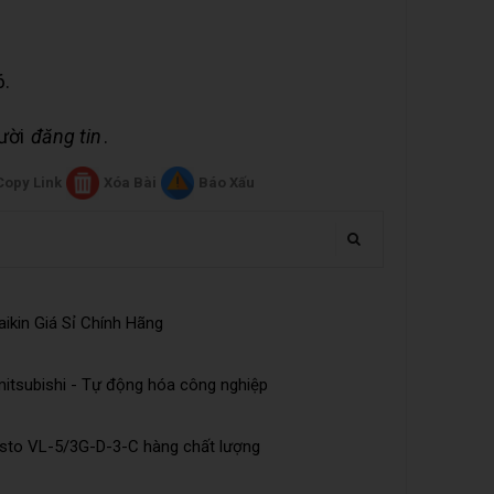
6.
gười
đăng tin
.
Copy Link
Xóa Bài
Báo Xấu
ikin Giá Sỉ Chính Hãng
tsubishi - Tự động hóa công nghiệp
esto VL-5/3G-D-3-C hàng chất lượng