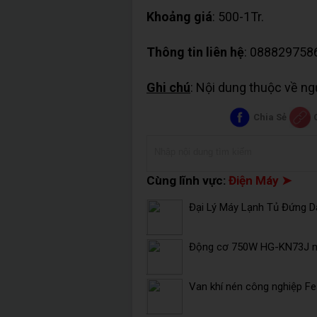
Khoảng giá
: 500-1Tr.
Thông tin liên hệ
: 088829758
Ghi chú
: Nội dung thuộc về n
Chia Sẻ
Cùng lĩnh vực:
Điện Máy ➤
Đại Lý Máy Lạnh Tủ Đứng Da
Động cơ 750W HG-KN73J mi
Van khí nén công nghiệp F