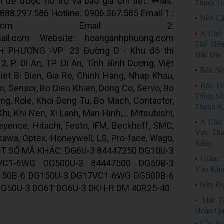
ôi để được hỗ trợ và báo giá chi tiết. ☘️Ms.
Thuộc Gi
0888.297.586 Hotline: 0906.367.585 Email 1 :
•
Nền Cặ
008@gmail.com Email 2:
•
A Chủ 
ail.com Website: hoanganhphuong.com
Thổ Hẻm
PHƯƠNG -VP: 23 Đường D - Khu đô thị
Đắc Địa 
, P. Dĩ An, TP. Dĩ An, Tỉnh Bình Dương, Việt
•
Bán Nè
et Bi Dien, Gia Re, Chinh Hang, Nhap Khau,
•
Bán Đ
n, Sensor, Bo Dieu Khien, Dong Co, Servo, Bo
Trồng Sầ
g, Role, Khoi Dong Tu, Bo Mach, Contactor,
Thành A
i, Khi Nen, Xi Lanh, Man Hinh,... Mitsubishi,
•
A Chủ 
yence, Hitachi, Festo, IFM, Beckhoff, SMC,
Vực Thạ
kawa, Optex, Honeywell, LS, Pro-face, Wago,
Răng
. MỘT SỐ MÃ KHÁC: DG6U-3 84447250 DG10U-3
•
Giảm 
VC1-6WG DG500U-3 84447500 DG50B-3
Vào Kho
150B-6 DG150U-3 DG17VC1-6WG DG500B-6
•
Nền Đẹ
DG50U-3 DG6T DG6U-3 DKH-R DM 40R25-40.
•
Mặt T
Hoàn Qu
•
Cần bá