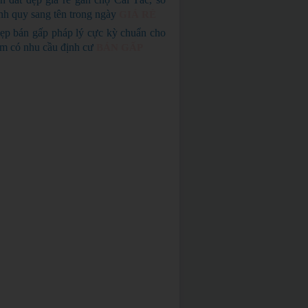
nh quy sang tên trong ngày
GIÁ RẺ
ẹp bán gấp pháp lý cực kỳ chuẩn cho
em có nhu cầu định cư
BÁN GẤP