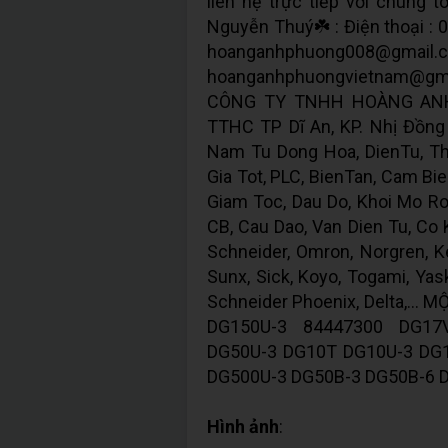
liên hệ trực tiếp với chúng t
Nguyễn Thuý☘️ : Điện thoại : 
hoanganhphuong
hoanganhphuongvietnam@gm
CÔNG TY TNHH HOÀNG ANH 
TTHC TP Dĩ An, KP. Nhị Đồng 2
Nam Tu Dong Hoa, DienTu, Thi
Gia Tot, PLC, BienTan, Cam Bie
Giam Toc, Dau Do, Khoi Mo Ron
CB, Cau Dao, Van Dien Tu, Co Kh
Schneider, Omron, Norgren, Ke
Sunx, Sick, Koyo, Togami, Yas
Schneider Phoenix, Delta,..
DG150U-3 84447300 DG17
DG50U-3 DG10T DG10U-3 DG
DG500U-3 DG50B-3 DG50B-6 
Hình ảnh
: