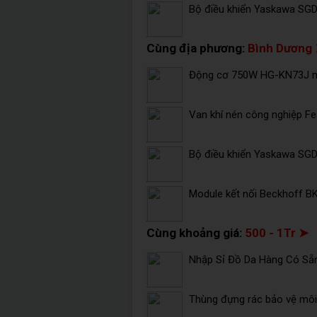
Bộ điều khiển Yaskawa SG
Cùng địa phương:
Bình Dương
Động cơ 750W HG-KN73J mi
Van khí nén công nghiệp F
Bộ điều khiển Yaskawa SG
Module kết nối Beckhoff B
Cùng khoảng giá:
500 - 1Tr ➤
Nhập Sỉ Đồ Da Hàng Có Sẵ
Thùng đựng rác bảo vệ môi 