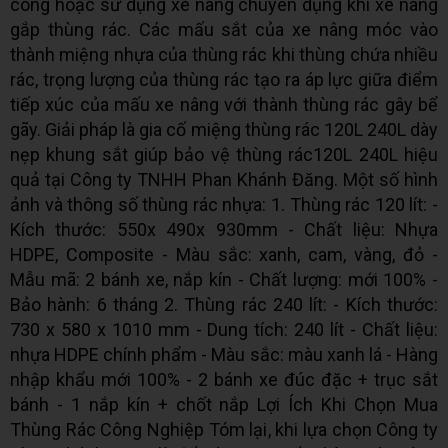
công hoặc sử dụng xe nâng chuyên dụng khi xe nâng
gắp thùng rác. Các mấu sắt của xe nâng móc vào
thành miệng nhựa của thùng rác khi thùng chứa nhiều
rác, trọng lượng của thùng rác tạo ra áp lực giữa điểm
tiếp xúc của mấu xe nâng với thành thùng rác gây bể
gãy. Giải pháp là gia cố miệng thùng rác 120L 240L dày
nẹp khung sắt giúp bảo vệ thùng rác120L 240L hiệu
quả tại Công ty TNHH Phan Khánh Đăng. Một số hình
ảnh và thông số thùng rác nhựa: 1. Thùng rác 120 lít: -
Kích thước: 550x 490x 930mm - Chất liệu: Nhựa
HDPE, Composite - Màu sắc: xanh, cam, vàng, đỏ -
Mẫu mã: 2 bánh xe, nắp kín - Chất lượng: mới 100% -
Bảo hành: 6 tháng 2. Thùng rác 240 lít: - Kích thước:
730 x 580 x 1010 mm - Dung tích: 240 lít - Chất liệu:
nhựa HDPE chính phẩm - Màu sắc: màu xanh lá - Hàng
nhập khẩu mới 100% - 2 bánh xe đúc đặc + trục sắt
bánh - 1 nắp kín + chốt nắp Lợi Ích Khi Chọn Mua
Thùng Rác Công Nghiệp Tóm lại, khi lựa chọn Công ty