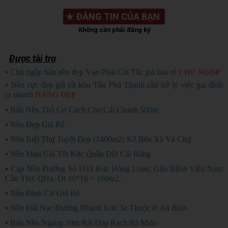
★
ĐĂNG TIN CỦA BẠN
Không cần phải đăng ký
Được tài trợ
•
Chủ ngộp bán nền đẹp Vạn Phát Cái Tắc giá bao rẻ
CHỦ NGỘP
•
Nền cực đẹp giá tốt khu Tân Phú Thạnh cần xử lý việc gia đình
ra nhanh
HÀNG ĐẸP
•
Bán Nền Thổ Cư Cách Chợ Cái Chanh 500m
•
Nền Đẹp Giá Rẻ
•
Nền Biệt Thự Tuyệt Đẹp (1400m2) Kế Bên Xã Và Chợ
•
Nền Mini Giá Tốt Kdc Quân Đội Cái Răng
•
Cặp Nền Đường Số D33 Kdc Hồng Loan, Gần Bệnh Viện Nam
Cần Thơ, Ql1a, Dt 10*16 = 160m2.
•
Nền Định Cư Giá Rẻ
•
Nền Đất Nạc Đường Nhánh Kdc 3a Thuộc P. An Bình
•
Bán Nền Ngang 10m Rất Đẹp Rạch Bà Mưu