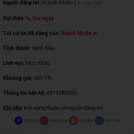
Người
đăng tin
: Huỳnh Nhiên |
✉ Chat Zalo
Gọi điện
:
📞 Gọi ngay
Tất cả tin đã đăng của
:
Huỳnh Nhiên ➤
Tỉnh thành
:
Ninh Kiều
.
Lĩnh vực
: Mục Khác.
Khoảng giá
: 500-1Tr.
Thông tin liên hệ
: 0911082000.
Ghi chú
: Nội dung thuộc về người
đăng tin
.
Chia Sẻ
Copy Link
Xóa Bài
Báo Xấu