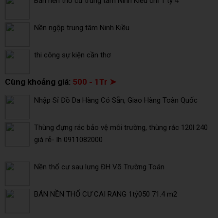
Bán nền thổ cư trung tâm Ninh Kiều chỉ 1 tỷ 4
Nền ngộp trung tâm Ninh Kiều
thi công sự kiện cần thơ
Cùng khoảng giá:
500 - 1Tr ➤
Nhập Sỉ Đồ Da Hàng Có Sẵn, Giao Hàng Toàn Quốc
Thùng đựng rác bảo vệ môi trường, thùng rác 120l 240
giá rẻ- lh 0911082000
Nền thổ cư sau lưng ĐH Võ Trường Toán
BÁN NỀN THỔ CƯ CAI RANG 1tỷ050 71.4 m2