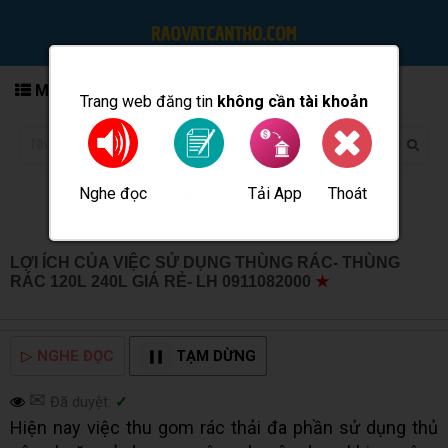
MENU
Trang web đăng tin
không cần tài khoản
Nghe đọc
Tải App
Thoát
Đăng tin
LỢI ÍCH CỦA VIỆC SỬ DỤNG THÙNG RÁC- THÙNG
RÁC 120L 240L GIÁ RẺ- LH 0911082000
★
MUA BÁN
TẠI CẦN THƠ INFO
▷
NGHE ĐỌC
TẠM DỪNG
✉
Đã duyệt:
✓
Hiện nay việc thu gom rác thải đa phần sử dụng thủ