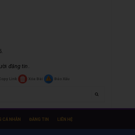
5.
gười
đăng tin
.
Copy Link
Xóa Bài
Báo Xấu
G CÁ NHÂN
ĐĂNG TIN
LIÊN HỆ