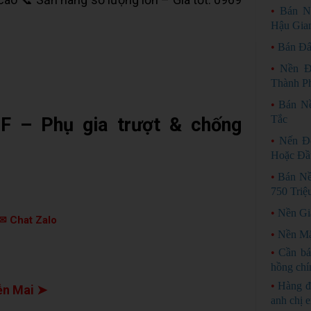
•
Bán N
Hậu Gia
•
Bán Đấ
•
Nền Đ
Thành P
•
Bán Nề
Tắc
 – Phụ gia trượt & chống
•
Nến Đ
Hoặc Đầ
•
Bán Nề
750 Triệ
•
Nền Gi
✉ Chat Zalo
•
Nền Mặ
•
Cần bá
hồng chí
•
Hàng đ
n Mai ➤
anh chị 