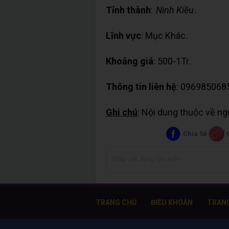
Tỉnh thành
:
Ninh Kiều
.
Lĩnh vực
: Mục Khác.
Khoảng giá
: 500-1Tr.
Thông tin liên hệ
: 096985068
Ghi chú
: Nội dung thuộc về n
Chia Sẻ
TRANG CHỦ
ĐIỀU KHOẢN
TRAN