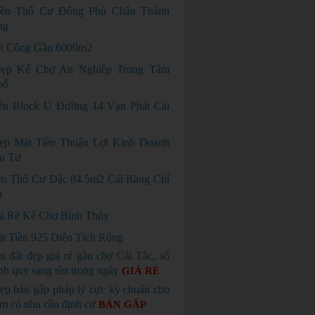
ền Thổ Cư Đông Phú Châu Thành
ng
t Công Gần 6000m2
ẹp Kế Chợ An Nghiệp Trung Tâm
hố
n Block U Đường 14 Vạn Phát Cái
ẹp Mặt Tiền Thuận Lợi Kinh Doanh
u Tư
n Thổ Cư Đặc 84.5m2 Cái Răng Chỉ
u
á Rẻ Kế Chợ Bình Thủy
t Tiền 925 Diện Tích Rộng
n đất đẹp giá rẻ gần chợ Cái Tắc, sổ
nh quy sang tên trong ngày
GIÁ RẺ
ẹp bán gấp pháp lý cực kỳ chuẩn cho
em có nhu cầu định cư
BÁN GẤP