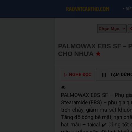
•
ĐI
PALMOWAX EBS SF – 
CHO NHỰA
★
MUA BÁN
▷
NGHE ĐỌC
TẠM DỪN
PALMOWAX EBS SF – Phụ gia 
Stearamide (EBS) – phụ gia qu
trơn chảy, giảm ma sát khuôn
Tăng độ bóng bề mặt, hạn chế 
hạt màu – taical ✔️ Dùng tốt 
mịn – trắng sữa, độ tinh khiết