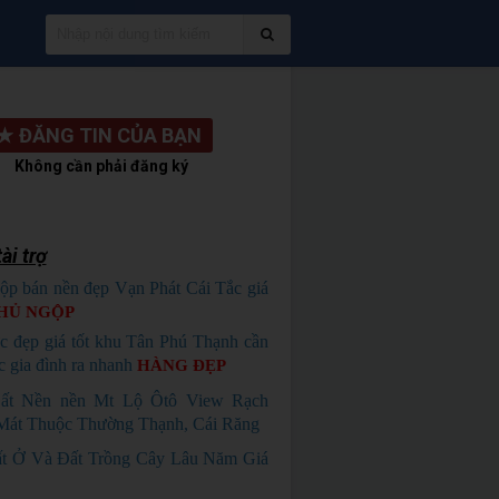
★
ĐĂNG TIN CỦA BẠN
Không cần phải đăng ký
ài trợ
ộp bán nền đẹp Vạn Phát Cái Tắc giá
HỦ NGỘP
c đẹp giá tốt khu Tân Phú Thạnh cần
c gia đình ra nhanh
HÀNG ĐẸP
ất Nền nền Mt Lộ Ôtô View Rạch
Mát Thuộc Thường Thạnh, Cái Răng
t Ở Và Đất Trồng Cây Lâu Năm Giá