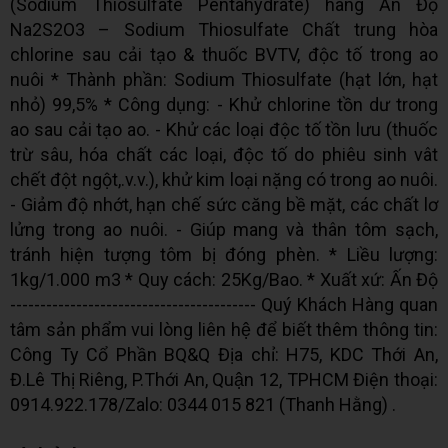
(Sodium Thiosulfate Pentahydrate) hàng Ấn Độ
Na2S2O3 – Sodium Thiosulfate Chất trung hòa
chlorine sau cải tạo & thuốc BVTV, độc tố trong ao
nuôi * Thành phần: Sodium Thiosulfate (hạt lớn, hạt
nhỏ) 99,5% * Công dụng: - Khử chlorine tồn dư trong
ao sau cải tạo ao. - Khử các loại độc tố tồn lưu (thuốc
trừ sâu, hóa chất các loại, độc tố do phiêu sinh vât
chết đột ngột,.v.v.), khử kim loại nặng có trong ao nuôi.
- Giảm độ nhớt, hạn chế sức căng bề mặt, các chất lơ
lửng trong ao nuôi. - Giúp mang và thân tôm sạch,
tránh hiện tượng tôm bị đóng phèn. * Liều lượng:
1kg/1.000 m3 * Quy cách: 25Kg/Bao. * Xuất xứ: Ấn Độ
----------------------------------------- Quý Khách Hàng quan
tâm sản phẩm vui lòng liên hệ để biết thêm thông tin:
Công Ty Cổ Phần BQ&Q Địa chỉ: H75, KDC Thới An,
Đ.Lê Thị Riêng, P.Thới An, Quận 12, TPHCM Điện thoại:
0914.922.178/Zalo: 0344 015 821 (Thanh Hằng) .