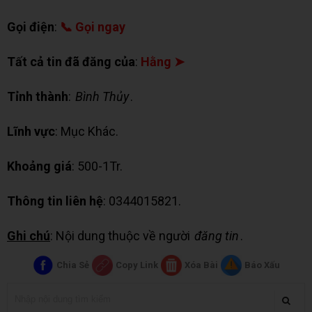
Gọi điện
:
📞 Gọi ngay
Tất cả tin đã đăng của
:
Hằng ➤
Tỉnh thành
:
Bình Thủy
.
Lĩnh vực
: Mục Khác.
Khoảng giá
: 500-1Tr.
Thông tin liên hệ
: 0344015821.
Ghi chú
: Nội dung thuộc về người
đăng tin
.
Chia Sẻ
Copy Link
Xóa Bài
Báo Xấu