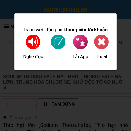
MENU
Trang web đăng tin
không cần tài khoản
Nghe đọc
Tải App
Thoát
Đăng tin
SODIUM THIOSULFATE HẠT NHỎ, THIOSULFATE HẠT
LỚN, TRUNG HÒA CHLORINE, KHỬ ĐỘC TỐ AO NUÔI
★
MUA BÁN TẠI CẦN THƠ INFO
▷
NGHE ĐỌC
TẠM DỪNG
✉
Đã duyệt:
✓
Thio hạt lớn (Sodium Thiosulfate), Thio hạt nhỏ