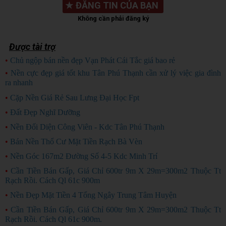
★
ĐĂNG TIN CỦA BẠN
Không cần phải đăng ký
Được tài trợ
•
Chủ ngộp bán nền đẹp Vạn Phát Cái Tắc giá bao rẻ
CHỦ NGỘP
•
Nền cực đẹp giá tốt khu Tân Phú Thạnh cần xử lý việc gia đình
ra nhanh
HÀNG ĐẸP
•
Cặp Nền Giá Rẻ Sau Lưng Đại Học Fpt
•
Đất Đẹp Nghĩ Dưỡng
•
Nền Đối Diện Công Viên - Kdc Tân Phú Thạnh
•
Bán Nền Thổ Cư Mặt Tiền Rạch Bà Vèn
•
Nền Góc 167m2 Đường Số 4-5 Kdc Minh Trí
•
Cần Tiền Bán Gấp, Giá Chỉ 600tr 9m X 29m=300m2 Thuộc Tt
Rạch Rồi. Cách Ql 61c 900m
•
Nền Đẹp Mặt Tiền 4 Tổng Ngây Trung Tâm Huyện
•
Cần Tiền Bán Gấp, Giá Chỉ 600tr 9m X 29m=300m2 Thuộc Tt
Rạch Rồi. Cách Ql 61c 900m.