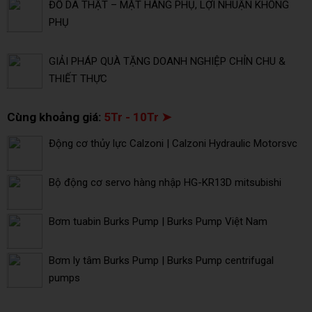
ĐỒ DA THẬT – MẶT HÀNG PHỤ, LỢI NHUẬN KHÔNG
PHỤ
GIẢI PHÁP QUÀ TẶNG DOANH NGHIỆP CHỈN CHU &
THIẾT THỰC
Cùng khoảng giá:
5Tr - 10Tr ➤
Động cơ thủy lực Calzoni | Calzoni Hydraulic Motorsvc
Bộ động cơ servo hàng nhập HG-KR13D mitsubishi
Bơm tuabin Burks Pump | Burks Pump Việt Nam
Bơm ly tâm Burks Pump | Burks Pump centrifugal
pumps