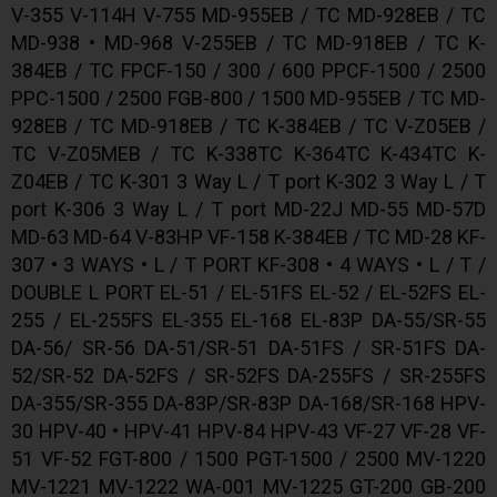
V-355 V-114H V-755 MD-955EB / TC MD-928EB / TC
MD-938 • MD-968 V-255EB / TC MD-918EB / TC K-
384EB / TC FPCF-150 / 300 / 600 PPCF-1500 / 2500
PPC-1500 / 2500 FGB-800 / 1500 MD-955EB / TC MD-
928EB / TC MD-918EB / TC K-384EB / TC V-Z05EB /
TC V-Z05MEB / TC K-338TC K-364TC K-434TC K-
Z04EB / TC K-301 3 Way L / T port K-302 3 Way L / T
port K-306 3 Way L / T port MD-22J MD-55 MD-57D
MD-63 MD-64 V-83HP VF-158 K-384EB / TC MD-28 KF-
307 • 3 WAYS • L / T PORT KF-308 • 4 WAYS • L / T /
DOUBLE L PORT EL-51 / EL-51FS EL-52 / EL-52FS EL-
255 / EL-255FS EL-355 EL-168 EL-83P DA-55/SR-55
DA-56/ SR-56 DA-51/SR-51 DA-51FS / SR-51FS DA-
52/SR-52 DA-52FS / SR-52FS DA-255FS / SR-255FS
DA-355/SR-355 DA-83P/SR-83P DA-168/SR-168 HPV-
30 HPV-40 • HPV-41 HPV-84 HPV-43 VF-27 VF-28 VF-
51 VF-52 FGT-800 / 1500 PGT-1500 / 2500 MV-1220
MV-1221 MV-1222 WA-001 MV-1225 GT-200 GB-200