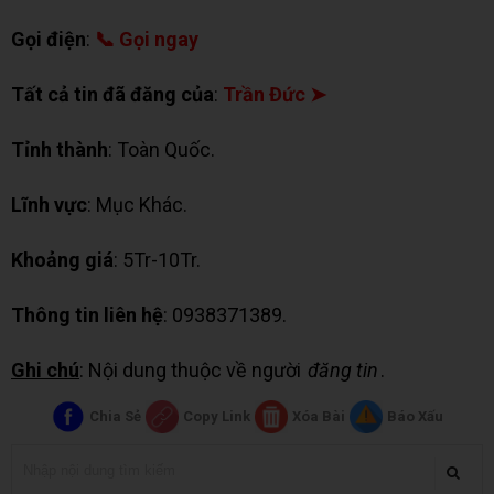
Gọi điện
:
📞 Gọi ngay
Tất cả tin đã đăng của
:
Trần Đức ➤
Tỉnh thành
: Toàn Quốc.
Lĩnh vực
: Mục Khác.
Khoảng giá
: 5Tr-10Tr.
Thông tin liên hệ
: 0938371389.
Ghi chú
: Nội dung thuộc về người
đăng tin
.
Chia Sẻ
Copy Link
Xóa Bài
Báo Xấu