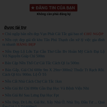
★
ĐĂNG TIN CỦA BẠN
Không cần phải đăng ký
Được tài trợ
•
Chủ ngộp bán nền đẹp Vạn Phát Cái Tắc giá bao rẻ
CHỦ NGỘP
•
Nền cực đẹp giá tốt khu Tân Phú Thạnh cần xử lý việc gia đình
ra nhanh
HÀNG ĐẸP
•
Nền Đẹp Lộ Lớn Tại Cần Thơ Gần Bv Hoàn Mỹ Cách Đại Lộ
Võ Nguyên Giáp Chỉ 500m
•
Bán Cặp Nền Thổ Cư Cái Tắc Cách Ql 1a 500m
•
Bán Gấp, Giá Chỉ 600tr 9m X 29m=300m2 Thuộc Tt Rạch Rồi.
Cách Ql 61c 900m. Lộ Ô Tô
•
Nền Cất Nhà Cách Chợ Cái Tắc 1km
•
Nền Giá Rẻ Chỉ 890tr Gần Đại Học Và Bệnh Viện Nhi
•
Nền Giá Rẻ Sau Lưng Đại Học Fpt
•
Nền Đẹp, Dt Lớn, Giá Rẻ, Xây Nhà Ở, Nhà Trọ, Đầu Tư ... Quá
Êm Giá 1.5 Tỷ\600m2