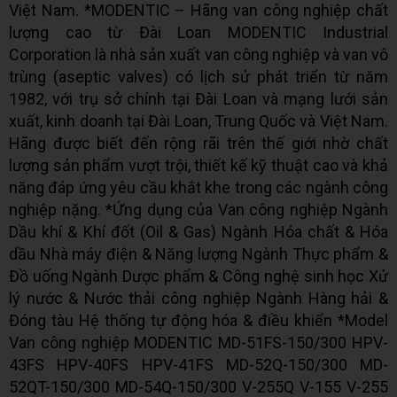
Việt Nam. *MODENTIC – Hãng van công nghiệp chất
lượng cao từ Đài Loan MODENTIC Industrial
Corporation là nhà sản xuất van công nghiệp và van vô
trùng (aseptic valves) có lịch sử phát triển từ năm
1982, với trụ sở chính tại Đài Loan và mạng lưới sản
xuất, kinh doanh tại Đài Loan, Trung Quốc và Việt Nam.
Hãng được biết đến rộng rãi trên thế giới nhờ chất
lượng sản phẩm vượt trội, thiết kế kỹ thuật cao và khả
năng đáp ứng yêu cầu khắt khe trong các ngành công
nghiệp nặng. *Ứng dụng của Van công nghiệp Ngành
Dầu khí & Khí đốt (Oil & Gas) Ngành Hóa chất & Hóa
dầu Nhà máy điện & Năng lượng Ngành Thực phẩm &
Đồ uống Ngành Dược phẩm & Công nghệ sinh học Xử
lý nước & Nước thải công nghiệp Ngành Hàng hải &
Đóng tàu Hệ thống tự động hóa & điều khiển *Model
Van công nghiệp MODENTIC MD-51FS-150/300 HPV-
43FS HPV-40FS HPV-41FS MD-52Q-150/300 MD-
52QT-150/300 MD-54Q-150/300 V-255Q V-155 V-255