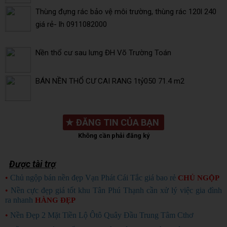
Thùng đựng rác bảo vệ môi trường, thùng rác 120l 240
giá rẻ- lh 0911082000
Nền thổ cư sau lưng ĐH Võ Trường Toán
BÁN NỀN THỔ CƯ CAI RANG 1tỷ050 71.4 m2
★
ĐĂNG TIN CỦA BẠN
Không cần phải đăng ký
Được tài trợ
•
Chủ ngộp bán nền đẹp Vạn Phát Cái Tắc giá bao rẻ
CHỦ NGỘP
•
Nền cực đẹp giá tốt khu Tân Phú Thạnh cần xử lý việc gia đình
ra nhanh
HÀNG ĐẸP
•
Nền Đẹp 2 Mặt Tiền Lộ Ôtô Quây Đầu Trung Tâm Cthơ