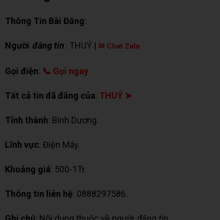
Thông Tin Bài Đăng
:
Người
đăng tin
: THUÝ |
✉ Chat Zalo
Gọi điện
:
📞 Gọi ngay
Tất cả tin đã đăng của
:
THUÝ ➤
Tỉnh thành
: Bình Dương.
Lĩnh vực
: Điện Máy.
Khoảng giá
: 500-1Tr.
Thông tin liên hệ
: 0888297586.
Ghi chú
: Nội dung thuộc về người
đăng tin
.