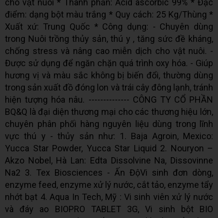
cho vật nuôi * Thành phần: Acid ascorbic 99% * Đặc
điểm: dạng bột màu trắng * Quy cách: 25 Kg/Thùng *
Xuất xứ: Trung Quốc * Công dụng: - Chuyên dùng
trong Nuôi trồng thủy sản, thú y , tăng sức đề kháng,
chống stress và nâng cao miễn dịch cho vật nuôi. -
Được sử dụng để ngăn chặn quá trình oxy hóa. - Giúp
hương vị và màu sắc không bị biến đổi, thường dùng
trong sản xuất đồ đóng lon và trái cây đông lạnh, tránh
hiện tượng hóa nâu. -------------- CÔNG TY CỔ PHẦN
BQ&Q là đại diện thương mại cho các thương hiệu lớn,
chuyên phân phối hàng nguyên liệu dùng trong lĩnh
vực thú y - thủy sản như: 1. Baja Agroin, Mexico:
Yucca Star Powder, Yucca Star Liquid 2. Nouryon –
Akzo Nobel, Hà Lan: Edta Dissolvine Na, Dissovinne
Na2 3. Tex Biosciences - Ấn ĐộVi sinh đơn dòng,
enzyme feed, enzyme xử lý nước, cắt tảo, enzyme tẩy
nhớt bạt 4. Aqua In Tech, Mỹ : Vi sinh viên xử lý nước
và đáy ao BIOPRO TABLET 3G, Vi sinh bột BIO