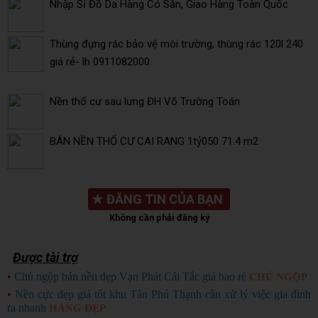
Nhập Sỉ Đồ Da Hàng Có Sẵn, Giao Hàng Toàn Quốc
Thùng đựng rác bảo vệ môi trường, thùng rác 120l 240
giá rẻ- lh 0911082000
Nền thổ cư sau lưng ĐH Võ Trường Toán
BÁN NỀN THỔ CƯ CAI RANG 1tỷ050 71.4 m2
★
ĐĂNG TIN CỦA BẠN
Không cần phải đăng ký
Được tài trợ
•
Chủ ngộp bán nền đẹp Vạn Phát Cái Tắc giá bao rẻ
CHỦ NGỘP
•
Nền cực đẹp giá tốt khu Tân Phú Thạnh cần xử lý việc gia đình
ra nhanh
HÀNG ĐẸP