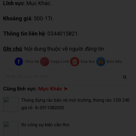
Lĩnh vực
: Mục Khác.
Khoảng giá
: 500-1Tr.
Thông tin liên hệ
: 0344015821.
Ghi chú
: Nội dung thuộc về người
đăng tin
.
Chia Sẻ
Copy Link
Xóa Bài
Báo Xấu
Cùng lĩnh vực:
Mục Khác ➤
Thùng đựng rác bảo vệ môi trường, thùng rác 120l 240
giá rẻ- lh 0911082000
thi công sự kiện cần thơ