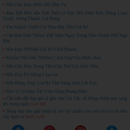
•
Nền Góc Đẹp Hẽm 160 Tầm Vu
•
Bán Đất Nền nền Full Thổ Cư Đặc Đối Diện Kdc Hồng Loan
Thuộc Hưng Thạnh, Cái Răng
•
Tìm Khách Thiện Chí Mua Mặt Tiền Giá Rẻ
•
Cần Bán Hơn 700m2 Đất Nằm Ngay Trung Tâm Thành Phố Ngã
Bảy
•
Nền Đẹp Nỡ Hậu Giá Rẻ Chốt Nhanh
•
Khuôn Viên Đất 7000m2 Cách Chợ Cầu Đình 2km
•
Nền Góc Đẹp Trung Tâm Cần Thơ Giá Sinh Viên
•
Nền Đẹp D3 Hồng Loan 6a
•
Nền Rộng, Đẹp, Giá Rẻ Tìm Năng Sinh Lời Xxx
•
Nền Vị Trí Đẹp Tđc Vàm Sáng Phong Điền
•
Cần bán đất đẹp giá rẻ gần chợ Cái Tắc, sổ hồng chính quy sang
tên trong ngày
GIÁ RẺ
•
Hàng đẹp bán gấp pháp lý cực kỳ chuẩn cho anh chị em có nhu
cầu định cư
BÁN GẤP