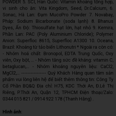
POWDER 5. SCI, Hàn Quốc: Vitamin khoáng tổng hợp,
vi sinh cho ăn: Vita Kingdom, Seed, Dr.Calcium, 6.
Sonac, Hà Lan: Đạm MucoPro Powder 7. Novabay,
Pháp: Sodium Bicarbonate (soda lạnh) 8. Bhanus
Dyes, Ấn Độ: Thiosulfate hạt lớn, hạt nhỏ 9. Kemira,
Phần Lan: PAC (Poly Aluminium Chloride); Polymer
Anion: Superfloc 8615, Superfloc A1300 10. Oceana,
Brazil: Khoáng từ tảo biển Lithonutri * Ngoài ra còn có:
- Nhóm hoá chất: Bronopol, EDTA Trung Quốc, Oxy
viên, Oxy bột, ... - Nhóm tăng sức đề kháng: vitamin C,
betaglucan,… - Nhóm khoáng nguyên liệu: CaCl2,
MgCl2,... ---------------- Quý Khách Hàng quan tâm sản
phẩm vui lòng liên hệ để biết thêm thông tin: Công Ty
Cổ Phần BQ&Q Địa chỉ: H75, KDC Thới An, Đ.Lê Thị
Riêng, P.Thới An, Quận 12, TPHCM Điện thoại/Zalo:
0344 015 821 / 0914 922 178 (Thanh Hằng) .
Hình ảnh
: