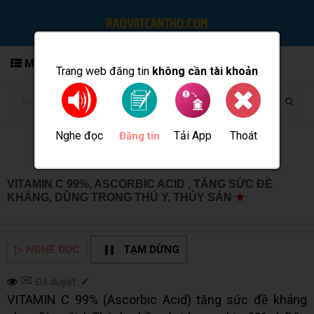
MENU
Trang web đăng tin
không cần tài khoản
Nghe đọc
Tải App
Thoát
Đăng tin
VITAMIN C 99%, ASCORBIC ACID , TĂNG SỨC ĐỀ
KHÁNG, DÙNG TRONG THÚ Y, THỦY SẢN
★
MUA BÁN
TẠI CẦN THƠ INFO
▷
NGHE ĐỌC
TẠM DỪNG
✉
Đã duyệt:
✓
VITAMIN C 99% (Ascorbic Acid) tăng sức đề kháng