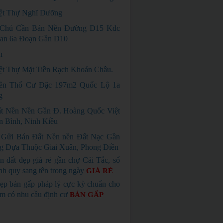
ệt Thự Nghĩ Dưỡng
 Chủ Cần Bán Nền Đường D15 Kdc
an 6a Đoạn Gần D10
n
ệt Thự Mặt Tiền Rạch Khoán Châu.
ền Thổ Cư Đặc 197m2 Quốc Lộ 1a
g
t Nền Nền Gần Đ. Hoàng Quốc Việt
 Bình, Ninh Kiều
Gửi Bán Đất Nền nền Đất Nạc Gần
g Dựa Thuộc Giai Xuân, Phong Điền
n đất đẹp giá rẻ gần chợ Cái Tắc, sổ
nh quy sang tên trong ngày
GIÁ RẺ
ẹp bán gấp pháp lý cực kỳ chuẩn cho
em có nhu cầu định cư
BÁN GẤP