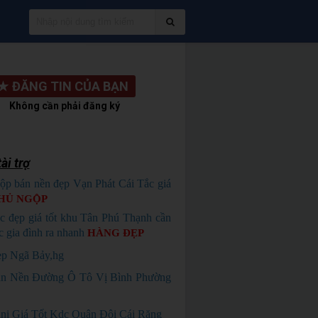
★
ĐĂNG TIN CỦA BẠN
Không cần phải đăng ký
ài trợ
ộp bán nền đẹp Vạn Phát Cái Tắc giá
HỦ NGỘP
c đẹp giá tốt khu Tân Phú Thạnh cần
c gia đình ra nhanh
HÀNG ĐẸP
p Ngã Bảy,hg
n Nền Đường Ô Tô Vị Bình Phường
ni Giá Tốt Kdc Quân Đội Cái Răng