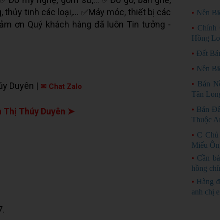
, thủy tinh các loại,... ✅Máy móc, thiết bị các
•
Nền Bi
 Cảm ơn Quý khách hàng đã luôn Tin tưởng -
•
Chính
Hồng Lo
•
Đất Bá
•
Nền Bi
•
Bán N
úy Duyên |
✉ Chat Zalo
Tân Lon
•
Bán Đấ
 Thị Thúy Duyên ➤
Thuộc An
•
C Chủ 
Miếu Ôn
•
Cần bá
hồng chí
•
Hàng đ
anh chị 
7.