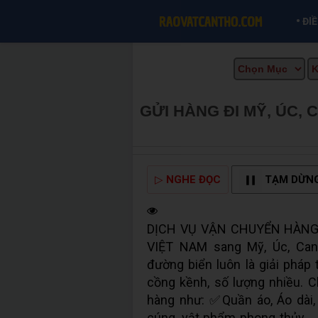
•
ĐI
GỬI HÀNG ĐI MỸ, ÚC, 
CẦN THƠ INFO
▷
NGHE ĐỌC
TẠM DỪN
DỊCH VỤ VẬN CHUYỂN HÀNG
VIỆT NAM sang Mỹ, Úc, Cana
đường biển luôn là giải pháp 
cồng kềnh, số lượng nhiều. 
hàng như: ✅Quần áo, Áo dài, 
cúng, vật phẩm phong thủy,..