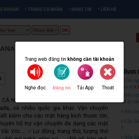
•
•
•
ỀU KHOẢN
TRANG CÁ NHÂN
ĐĂNG TIN
LIÊN HỆ
CANADA,...GIÁ RẺ
★
MUA BÁN TẠI
Trang web đăng tin
không cần tài khoản
Được t
G
•
Chủ ng
bao rẻ
C
Nghe đọc
Tải App
Thoát
Đăng tin
•
Nền cự
 CÁ NHÂN _ HÀNG LẺ BẰNG ĐƯỜNG BIỂN
xử lý việ
da,...và nhiều quốc gia khác Vận chuyển
•
Nền Đẹ
tiết kiệm cho các mặt hàng kích thước lớn,
•
Cần Bá
Chuyên hỗ trợ vận chuyển đa dạng các mặt
3
Vải Vóc.... ✅Lư đồng, trang thờ, tượng thờ
•
Nền Mi
. ✅Đồ mỹ nghệ, gốm sứ,... ✅Đồ gỗ, bàn ghế,