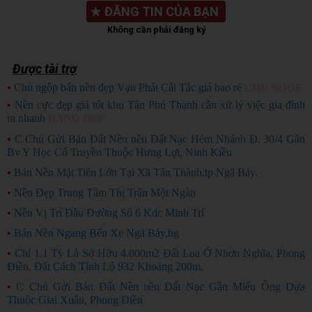
★
ĐĂNG TIN CỦA BẠN
Không cần phải đăng ký
Được tài trợ
•
Chủ ngộp bán nền đẹp Vạn Phát Cái Tắc giá bao rẻ
CHỦ NGỘP
•
Nền cực đẹp giá tốt khu Tân Phú Thạnh cần xử lý việc gia đình
ra nhanh
HÀNG ĐẸP
•
C Chủ Gửi Bán Đất Nền nền Đất Nạc Hẻm Nhánh Đ. 30/4 Gần
Bv Y Học Cổ Truyền Thuộc Hưng Lợi, Ninh Kiều
•
Bán Nền Mặt Tiền Lớn Tại Xã Tân Thành,tp Ngã Bảy.
•
Nền Đẹp Trung Tâm Thị Trấn Một Ngàn
•
Nền Vị Trí Đầu Đường Số 6 Kdc Minh Trí
•
Bán Nền Ngang Bến Xe Ngã Bảy,hg
•
Chỉ 1.1 Tỳ Là Sở Hữu 4.000m2 Đất Lua Ở Nhơn Nghĩa, Phong
Điền. Đất Cách Tỉnh Lộ 932 Khoảng 200m.
•
C Chủ Gửi Bán Đất Nền nền Đất Nạc Gần Miếu Ông Dựa
Thuộc Giai Xuân, Phong Điền