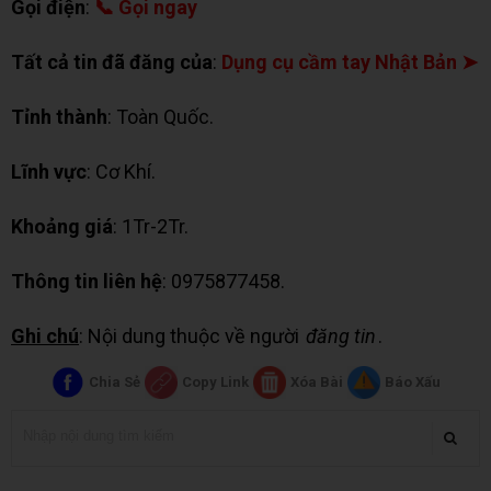
Gọi điện
:
📞 Gọi ngay
Tất cả tin đã đăng của
:
Dụng cụ cầm tay Nhật Bản ➤
Tỉnh thành
: Toàn Quốc.
Lĩnh vực
: Cơ Khí.
Khoảng giá
: 1Tr-2Tr.
Thông tin liên hệ
: 0975877458.
Ghi chú
: Nội dung thuộc về người
đăng tin
.
Chia Sẻ
Copy Link
Xóa Bài
Báo Xấu