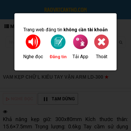
MENU
Trang web đăng tin
không cần tài khoản
Nghe đọc
Tải App
Thoát
Đăng tin
VAM KẸP CHỮ L KIỂU TAY VẶN ARM LD-300
★
MUA
BÁN TẠI CẦN THƠ INFO
▷
NGHE ĐỌC
TẠM DỪNG
Khả năng kẹp giữ: 300x80mm Kích thước thân:
15.6×7.5mm Trọng lượng: 0.6kg Tay cầm sử dụng