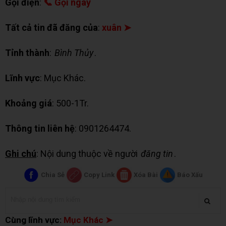
Gọi điện
:
📞 Gọi ngay
Tất cả tin đã đăng của
:
xuân ➤
Tỉnh thành
:
Bình Thủy
.
Lĩnh vực
: Mục Khác.
Khoảng giá
: 500-1Tr.
Thông tin liên hệ
: 0901264474.
Ghi chú
: Nội dung thuộc về người
đăng tin
.
Chia Sẻ
Copy Link
Xóa Bài
Báo Xấu
Cùng lĩnh vực:
Mục Khác ➤