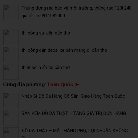
Thùng đựng rác bảo vệ môi trường, thùng rác 120l 240
giá rẻ- lh 0911082000
thi công sự kiện cần thơ
thi công dán decal xe bán mang đi cần thơ
thiết kế in ấn tại cần thơ
Cùng địa phương:
Toàn Quốc ➤
Nhập Sỉ Đồ Da Hàng Có Sẵn, Giao Hàng Toàn Quốc
BÁN KÈM ĐỒ DA THẬT – TĂNG GIÁ TRỊ ĐƠN HÀNG
ĐỒ DA THẬT – MẶT HÀNG PHỤ, LỢI NHUẬN KHÔNG