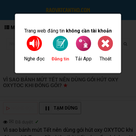
MENU
Trang web đăng tin
không cần tài khoản
Nghe đọc
Tải App
Thoát
Đăng tin
VÌ SAO BÁNH MỨT TẾT NÊN DÙNG GÓI HÚT OXY
OXYTOC KHI ĐÓNG GÓI?
★
MUA BÁN TẠI CẦN THƠ
INFO
▷
NGHE ĐỌC
TẠM DỪNG
✉
Đã duyệt:
✓
Vì sao bánh mứt Tết nên dùng gói hút oxy OXYTOC khi