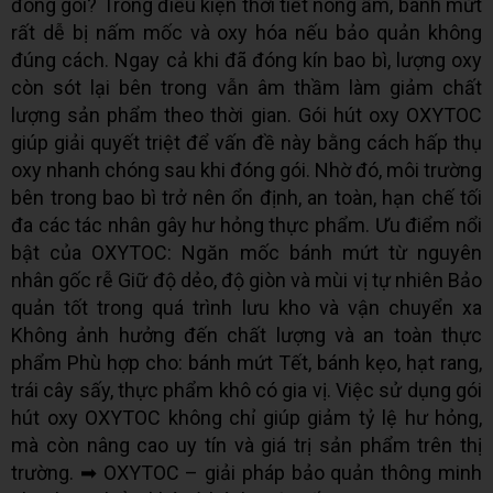
đóng gói? Trong điều kiện thời tiết nóng ẩm, bánh mứt
rất dễ bị nấm mốc và oxy hóa nếu bảo quản không
đúng cách. Ngay cả khi đã đóng kín bao bì, lượng oxy
còn sót lại bên trong vẫn âm thầm làm giảm chất
lượng sản phẩm theo thời gian. Gói hút oxy OXYTOC
giúp giải quyết triệt để vấn đề này bằng cách hấp thụ
oxy nhanh chóng sau khi đóng gói. Nhờ đó, môi trường
bên trong bao bì trở nên ổn định, an toàn, hạn chế tối
đa các tác nhân gây hư hỏng thực phẩm. Ưu điểm nổi
bật của OXYTOC: Ngăn mốc bánh mứt từ nguyên
nhân gốc rễ Giữ độ dẻo, độ giòn và mùi vị tự nhiên Bảo
quản tốt trong quá trình lưu kho và vận chuyển xa
Không ảnh hưởng đến chất lượng và an toàn thực
phẩm Phù hợp cho: bánh mứt Tết, bánh kẹo, hạt rang,
trái cây sấy, thực phẩm khô có gia vị. Việc sử dụng gói
hút oxy OXYTOC không chỉ giúp giảm tỷ lệ hư hỏng,
mà còn nâng cao uy tín và giá trị sản phẩm trên thị
trường. ➡ OXYTOC – giải pháp bảo quản thông minh