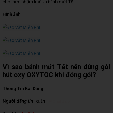
cho thực phẩm khô và bánh mứt Tết..
Hình ảnh
:
Vì sao bánh mứt Tết nên dùng gói
hút oxy OXYTOC khi đóng gói?
Thông Tin Bài Đăng
:
Người
đăng tin
: xuân |
✉ Chat Zalo