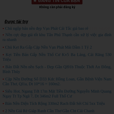
★
ĐĂNG TIN CỦA BẠN
Không cần phải đăng ký
Được tài trợ
•
Chủ ngộp bán nền đẹp Vạn Phát Cái Tắc giá bao rẻ
CHỦ NGỘP
•
Nền cực đẹp giá tốt khu Tân Phú Thạnh cần xử lý việc gia đình
ra nhanh
HÀNG ĐẸP
•
Chủ Kẹt Ra Gấp Cặp Nền Vạn Phát Mái Dầm 1 Tỷ 2
•
Kẹt Tiền Bán Gấp Nền Thổ Cư Kv5 Ba Láng, Cái Răng 530
Triệu
•
Bán Đất Nền nền Sạch - Đẹp Gần Ql91b Thuộc Thới An Đông,
Bình Thủy
•
Cặp Nền Đường Số D33 Kdc Hồng Loan, Gần Bệnh Viện Nam
Cần Thơ, Ql1a, Dt 10*16 = 160m2.
•
Siêu Hot. Ngang Tới 17m Mặt Tiền Đường Nguyễn Minh Quang
Ngay Tt Tp Ngã 7, Dt 346m2 Full Thổ Cư
•
Bán Nền Diện Tích Rộng 330m2 Rach Đất Sét Chỉ 5xx Triệu
•
2 Nền Giá Rẻ Giáp Ranh Cần Thơ Gần Cht Cái Chanh