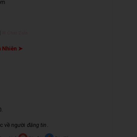
om
|
✉ Chat Zalo
 Nhiên ➤
0.
uộc về người
đăng tin
.