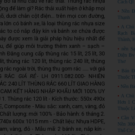
 đó là nhu cầu về rác thải. Thùng rác nhựa
Cách Ql 
ộng để làm gì? Rác thải xuất hiện ở khắp mọi
•
Nền Đ
gõ, dưới chân cột điện… trên mọi con đường,
Thạnh
 lớn có bánh xe, là loại thùng rác nhựa size
•
A Chủ
 rác to có nắp đậy kín và bánh xe chứa được
Rạch B
này được xem là giải pháp hữu hiệu nhất để
Thành, 
ầu, để giúp môi trường thêm xanh – sạch –
•
nền S
Đăng cung cấp thùng rác 15 lít, 25 lít, 30
Diện Bv
lít, thùng rác 120 lít, thùng rác 240 lít, thùng
Thơ
g rác ngoài trời, thùng thu gom rác ..... với giá
•
Bán Đ
NG RÁC
GIÁ RẺ
- LH 0911.082.000- NHIÊN
Thuộc T
ÁC 240 LÍT THÙNG RÁC 660 LÍT GIAO HÀNG
•
Nền Bi
 CAM KẾT HÀNG NHẬP KHẨU MỚI 100% UY
•
A Chủ
Thùng rác 120 lít - Kích thước: 550x 490x
Hơn 1 C
, Composite - Màu sắc: xanh, cam, vàng, đỏ
Thuộc Lê
 Chất lượng: mới 100% - Bảo hành: 6 tháng 2.
•
Cần V
c: 740x 600x 1015 mm - Chất liệu: Nhựa HDPE,
Nền 300
m, vàng, đỏ - Mẫu mã: 2 bánh xe, nắp kín -
Thổ Cư,