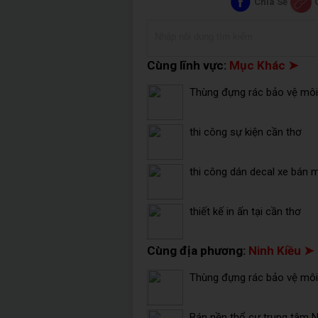
Chia Sẻ
Cùng lĩnh vực:
Mục Khác ➤
Thùng đựng rác bảo vệ môi 
thi công sự kiện cần thơ
thi công dán decal xe bán 
thiết kế in ấn tại cần thơ
Cùng địa phương:
Ninh Kiều ➤
Thùng đựng rác bảo vệ môi 
Bán nền thổ cư trung tâm Ni