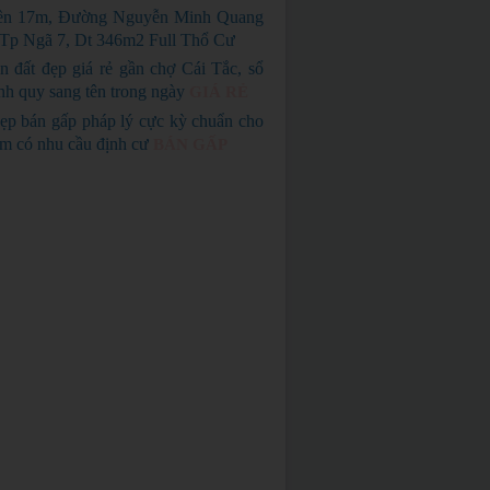
ền 17m, Đường Nguyễn Minh Quang
Tp Ngã 7, Dt 346m2 Full Thổ Cư
n đất đẹp giá rẻ gần chợ Cái Tắc, sổ
nh quy sang tên trong ngày
GIÁ RẺ
ẹp bán gấp pháp lý cực kỳ chuẩn cho
em có nhu cầu định cư
BÁN GẤP