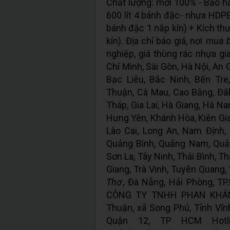
Chất lượng: mới 100% - Bảo hà
600 lít 4 bánh đặc- nhựa HDP
bánh đặc 1 nắp kín) + Kích t
kín). Địa chỉ báo giá, nơi
mua 
nghiệp, giá thùng rác nhựa gi
Chí Minh, Sài Gòn, Hà Nội, An 
Bạc Liêu, Bắc Ninh, Bến Tre
Thuận, Cà Mau, Cao Bằng, Đắk
Tháp, Gia Lai, Hà Giang, Hà N
Hưng Yên, Khánh Hòa, Kiên Gia
Lào Cai, Long An, Nam Định,
Quảng Bình, Quảng Nam, Quản
Sơn La, Tây Ninh, Thái Bình, 
Giang, Trà Vinh, Tuyên Quang,
Thơ
, Đà Nẵng, Hải Phòng, 
CÔNG TY TNHH PHAN KHÁ
Thuận, xã Song Phú, Tỉnh Vĩn
Quận 12, TP HCM Hotli