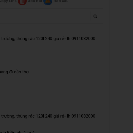
Copy Link
Xóa Bài
Báo Xấu
trường, thùng rác 120l 240 giá rẻ- lh 0911082000
mang đi cần thơ
trường, thùng rác 120l 240 giá rẻ- lh 0911082000
nh Kiều chỉ 1 tỷ 4