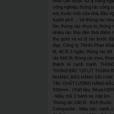
nhất cần được xử lý hàng ngày
công nghiệp, thùng rác công c
nơi, trước mỗi cửa nhà, đầu n
tuyến phố …. Và thùng rác nhựa
lớn, thùng rác nhựa to, thùng
nhiều rác thải đến thời điểm 
thu gom và xử lý rác bước đ
đẹp. Công ty TNHH Phan Khánh 
lít, 40 lít 2 ngăn, thùng rác 60 
rác 660 lít, thùng rác inox, thùn
thành rẻ cạnh tranh. THÙ
THÙNG RÁC 120 LÍT THÙNG R
NHANH, BẢO HÀNH DÀI HẠN
TÍN- CHẤT LƯỢNG HÀNG ĐẦU 1. 
930mm - Chất liệu: Nhựa HDPE
- Mẫu mã: 2 bánh xe, nắp kín -
Thùng rác 240 lít - Kích thướ
Composite - Màu sắc: xanh, ca