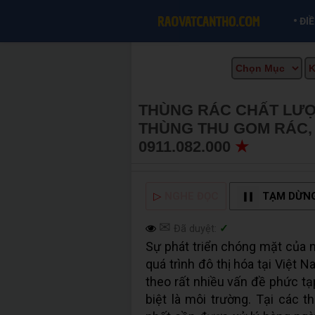
•
ĐI
THÙNG RÁC CHẤT LƯỢ
THÙNG THU GOM RÁC, 
0911.082.000
★
MUA BÁ
▷
NGHE ĐỌC
TẠM DỪN
✉
Đã duyệt:
✓
Sự phát triển chóng mặt của 
quá trình đô thị hóa tại Việt N
theo rất nhiều vấn đề phức tạ
biệt là môi trường. Tại các 