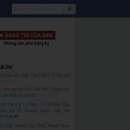
★
ĐĂNG TIN CỦA BẠN
Không cần phải đăng ký
ài trợ
ộp bán nền đẹp Vạn Phát Cái Tắc giá
HỦ NGỘP
c đẹp giá tốt khu Tân Phú Thạnh cần
c gia đình ra nhanh
HÀNG ĐẸP
Full Thổ Cư Lộ Ôtô - Vị Trí Đắc Địa,
ông Ra Đ. Hoàng Quốc Việt, An
nh Kiều☘️
ền Cln 300m2 Ấp Nhất Thạnh Hòa,