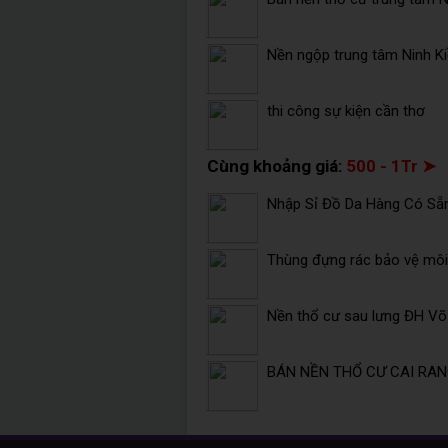
Nền ngộp trung tâm Ninh K
thi công sự kiện cần thơ
Cùng khoảng giá:
500 - 1Tr ➤
Nhập Sỉ Đồ Da Hàng Có Sẵ
Thùng đựng rác bảo vệ môi 
Nền thổ cư sau lưng ĐH V
BÁN NỀN THỔ CƯ CAI RANG