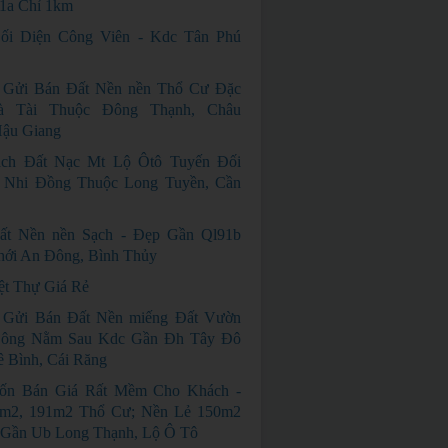
1a Chỉ 1km
ối Diện Công Viên - Kdc Tân Phú
 Gửi Bán Đất Nền nền Thổ Cư Đặc
à Tài Thuộc Đông Thạnh, Châu
Hậu Giang
ạch Đất Nạc Mt Lộ Ôtô Tuyến Đối
 Nhi Đồng Thuộc Long Tuyền, Cần
ất Nền nền Sạch - Đẹp Gần Ql91b
hới An Đông, Bình Thủy
ệt Thự Giá Rẻ
 Gửi Bán Đất Nền miếng Đất Vườn
ông Nằm Sau Kdc Gần Đh Tây Đô
 Bình, Cái Răng
ốn Bán Giá Rất Mềm Cho Khách -
m2, 191m2 Thổ Cư; Nền Lẻ 150m2
 Gần Ub Long Thạnh, Lộ Ô Tô