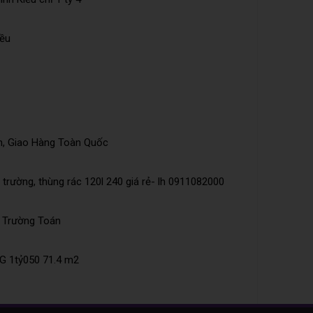
iều
n, Giao Hàng Toàn Quốc
trường, thùng rác 120l 240 giá rẻ- lh 0911082000
õ Trường Toán
 1tỷ050 71.4 m2