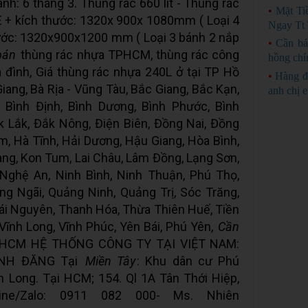
nh: 6 tháng 3. Thùng rác 660 lít - Thùng rác
•
Mặt Ti
E + kích thước: 1320x 900x 1080mm ( Loại 4
Ngay Tt 
hước: 1320x900x1200 mm ( Loại 3 bánh 2 nắp
•
Cần bá
bán
thùng rác nhựa TPHCM, thùng rác công
hồng chí
a đình, Giá thùng rác nhựa 240L ở tại TP Hồ
•
Hàng đ
Giang, Bà Rịa - Vũng Tàu, Bắc Giang, Bắc Kạn,
anh chị 
, Bình Định, Bình Dương, Bình Phước, Bình
 Lắk, Đắk Nông, Điện Biên, Đồng Nai, Đồng
am, Hà Tĩnh, Hải Dương, Hậu Giang, Hòa Bình,
ng, Kon Tum, Lai Châu, Lâm Đồng, Lạng Sơn,
 Nghệ An, Ninh Bình, Ninh Thuận, Phú Thọ,
g Ngãi, Quảng Ninh, Quảng Trị, Sóc Trăng,
Thái Nguyên, Thanh Hóa, Thừa Thiên Huế, Tiền
 Vĩnh Long, Vĩnh Phúc, Yên Bái, Phú Yên,
Cần
TP.HCM HỆ THỐNG CÔNG TY TẠI VIỆT NAM:
NH ĐĂNG Tại
Miền Tây
: Khu dân cư Phú
h Long. Tại HCM; 154. Ql 1A Tân Thới Hiệp,
ne/Zalo: 0911 082 000- Ms. Nhiên