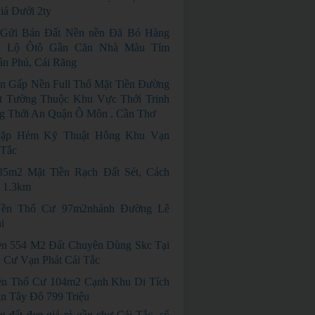
á Dưới 2ty
 Gửi Bán Đất Nền nền Đã Bó Hàng
n Lộ Ôtô Gần Căn Nhà Màu Tím
n Phú, Cái Răng
n Gấp Nền Full Thổ Mặt Tiền Đường
ết Tường Thuộc Khu Vực Thới Trinh
g Thới An Quận Ô Môn . Cần Thơ
ặp Hẻm Kỹ Thuật Hông Khu Vạn
 Tắc
35m2 Mặt Tiền Rạch Đất Sét, Cách
 1.3km
ền Thổ Cư 97m2nhánh Đường Lê
i
n 554 M2 Đất Chuyên Dùng Skc Tại
 Cư Vạn Phát Cái Tắc
n Thổ Cư 104m2 Cạnh Khu Di Tích
n Tây Đô 799 Triệu
n đất đẹp giá rẻ gần chợ Cái Tắc, sổ