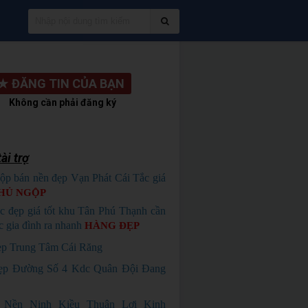
★
ĐĂNG TIN CỦA BẠN
Không cần phải đăng ký
ài trợ
ộp bán nền đẹp Vạn Phát Cái Tắc giá
HỦ NGỘP
c đẹp giá tốt khu Tân Phú Thạnh cần
c gia đình ra nhanh
HÀNG ĐẸP
p Trung Tâm Cái Răng
ẹp Đường Số 4 Kdc Quân Đội Đang
 Nền Ninh Kiều Thuận Lợi Kinh