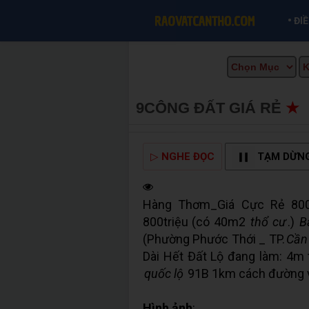
•
ĐI
9CÔNG ĐẤT GIÁ RẺ
★
▷
NGHE ĐỌC
TẠM DỪN
Hàng Thơm_Giá Cực Rẻ 800
800triệu (có 40m2
thổ cư
.)
B
(Phường Phước Thới _ TP.
Cần
Dài Hết Đất Lộ đang làm: 4m 
quốc lộ
91B 1km cách đường và
Hình ảnh
: