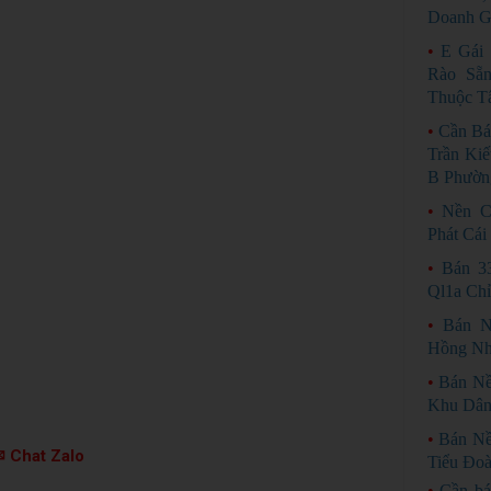
Doanh Gi
•
E Gái
Rào Sẵ
Thuộc Tâ
•
Cần Bá
Trần Ki
B Phườn
•
Nền C
Phát Cái
•
Bán 3
Ql1a Chỉ
•
Bán N
Hồng Nh
•
Bán Nề
Khu Dân
•
Bán Nề
 Chat Zalo
Tiểu Đoà
•
Cần bá