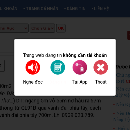
•
•
•
ỀU KHOẢN
TRANG CÁ NHÂN
ĐĂNG TIN
LIÊN HỆ
MUA BÁN TẠI CẦN THƠ INFO
Trang web đăng tin
không cần tài khoản
G
Được t
•
Chủ ng
bao rẻ
C
Nghe đọc
Tải App
Thoát
Đăng tin
0m2 ( Dt thực tế 9000m2) Giá Chỉ: 4Tỷ
•
Nền cự
án Đất
Nghĩ Dưỡng
hoặc
Đầu Tư
Bao Êm...
xử lý việ
 Thơ
...) DT: ngang 5m vô 55m nỡ hậu ra 67m
•
Nền Đẹ
thông từ QL91B qua vành đai phía tây, cách
•
Nền Đ
nh đai phía tây 700m. Lh: 0939.023.789.
Nâng Lộ
•
Hiếm,