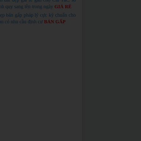
nh quy sang tên trong ngày
GIÁ RẺ
ẹp bán gấp pháp lý cực kỳ chuẩn cho
em có nhu cầu định cư
BÁN GẤP