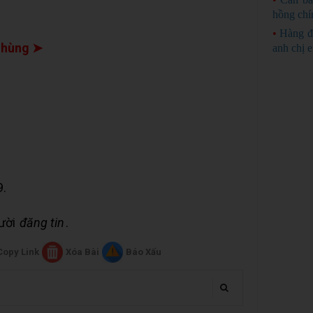
hồng chí
•
Hàng đ
 hùng ➤
anh chị 
9.
gười
đăng tin
.
Copy Link
Xóa Bài
Báo Xấu