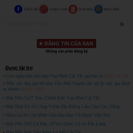
Chia Sẻ
Copy Link
Xóa Bài
Báo Xấu
★
ĐĂNG TIN CỦA BẠN
Không cần phải đăng ký
Được tài trợ
•
Chủ ngộp bán nền đẹp Vạn Phát Cái Tắc giá bao rẻ
CHỦ NGỘP
•
Nền cực đẹp giá tốt khu Tân Phú Thạnh cần xử lý việc gia đình
ra nhanh
HÀNG ĐẸP
•
Bán Nền 5x27 Trục Chính Kdc Vạn Phát Cái Tắc
•
Bán Nhà Và 10 Công Vườn Sầu Riêng Gần Chợ Cầu Trắng
•
Nền Giá Rẻ Chỉ 890tr Gần Đại Học Và Bệnh Viện Nhi
•
Bán Nền Thổ Cư Đặc 197m2 Quốc Lộ 1a Tân Long
•
Bán Nền Mặt Tiền Hẻm Lò Mỗ Cái Tắc