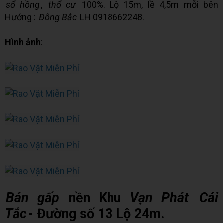
sổ hồng
,
thổ cư
100%. Lộ 15m, lề 4,5m mỗi bên
Hướng :
Đông Bắc
LH 0918662248.
Hình ảnh
:
Bán gấp
nền Khu
Vạn Phát
Cái
Tắc
- Đường số 13 Lộ 24m.