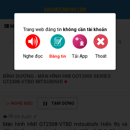
MENU
Trang web đăng tin
không cần tài khoản
Nghe đọc
Tải App
Thoát
Đăng tin
BÌNH DƯƠNG - MÀN HÌNH HMI GOT2000 SERIES
GT2308-VTBD MITSUBISHI
★
MUA BÁN TẠI CẦN THƠ
INFO
▷
NGHE ĐỌC
TẠM DỪNG
✉
Đã duyệt:
✓
Màn hình HMI GT2308-VTBD mitsubishi Hiển thị và