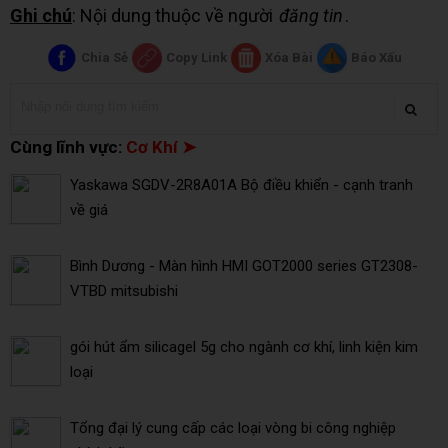
Ghi chú
: Nội dung thuộc về người
đăng tin
.
Chia Sẻ
Copy Link
Xóa Bài
Báo Xấu
Cùng lĩnh vực:
Cơ Khí ➤
Yaskawa SGDV-2R8A01A Bộ điều khiển - cạnh tranh
về giá
Bình Dương - Màn hình HMI GOT2000 series GT2308-
VTBD mitsubishi
gói hút ẩm silicagel 5g cho ngành cơ khí, linh kiện kim
loại
Tổng đại lý cung cấp các loại vòng bi công nghiệp