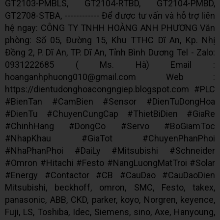
GT2103-PMBLS, GT2104-RTBD, GT2104-PMBD,
GT2708-STBA, ------------ Để được tư vấn và hỗ trợ liên
hệ ngay: CÔNG TY TNHH HOÀNG ANH PHƯƠNG Văn
phòng: Số 05, Đường 15, Khu TTHC Dĩ An, Kp. Nhị
Đồng 2, P. Dĩ An, TP. Dĩ An, Tỉnh Bình Dương Tel - Zalo:
0931222685 ( Ms. Hà) Email :
hoanganhphuong010@gmail.com Web :
https://dientudonghoacongngiep.blogspot.com #PLC
#BienTan #CamBien #Sensor #DienTuDongHoa
#DienTu #ChuyenCungCap #ThietBiDien #GiaRe
#ChinhHang #DongCo #Servo #BoGiamToc
#NhapKhau #GiaTot #ChuyenPhanPhoi
#NhaPhanPhoi #DaiLy #Mitsubishi #Schneider
#Omron #Hitachi #Festo #NangLuongMatTroi #Solar
#Energy #Contactor #CB #CauDao #CauDaoDien
Mitsubishi, beckhoff, omron, SMC, Festo, takex,
panasonic, ABB, CKD, parker, koyo, Norgren, keyence,
Fuji, LS, Toshiba, Idec, Siemens, sino, Axe, Hanyoung,