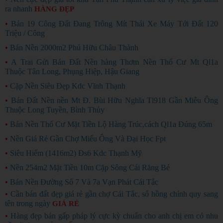
ra nhanh
HÀNG ĐẸP
•
Bán 19 Công Đất Đang Trông Mít Thái Xe Máy Tới Đất 120
Triệu / Công
•
Bán Nền 2000m2 Phú Hữu Châu Thành
•
A Trai Gửi Bán Đất Nền hàng Thơm Nền Thổ Cư Mt Ql1a
Thuộc Tân Long, Phụng Hiệp, Hậu Giang
•
Cặp Nền Siêu Đẹp Kdc Vĩnh Thạnh
•
Bán Đất Nền nền Mt Đ. Bùi Hữu Nghĩa Tl918 Gần Miễu Ông
Thuộc Long Tuyền, Bình Thủy
•
Bán Nền Thổ Cư Mặt Tiền Lộ Hàng Trúc,cách Ql1a Đúng 65m
•
Nền Giá Rẻ Gần Chợ Miểu Ông Và Đại Học Fpt
•
Siêu Hiếm (1416m2) Đs6 Kdc Thạnh Mỹ
•
Nền 254m2 Mặt Tiền 10m Cặp Sông Cái Răng Bé
•
Bán Nền Đường Số 7 Và 7a Vạn Phát Cái Tắc
•
Cần bán đất đẹp giá rẻ gần chợ Cái Tắc, sổ hồng chính quy sang
tên trong ngày
GIÁ RẺ
•
Hàng đẹp bán gấp pháp lý cực kỳ chuẩn cho anh chị em có nhu