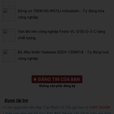
Động cơ 750W HG-KN73J mitsubishi - Tự động hóa
công nghiệp
Van khí nén công nghiệp Festo VL-5/3G-D-3-C hàng
chất lượng
Bộ điều khiển Yaskawa SGDV-120A01A - Tự động hoá
công nghiệp
★
ĐĂNG TIN CỦA BẠN
Không cần phải đăng ký
Được tài trợ
•
Chủ ngộp bán nền đẹp Vạn Phát Cái Tắc giá bao rẻ
CHỦ NGỘP
•
Nền cực đẹp giá tốt khu Tân Phú Thạnh cần xử lý việc gia đình