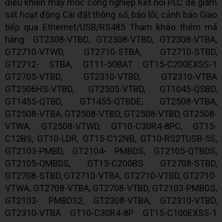
điều khiển máy móc công nghiệp Kết nối PLC để giám
sát hoạt động Cài đặt thông số, báo lỗi, cảnh báo Giao
tiếp qua Ethernet/USB/RS485 Tham khảo thêm mã
hàng: GT2308-VTBD, GT2308-VTBD, GT2308-VTBA,
GT2710-VTWD, GT2710-STBA, GT2710-STBD,
GT2712- STBA, GT11-50BAT GT15-C200EXSS-1
GT2705-VTBD, GT2310-VTBD, GT2310-VTBA
GT2506HS-VTBD, GT2505-VTBD, GT1045-QSBD,
GT1455-QTBD, GT1455-QTBDE, GT2508-VTBA,
GT2508-VTBA, GT2508-VTBD, GT2508-VTBD, GT2508-
VTWA, GT2508-VTWD, GT10-C30R4-8PC, GT15-
C12BS, GT10-LDR, GT15-C12NB, GT10-RS2TUSB-5S,
GT2103-PMBD, GT2104- PMBDS, GT2105-QTBDS,
GT2105-QMBDS, GT15-C200BS GT2708-STBD,
GT2708-STBD, GT2710-VTBA, GT2710-VTBD, GT2710-
VTWA, GT2708-VTBA, GT2708-VTBD, GT2103-PMBDS,
GT2103- PMBDS2, GT2308-VTBA, GT2310-VTBD,
GT2310-VTBA GT10-C30R4-8P GT15-C100EXSS-1