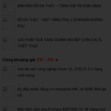
BÁN KÈM ĐỒ DA THẬT – TĂNG GIÁ TRỊ ĐƠN HÀNG
ĐỒ DA THẬT – MẶT HÀNG PHỤ, LỢI NHUẬN KHÔNG
PHỤ
GIẢI PHÁP QUÀ TẶNG DOANH NGHIỆP CHỈN CHU &
THIẾT THỰC
Cùng khoảng giá:
2Tr - 3Tr ➤
Van khí nén công nghiệp Festo VL-5/3G-D-3-C hàng
chất lượng
Bộ điều khiển động cơ mitsubishi MR-J4-200B 2kW giá
tốt
Màn hình cảm ứng Proface AGP3500-S1-AF hàng mới