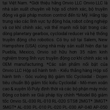
tại Việt Nam. *Giới thiệu hãng Onvio LLC Onvio LLC là
nhà sản xuất chuyên về hộp số chính xác, bộ truyền
động và giải pháp motion control đến từ Mỹ. Hãng tập
trung vào các lĩnh vực tự động hóa, robot công nghiệp
và cơ khí chính xác, với thế mạnh nổi bật trong các
dòng planetary gearbox, cycloidal reducer và hệ thống
truyền động cho robotics. Có trụ sở tại Salem, New
Hampshire (USA) cùng nhà máy sản xuất hiện đại tại
Puebla, Mexico, Onvio sở hữu hơn 35 năm kinh
nghiệm trong lĩnh vực truyền động cơ khí chính xác và
OEM manufacturing. *Các sản phẩm nổi bật của
Onvio LLC Hộp số hành tinh - Kiểu thẳng hàng Hộp số
hành tinh - Góc vuông Bộ giảm tốc Cycloidal - Dojen
tiêu chuẩn Bộ giảm tốc kiểu Cycloidal - Mô-men xoắn
cao & xuyên lỗ Puly định thời và các bộ phận máy móc
Động cơ bánh xe Giải pháp tùy chỉnh *Model Bộ giảm
tốc Onvio SL-030 RL-010 RL-020 STS8 2MGT* 3MGT*
5MGT* AL-030 PL-010 PL-020 PL-030 AP-040 AP-050