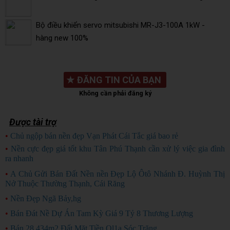
Bộ điều khiển servo mitsubishi MR-J3-100A 1kW -
hàng new 100%
★
ĐĂNG TIN CỦA BẠN
Không cần phải đăng ký
Được tài trợ
•
Chủ ngộp bán nền đẹp Vạn Phát Cái Tắc giá bao rẻ
CHỦ NGỘP
•
Nền cực đẹp giá tốt khu Tân Phú Thạnh cần xử lý việc gia đình
ra nhanh
HÀNG ĐẸP
•
A Chủ Gửi Bán Đất Nền nền Đẹp Lộ Ôtô Nhánh Đ. Huỳnh Thị
Nở Thuộc Thường Thạnh, Cái Răng
•
Nền Đẹp Ngã Bảy,hg
•
Bán Đát Nề Dự Án Tam Kỳ Giá 9 Tỷ 8 Thương Lượng
•
Bán 28.434m2 Đất Mặt Tiền Ql1a Sóc Trăng