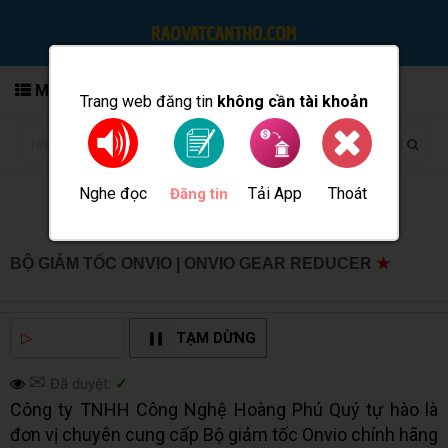
MENU
Trang web đăng tin
không cần tài khoản
Nghe đọc
Tải App
Thoát
Đăng tin
BỘ GIẢM TỐC ONVIO | ONVIO GEAR REDUCER
★
MUA
BÁN TẠI CẦN THƠ INFO
▷
NGHE ĐỌC
TẠM DỪNG
✉
Đã duyệt:
✓
Công ty TNHH Công Nghệ Hoàng Phú Quý tự hào là
đơn vị chuyên cung cấp Bộ giảm tốc Onvio chính hãng