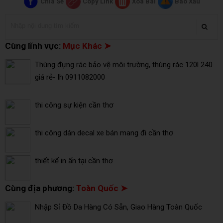
Chia Sẻ
Copy Link
Xóa Bài
Báo Xấu
Cùng lĩnh vực:
Mục Khác ➤
Thùng đựng rác bảo vệ môi trường, thùng rác 120l 240
giá rẻ- lh 0911082000
thi công sự kiện cần thơ
thi công dán decal xe bán mang đi cần thơ
thiết kế in ấn tại cần thơ
Cùng địa phương:
Toàn Quốc ➤
Nhập Sỉ Đồ Da Hàng Có Sẵn, Giao Hàng Toàn Quốc