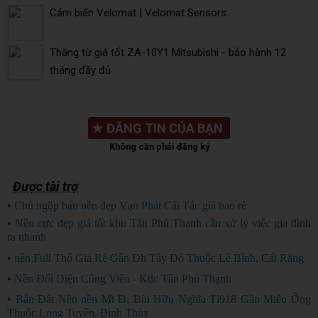
Cảm biến Velomat | Velomat Sensors
Thắng từ giá tốt ZA-10Y1 Mitsubishi - bảo hành 12
tháng đầy đủ
★
ĐĂNG TIN CỦA BẠN
Không cần phải đăng ký
Được tài trợ
•
Chủ ngộp bán nền đẹp Vạn Phát Cái Tắc giá bao rẻ
CHỦ NGỘP
•
Nền cực đẹp giá tốt khu Tân Phú Thạnh cần xử lý việc gia đình
ra nhanh
HÀNG ĐẸP
•
nền Full Thổ Giá Rẻ Gần Đh Tây Đô Thuộc Lê Bình, Cái Răng
•
Nền Đối Diện Công Viên - Kdc Tân Phú Thạnh
•
Bán Đất Nền nền Mt Đ. Bùi Hữu Nghĩa Tl918 Gần Miễu Ông
Thuộc Long Tuyền, Bình Thủy