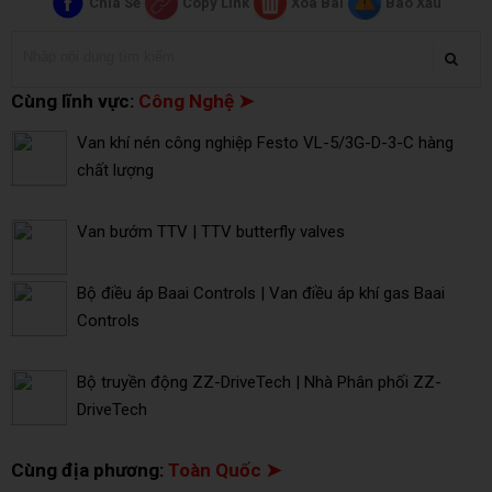
Chia Sẻ
Copy Link
Xóa Bài
Báo Xấu
Cùng lĩnh vực:
Công Nghệ ➤
Van khí nén công nghiệp Festo VL-5/3G-D-3-C hàng
chất lượng
Van bướm TTV | TTV butterfly valves
Bộ điều áp Baai Controls | Van điều áp khí gas Baai
Controls
Bộ truyền động ZZ-DriveTech | Nhà Phân phối ZZ-
DriveTech
Cùng địa phương:
Toàn Quốc ➤