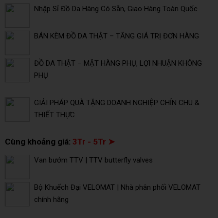
Nhập Sỉ Đồ Da Hàng Có Sẵn, Giao Hàng Toàn Quốc
BÁN KÈM ĐỒ DA THẬT – TĂNG GIÁ TRỊ ĐƠN HÀNG
ĐỒ DA THẬT – MẶT HÀNG PHỤ, LỢI NHUẬN KHÔNG
PHỤ
GIẢI PHÁP QUÀ TẶNG DOANH NGHIỆP CHỈN CHU &
THIẾT THỰC
Cùng khoảng giá:
3Tr - 5Tr ➤
Van bướm TTV | TTV butterfly valves
Bộ Khuếch Đại VELOMAT | Nhà phân phối VELOMAT
chính hãng