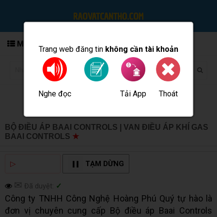
MENU
Trang web đăng tin
không cần tài khoản
Nghe đọc
Tải App
Thoát
Đăng tin
BỘ ĐIỀU ÁP BAAI CONTROLS | VAN ĐIỀU ÁP KHÍ GAS
BAAI CONTROLS
★
MUA BÁN TẠI CẦN THƠ INFO
▷
NGHE ĐỌC
TẠM DỪNG
✉
Đã duyệt:
✓
Công ty TNHH Công Nghệ Hoàng Phú Quý tự hào là
đơn vị chuyên cung cấp Bộ điều áp Baai Controls