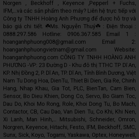
Norgen , Beckhoff , Keyence ,Pepperl + Fuchs,
IFM,...và các sản phẩm theo máy? Liên hệ trực tiếp với
Công ty TNHH Hoàng Anh Phương để được hỗ trợ và
báo giá chi tiết. ☘️Ms. Nguyễn Thuý☘️ : Điện thoại :
0888.297.586 Hotline: 0906.367.585 Email 1 :
hoanganhphuong008@gmail.com Email 2:
hoanganhphuongvietnam@gmail.com Website:
hoanganhphuong.com CÔNG TY TNHH HOÀNG ANH
PHƯƠNG -VP: 23 Đường D - Khu đô thị TTHC TP Dĩ An,
KP. Nhị Đồng 2, P. Dĩ An, TP. Dĩ An, Tỉnh Bình Dương, Việt
Nam Tu Dong Hoa, DienTu, Thiet Bi Dien, Gia Re, Chinh
Hang, Nhap Khau, Gia Tot, PLC, BienTan, Cam Bien,
Sensor, Bo Dieu Khien, Dong Co, Servo, Bo Giam Toc,
Dau Do, Khoi Mo Rong, Role, Khoi Dong Tu, Bo Mach,
Contactor, CB, Cau Dao, Van Dien Tu, Co Khi, Khi Nen,
Xi Lanh, Man Hinh,... Mitsubishi, Schneider, Omron,
Norgren, Keyence, Hitachi, Festo, IFM, Beckhoff, SMC,
Sunx, Sick, Koyo, Togami, Yaskawa, Optex, Honeywell,