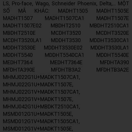
LS, Pro-face, Wago, Schneider Phoenix, Delta,... MỘT
SỐ MÃ KHÁC: MADHT1505 MADHT1505E
MADHT1507 MADHT1507CA1 MADHT1507E
MADHT1507E02 MBDHT2510 MBDHT2510CA1
MBDHT2510E MCDHT3520 MCDHT3520E
MCDHT3520LA1 MDDHT3530 MDDHT3530CA1
MDDHT3530E MDDHT3530E02 MDDHT3530LA1
MDDHT5540 MDDHT5540CA1 MDDHT5540E
MEDHT7364 MEDHT7364E MFDHTA390
MFDHTA390E MFDHTB3A2 MFDHTB3A2E
MHMJ022G1U+MADKT1507CA1,
MHMJ022G1U+MADKT1507E,
MHMJ022G1V+MADKT1507CA1,
MHMJ022G1V+MADKT1507E,
MHMJ042G1U+MBDKT2510CA1,
MSMD012G1U+MADKT1505E,
MSMD012G1V+MADKT1505CA1,
MSMD012G1V+MADKT1505E,