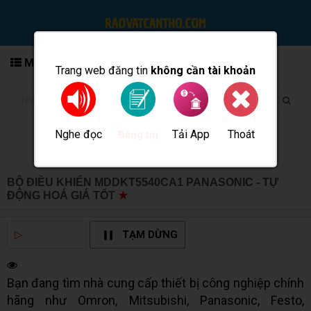
MENU
Trang web đăng tin
không cần tài khoản
Nghe đọc
Tải App
Thoát
Đăng tin
BỘ ĐIỀU KHIỂN MDDKT5540CA1 PANASONIC - TỰ
ĐỘNG HOÁ GIÁ TỐT
★
MUA BÁN TẠI CẦN THƠ INFO
▷
NGHE ĐỌC
TẠM DỪNG
Bạn đang tìm nhà cung cấp thiết bị công nghiệp chính
hãng như Omron, Mitsubishi, Panasonic, Festo,