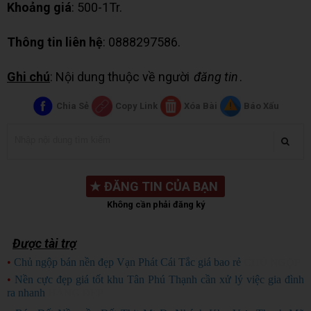
Khoảng giá
: 500-1Tr.
Thông tin liên hệ
: 0888297586.
Ghi chú
: Nội dung thuộc về người
đăng tin
.
Chia Sẻ
Copy Link
Xóa Bài
Báo Xấu
★
ĐĂNG TIN CỦA BẠN
Không cần phải đăng ký
Được tài trợ
•
Chủ ngộp bán nền đẹp Vạn Phát Cái Tắc giá bao rẻ
CHỦ NGỘP
•
Nền cực đẹp giá tốt khu Tân Phú Thạnh cần xử lý việc gia đình
ra nhanh
HÀNG ĐẸP