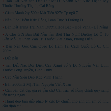
•
Bán Đất Nền nền Đất Thịt Mt Đ. Nhánh Khu Vực Thạnh Mỹ
Thuộc Thường Thạnh, Cái Răng
•
Giảm Mạnh 2tỷ 500tr Mặt Tiền 927c Tp.ngã 7
•
Nền Góc Hiếm Kdc Hồng Loan Trục 9 Đường D1
•
Bán Đất Trang Trại Nghỉ Dưỡng Hoà Bắc - Hoà Vang - Đà Nẵng
•
A Chủ Gửi Bán Đất Nền nền Biệt Thự Nghĩ Dưỡng Lộ Ô Tô
Gần Mộ Cụ Phan Văn Trị Thuộc Giai Xuân, Phong Điền
•
Bán Nền Góc Cua Quẹo Lộ Hầm Tài Cách Quốc Lộ 61 Chỉ
700m
•
Đất Bán
•
nền Đất Nạc Đối Diện Cây Xăng Số 9 Đ. Nguyễn Văn Linh
Thuộc Long Tuyền, Bình Thủy
•
Cặp Nền Siêu Đẹp Kdc Vĩnh Thạnh
•
Bán 2000m2 Mặt Tiền Nguyễn Viết Xuân
•
Cần bán đất đẹp giá rẻ gần chợ Cái Tắc, sổ hồng chính quy sang
tên trong ngày
GIÁ RẺ
•
Hàng đẹp bán gấp pháp lý cực kỳ chuẩn cho anh chị em có nhu
cầu định cư
BÁN GẤP