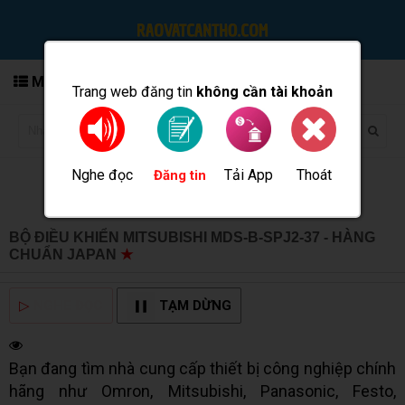
MENU
Trang web đăng tin
không cần tài khoản
Nghe đọc
Tải App
Thoát
Đăng tin
BỘ ĐIỀU KHIỂN MITSUBISHI MDS-B-SPJ2-37 - HÀNG
CHUẨN JAPAN
★
MUA BÁN TẠI CẦN THƠ INFO
▷
NGHE ĐỌC
TẠM DỪNG
Bạn đang tìm nhà cung cấp thiết bị công nghiệp chính
hãng như Omron, Mitsubishi, Panasonic, Festo,