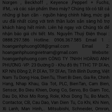
Norgen , Beckhoff , Keyence ,Pepperl + Fuchs,
IFM,...và các sản phẩm theo máy? Chúng tôi có tất cả
những gì bạn cần - nguồn hàng chính hãng, mức giá
ưu đãi nhất cùng với tinh thần luôn sẵn sàng hỗ trợ
khách hàng hết mình. Liên hệ ngay với Chúng tôi để
nhận báo giá chi tiết: Ms. Nguyễn Thuý Điện thoại :
0888.297.586 Hotline: 0906.367.585 Email 1 :
hoanganhphuong008@gmail.com Email 2:
hoanganhphuongvietnam@gmail.com Website:
hoanganhphuong.com CÔNG TY TNHH HOÀNG ANH
PHƯƠNG -VP: 23 Đường D - Khu đô thị TTHC TP Dĩ An,
KP. Nhị Đồng 2, P. Dĩ An, TP. Dĩ An, Tỉnh Bình Dương, Việt
Nam Tu Dong Hoa, DienTu, Thiet Bi Dien, Gia Re, Chinh
Hang, Nhap Khau, Gia Tot, PLC, BienTan, Cam Bien,
Sensor, Bo Dieu Khien, Dong Co, Servo, Bo Giam Toc,
Dau Do, Khoi Mo Rong, Role, Khoi Dong Tu, Bo Mach,
Contactor, CB, Cau Dao, Van Dien Tu, Co Khi, Khi Nen,
Xi Lanh, Man Hinh,... Mitsubishi, Schneider, Omron,