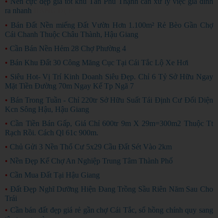
•
Nền cực đẹp giá tốt khu Tân Phú Thạnh cần xử lý việc gia đình
ra nhanh
HÀNG ĐẸP
•
Bán Đất Nền miếng Đất Vườn Hơn 1.100m² Rẻ Bèo Gần Chợ
Cái Chanh Thuộc Châu Thành, Hậu Giang
•
Cần Bán Nền Hẻm 28 Chợ Phường 4
•
Bán Khu Đất 30 Công Măng Cục Tại Cái Tắc Lộ Xe Hơi
•
Siêu Hot- Vị Trí Kinh Doanh Siêu Đẹp. Chỉ 6 Tỷ Sở Hữu Ngay
Mặt Tiền Đường 70m Ngay Kế Tp Ngã 7
•
Bán Trong Tuần - Chỉ 220tr Sở Hữu Suất Tái Định Cư Đối Diện
Kcn Sông Hậu, Hậu Giang
•
Cần Tiền Bán Gấp, Giá Chỉ 600tr 9m X 29m=300m2 Thuộc Tt
Rạch Rồi. Cách Ql 61c 900m.
•
Chủ Gửi 3 Nền Thổ Cư 5x29 Cầu Đất Sét Vào 2km
•
Nền Đẹp Kế Chợ An Nghiệp Trung Tâm Thành Phố
•
Cần Mua Đất Tại Hậu Giang
•
Đất Đẹp Nghĩ Dưỡng Hiện Đang Trồng Sầu Riên Năm Sau Cho
Trái
•
Cần bán đất đẹp giá rẻ gần chợ Cái Tắc, sổ hồng chính quy sang