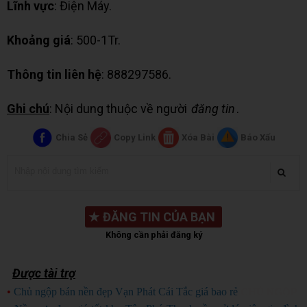
Lĩnh vực
: Điện Máy.
Khoảng giá
: 500-1Tr.
Thông tin liên hệ
: 888297586.
Ghi chú
: Nội dung thuộc về người
đăng tin
.
Chia Sẻ
Copy Link
Xóa Bài
Báo Xấu
★
ĐĂNG TIN CỦA BẠN
Không cần phải đăng ký
Được tài trợ
•
Chủ ngộp bán nền đẹp Vạn Phát Cái Tắc giá bao rẻ
CHỦ NGỘP